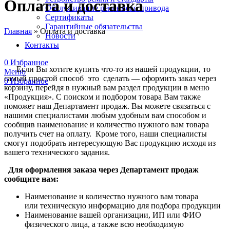
Оплата и доставка
Обслуживание ременного привода
Сертификаты
Гарантийные обязательства
Главная
»
Оплата и доставка
Новости
Контакты
0
Избранное
Если Вы хотите купить что-то из нашей продукции, то
Меню
самый простой способ это сделать — оформить заказ через
0
Избранное
корзину, перейдя в нужный вам раздел продукции в меню
«Продукция». С поиском и подбором товара Вам также
поможет наш Департамент продаж. Вы можете связаться с
нашими специалистами любым удобным вам способом и
сообщив наименование и количество нужного вам товара
получить счет на оплату. Кроме того, наши специалисты
смогут подобрать интересующую Вас продукцию исходя из
вашего технического задания.
Для оформления заказа через Департамент продаж
сообщите нам:
Наименование и количество нужного вам товара
или техническую информацию для подбора продукции
Наименование вашей организации, ИП или ФИО
физического лица, а также всю необходимую