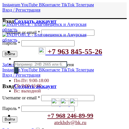
Instagram
YouTube
ВКонтакте
TikTok
Телеграм
Вход / Регистрация
Вход
Создать аккаунт
Username or email
*
Пароль
*
+7 963 845-55-26
Войти
Поиск
Забыли пароль?
Запомнить меня
товаров
Instagram
YouTube
ВКонтакте
TikTok
Телеграм
Вход / Регистрация
Пн-Пт: 9:00-18:00
Сб: 9:00-16:00
Вход
Создать аккаунт
Вс: выходной
Username or email
*
Пароль
*
+7 968 246-89-99
Войти
atekhdv@bk.ru