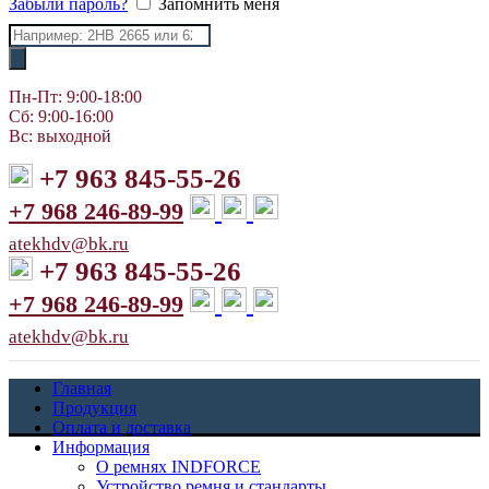
Забыли пароль?
Запомнить меня
Поиск
товаров
Пн-Пт: 9:00-18:00
Сб: 9:00-16:00
Вс: выходной
+7 963 845-55-26
+7 968 246-89-99
atekhdv@bk.ru
+7 963 845-55-26
+7 968 246-89-99
atekhdv@bk.ru
Главная
Продукция
Оплата и доставка
Информация
О ремнях INDFORCE
Устройство ремня и стандарты