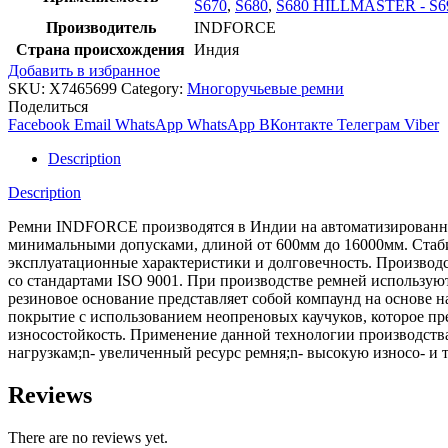
S670
,
S680
,
S680 HILLMASTER - S
Производитель
INDFORCE
Страна происхождения
Индия
Добавить в избранное
SKU:
X7465699
Category:
Многоручьевые ремни
Поделиться
Facebook
Email
WhatsApp
WhatsApp
ВКонтакте
Телеграм
Viber
Description
Description
Ремни INDFORCE производятся в Индии на автоматизированной
минимальными допусками, длиной от 600мм до 16000мм. Стабил
эксплуатационные характеристики и долговечность. Производс
со стандартами ISO 9001. При производстве ремней использ
резиновое основание представляет собой компаунд на основе 
покрытие с использованием неопреновых каучуков, которое пре
износостойкость. Применение данной технологии производств
нагрузкам;n- увеличенный ресурс ремня;n- высокую износо- и 
Reviews
There are no reviews yet.