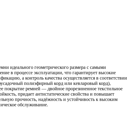
мни идеального геометрического размера с самыми
ние в процессе эксплуатации, что гарантирует высокие
икацию, а контроль качества осуществляется в соответствии
оусадочный полиэфирный корд или кевларовый корд),
нее покрытие ремней — двойное прорезиненное текстильное
ойкость, придает антистатические свойства и повышает
льную прочность, надёжность и устойчивость к высоким
ническое обслуживание.