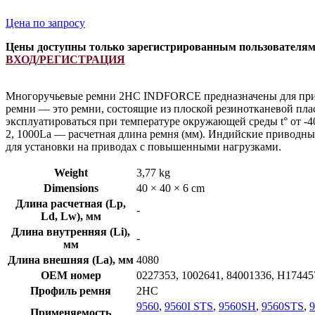
Цена по запросу
Цены доступны только зарегистрированным пользователя
ВХОД/РЕГИСТРАЦИЯ
Многоручьевые ремни 2HC INDFORCE предназначены для приво
ремни — это ремни, состоящие из плоской резинотканевой пла
эксплуатироваться при температуре окружающей среды t° от -
2, 1000La — расчетная длина ремня (мм). Индийские привод
для установки на приводах с повышенными нагрузками.
Weight
3,77 kg
Dimensions
40 × 40 × 6 cm
Длина расчетная (Lp,
-
Ld, Lw), мм
Длина внутренняя (Li),
-
мм
Длина внешняя (La), мм
4080
OEM номер
0227353, 1002641, 84001336, H17445
Профиль ремня
2HC
9560
,
9560I STS
,
9560SH
,
9560STS
,
9
Применяемость