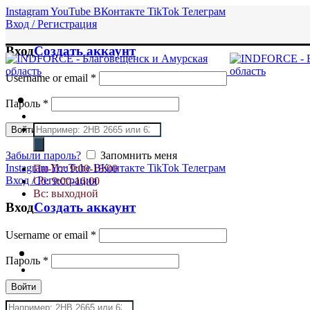
Instagram
YouTube
ВКонтакте
TikTok
Телеграм
Вход / Регистрация
Вход
Создать аккаунт
Username or email
*
Пароль
*
Поиск
Войти
товаров
Забыли пароль?
Запомнить меня
Instagram
YouTube
ВКонтакте
TikTok
Телеграм
Пн-Пт: 9:00-18:00
Вход / Регистрация
Сб: 9:00-16:00
Вс: выходной
Вход
Создать аккаунт
Username or email
*
Пароль
*
Войти
Поиск