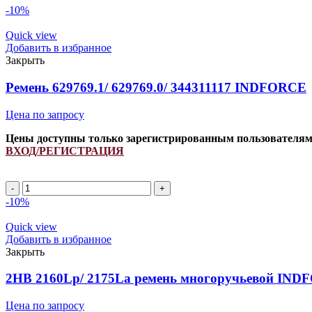
-10%
Quick view
Добавить в избранное
Закрыть
Ремень 629769.1/ 629769.0/ 344311117 INDFORCE
Цена по запросу
Цены доступны только зарегистрированным пользователя
ВХОД/РЕГИСТРАЦИЯ
Ремень
629769.1/
-10%
629769.0/
344311117
Quick view
INDFORCE
Добавить в избранное
quantity
Закрыть
2HB 2160Lp/ 2175La ремень многоручьевой INDF
Цена по запросу