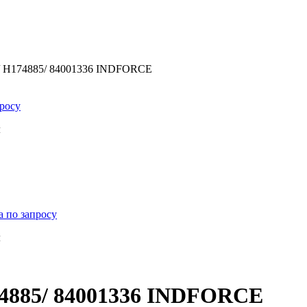
/ H174885/ 84001336 INDFORCE
росу
м
а по запросу
м
74885/ 84001336 INDFORCE