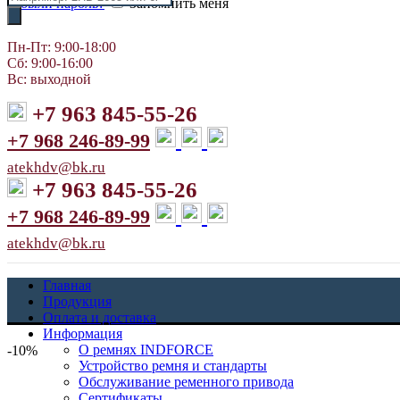
Забыли пароль?
Запомнить меня
товаров
Пн-Пт: 9:00-18:00
Сб: 9:00-16:00
Вс: выходной
+7 963 845-55-26
+7 968 246-89-99
atekhdv@bk.ru
+7 963 845-55-26
+7 968 246-89-99
atekhdv@bk.ru
Главная
Продукция
Оплата и доставка
Информация
О ремнях INDFORCE
-10%
Устройство ремня и стандарты
Обслуживание ременного привода
Сертификаты