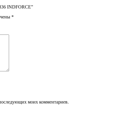
001336 INDFORCE”
ечены
*
ля последующих моих комментариев.