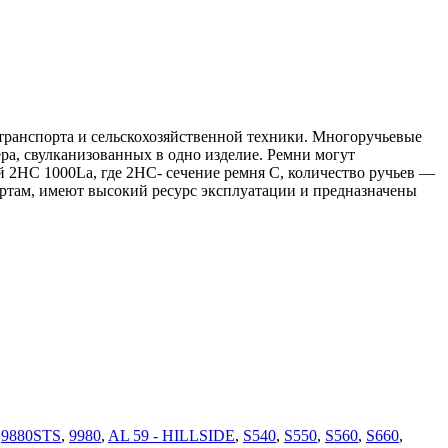
ранспорта и сельскохозяйственной техники. Многоручьевые
ра, свулканизованных в одно изделие. Ремни могут
 2HC 1000La, где 2HC- сечение ремня C, количество ручьев —
ртам, имеют высокий ресурс эксплуатации и предназначены
,
9880STS
,
9980
,
AL 59 - HILLSIDE
,
S540
,
S550
,
S560
,
S660
,