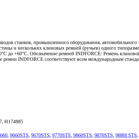
м
дов станков, промышленного оборудования, автомобильного т
стины и нескольких клиновых ремней (ручьев) одного типоразме
40°С до +60°С. Обозначение ремней INDFORCE: Ремень клиновой
ные ремни INDFORCE соответствуют всем международным станда
7, H174885
660
,
9660STS
,
9670STS
,
9770STS
,
9860STS
,
9870STS
,
9880I STS