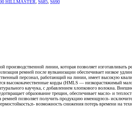
690 HILLMASTER
,
S685
,
S690
 производственной линии, которая позволяет изготавливать ре
изация ремней после вулканизации обеспечивает низкое удлине
твенный персонал, работающий на линии, имеет высокую квалиф
уются высококачественные корды (HMLS — низкорастяжимый мал
натурального каучука, с добавлением хлопкового волокна. Внеш
дотвращает образование трещин, обеспечивает масло- и теплост
а ремней позволяет получить продукцию имеющую:n- исключите
термостойкость;n- возможность снижения потерь времени на тех