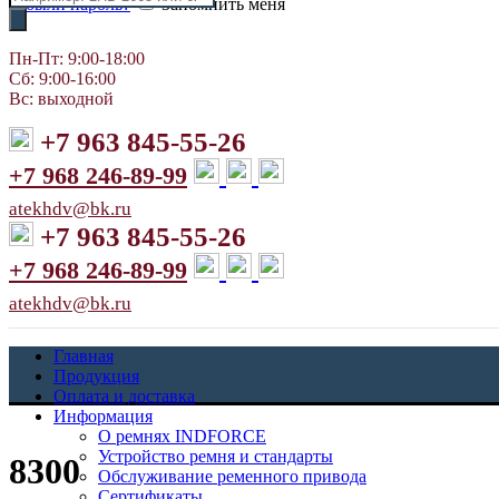
Забыли пароль?
Запомнить меня
товаров
Пн-Пт: 9:00-18:00
Сб: 9:00-16:00
Вс: выходной
+7 963 845-55-26
+7 968 246-89-99
atekhdv@bk.ru
+7 963 845-55-26
+7 968 246-89-99
atekhdv@bk.ru
Главная
Продукция
Оплата и доставка
Информация
О ремнях INDFORCE
Устройство ремня и стандарты
8300
Обслуживание ременного привода
Сертификаты