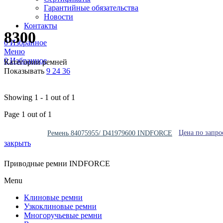
Гарантийные обязательства
Новости
Контакты
8300
0
Избранное
Меню
0
Избранное
Категории ремней
Показывать
9
24
36
Showing 1 - 1 out of 1
Page 1 out of 1
Цена по запро
Ремень 84075955/ D41979600 INDFORCE
закрыть
Приводные ремни INDFORCE
Menu
Клиновые ремни
Узкоклиновые ремни
Многоручьевые ремни