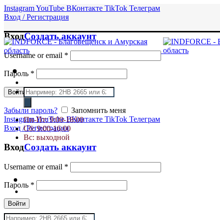
Instagram
YouTube
ВКонтакте
TikTok
Телеграм
Вход / Регистрация
Вход
Создать аккаунт
Username or email
*
Пароль
*
Поиск
Войти
товаров
Забыли пароль?
Запомнить меня
Instagram
YouTube
ВКонтакте
TikTok
Телеграм
Пн-Пт: 9:00-18:00
Вход / Регистрация
Сб: 9:00-16:00
Вс: выходной
Вход
Создать аккаунт
Username or email
*
Пароль
*
Войти
Поиск