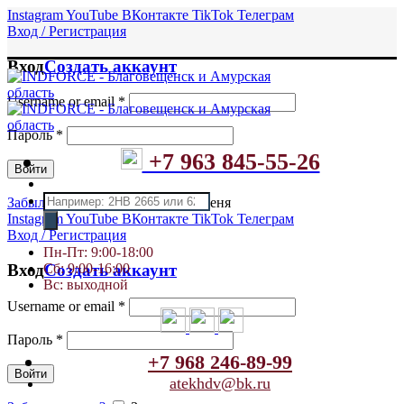
Instagram
YouTube
ВКонтакте
TikTok
Телеграм
Вход / Регистрация
Вход
Создать аккаунт
Username or email
*
Пароль
*
+7 963 845-55-26
Войти
Поиск
Забыли пароль?
Запомнить меня
товаров
Instagram
YouTube
ВКонтакте
TikTok
Телеграм
Вход / Регистрация
Пн-Пт: 9:00-18:00
Сб: 9:00-16:00
Вход
Создать аккаунт
Вс: выходной
Username or email
*
Пароль
*
+7 968 246-89-99
Войти
atekhdv@bk.ru