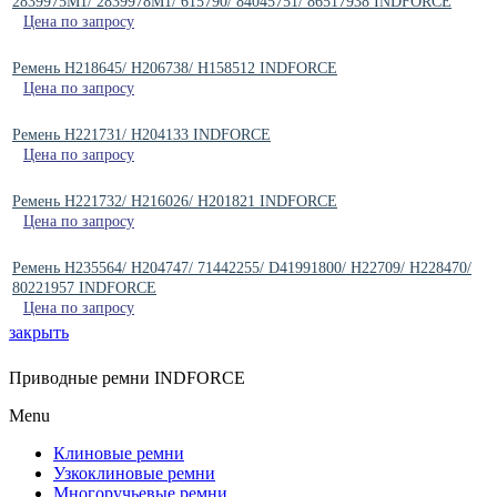
2839975M1/ 2839978M1/ 615790/ 84045751/ 86517938 INDFORCE
Цена по запросу
Ремень H218645/ H206738/ H158512 INDFORCE
Цена по запросу
Ремень H221731/ H204133 INDFORCE
Цена по запросу
Ремень H221732/ H216026/ H201821 INDFORCE
Цена по запросу
Ремень H235564/ H204747/ 71442255/ D41991800/ H22709/ H228470/
80221957 INDFORCE
Цена по запросу
закрыть
Приводные ремни INDFORCE
Menu
Клиновые ремни
Узкоклиновые ремни
Многоручьевые ремни