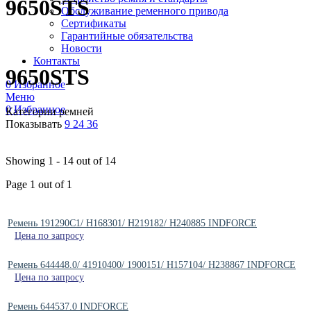
9650STS
Обслуживание ременного привода
Сертификаты
Гарантийные обязательства
Новости
Контакты
9650STS
0
Избранное
Меню
0
Избранное
Категории ремней
Показывать
9
24
36
Showing 1 - 14 out of 14
Page 1 out of 1
Ремень 191290C1/ H168301/ H219182/ H240885 INDFORCE
Цена по запросу
Ремень 644448.0/ 41910400/ 1900151/ H157104/ H238867 INDFORCE
Цена по запросу
Ремень 644537.0 INDFORCE