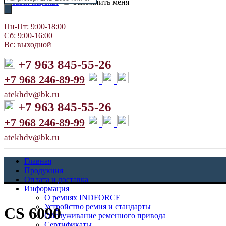
Забыли пароль?
Запомнить меня
товаров
Пн-Пт: 9:00-18:00
Сб: 9:00-16:00
Вс: выходной
+7 963 845-55-26
+7 968 246-89-99
atekhdv@bk.ru
+7 963 845-55-26
+7 968 246-89-99
atekhdv@bk.ru
Главная
Продукция
Оплата и доставка
Информация
О ремнях INDFORCE
Устройство ремня и стандарты
CS 6090
Обслуживание ременного привода
Сертификаты