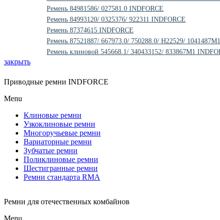
Ремень 84981586/ 027581.0 INDFORCE
Ремень 84993120/ 0325376/ 922311 INDFORCE
Ремень 87374615 INDFORCE
Ремень 87521887/ 667973.0/ 750288.0/ H22529/ 104148
Ремень клиновой 545668.1/ 340433152/ 833867M1 INDF
закрыть
Приводные ремни INDFORCE
Menu
Клиновые ремни
Узкоклиновые ремни
Многоручьевые ремни
Вариаторные ремни
Зубчатые ремни
Поликлиновые ремни
Шестигранные ремни
Ремни стандарта RMA
Ремни для отечественных комбайнов
Menu