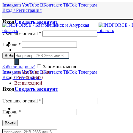
Instagram
YouTube
ВКонтакте
TikTok
Телеграм
Вход / Регистрация
Вход
Создать аккаунт
Username or email
*
Пароль
*
Поиск
Войти
товаров
Забыли пароль?
Запомнить меня
Instagram
YouTube
ВКонтакте
TikTok
Телеграм
Пн-Пт: 9:00-18:00
Вход / Регистрация
Сб: 9:00-16:00
Вс: выходной
Вход
Создать аккаунт
Username or email
*
Пароль
*
Войти
Поиск