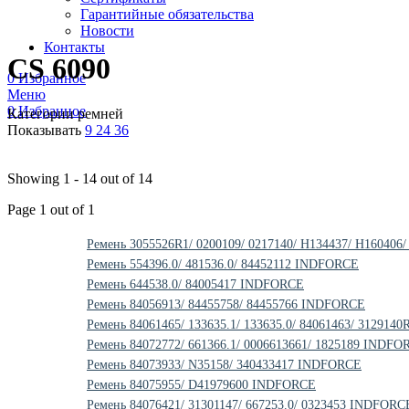
Гарантийные обязательства
Новости
Контакты
CS 6090
0
Избранное
Меню
0
Избранное
Категории ремней
Показывать
9
24
36
Showing 1 - 14 out of 14
Page 1 out of 1
Ремень 3055526R1/ 0200109/ 0217140/ H134437/ H16040
Ремень 554396.0/ 481536.0/ 84452112 INDFORCE
Ремень 644538.0/ 84005417 INDFORCE
Ремень 84056913/ 84455758/ 84455766 INDFORCE
Ремень 84061465/ 133635.1/ 133635.0/ 84061463/ 31291
Ремень 84072772/ 661366.1/ 0006613661/ 1825189 INDFO
Ремень 84073933/ N35158/ 340433417 INDFORCE
Ремень 84075955/ D41979600 INDFORCE
Ремень 84076421/ 31301147/ 667253.0/ 0323453 INDFORC