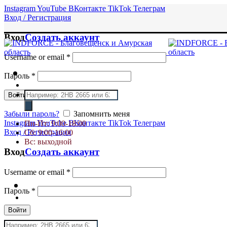
Instagram
YouTube
ВКонтакте
TikTok
Телеграм
Вход / Регистрация
Вход
Создать аккаунт
Username or email
*
Пароль
*
Поиск
Войти
товаров
Забыли пароль?
Запомнить меня
Instagram
YouTube
ВКонтакте
TikTok
Телеграм
Пн-Пт: 9:00-18:00
Вход / Регистрация
Сб: 9:00-16:00
Вс: выходной
Вход
Создать аккаунт
Username or email
*
Пароль
*
Войти
Поиск