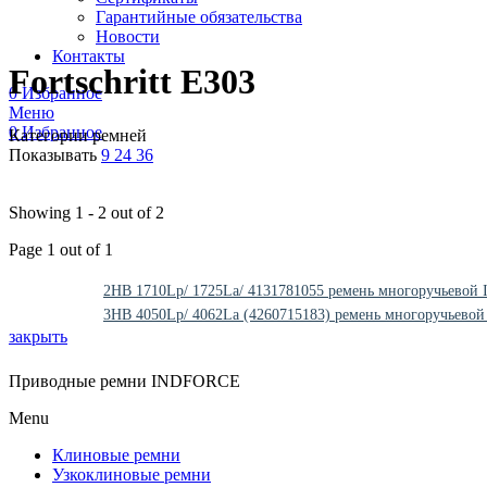
Гарантийные обязательства
Новости
Контакты
Fortschritt E303
0
Избранное
Меню
0
Избранное
Категории ремней
Показывать
9
24
36
Showing 1 - 2 out of 2
Page 1 out of 1
2HB 1710Lp/ 1725La/ 4131781055 ремень многоручьевой
3HB 4050Lp/ 4062La (4260715183) ремень многоручьево
закрыть
Приводные ремни INDFORCE
Menu
Клиновые ремни
Узкоклиновые ремни