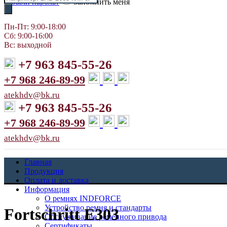
Забыли пароль?
Запомнить меня
товаров
Пн-Пт: 9:00-18:00
Сб: 9:00-16:00
Вс: выходной
+7 963 845-55-26
+7 968 246-89-99
atekhdv@bk.ru
+7 963 845-55-26
+7 968 246-89-99
atekhdv@bk.ru
Главная
Продукция
Оплата и доставка
Информация
О ремнях INDFORCE
Устройство ремня и стандарты
Fortschritt E303
Обслуживание ременного привода
Сертификаты