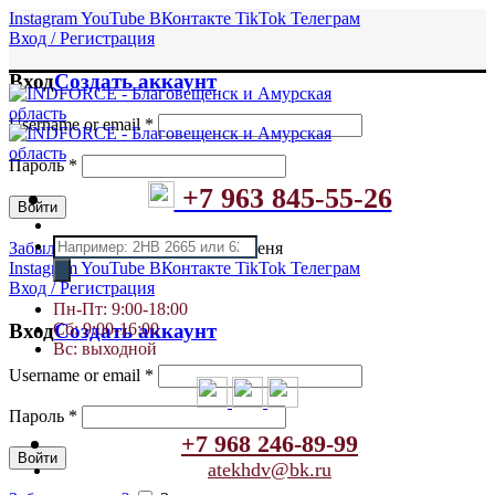
Instagram
YouTube
ВКонтакте
TikTok
Телеграм
Вход / Регистрация
Вход
Создать аккаунт
Username or email
*
Пароль
*
+7 963 845-55-26
Войти
Поиск
Забыли пароль?
Запомнить меня
товаров
Instagram
YouTube
ВКонтакте
TikTok
Телеграм
Вход / Регистрация
Пн-Пт: 9:00-18:00
Сб: 9:00-16:00
Вход
Создать аккаунт
Вс: выходной
Username or email
*
Пароль
*
+7 968 246-89-99
Войти
atekhdv@bk.ru