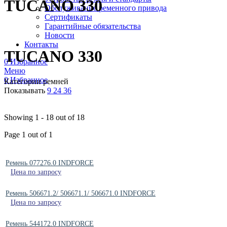
TUCANO 330
Обслуживание ременного привода
Сертификаты
Гарантийные обязательства
Новости
Контакты
TUCANO 330
0
Избранное
Меню
0
Избранное
Категории ремней
Показывать
9
24
36
Showing 1 - 18 out of 18
Page 1 out of 1
Ремень 077276.0 INDFORCE
Цена по запросу
Ремень 506671.2/ 506671.1/ 506671.0 INDFORCE
Цена по запросу
Ремень 544172.0 INDFORCE