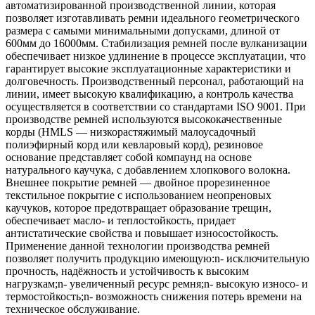
автоматизированной производственной линии, которая
позволяет изготавливать ремни идеального геометрического
размера с самыми минимальными допусками, длиной от
600мм до 16000мм. Стабилизация ремней после вулканизации
обеспечивает низкое удлинение в процессе эксплуатации, что
гарантирует высокие эксплуатационные характеристики и
долговечность. Производственный персонал, работающий на
линии, имеет высокую квалификацию, а контроль качества
осуществляется в соответствии со стандартами ISO 9001. При
производстве ремней используются высококачественные
корды (HMLS — низкорастяжимый малоусадочный
полиэфирный корд или кевларовый корд), резиновое
основание представляет собой компаунд на основе
натурального каучука, с добавлением хлопкового волокна.
Внешнее покрытие ремней — двойное прорезиненное
текстильное покрытие с использованием неопреновых
каучуков, которое предотвращает образование трещин,
обеспечивает масло- и теплостойкость, придает
антистатические свойства и повышает износостойкость.
Применение данной технологии производства ремней
позволяет получить продукцию имеющую:n- исключительную
прочность, надёжность и устойчивость к высоким
нагрузкам;n- увеличенный ресурс ремня;n- высокую износо- и
термостойкость;n- возможность снижения потерь времени на
техническое обслуживание.