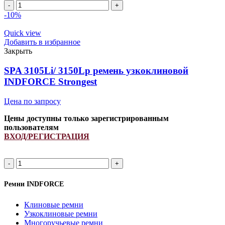
SPB
1190Li/
-10%
1250Lp
ремень
Quick view
узкоклиновой
Добавить в избранное
INDFORCE
Закрыть
Strongest
quantity
SPA 3105Li/ 3150Lp ремень узкоклиновой
INDFORCE Strongest
Цена по запросу
Цены доступны только зарегистрированным
пользователям
ВХОД/РЕГИСТРАЦИЯ
SPA
3105Li/
3150Lp
Ремни INDFORCE
ремень
узкоклиновой
Клиновые ремни
INDFORCE
Узкоклиновые ремни
Strongest
Многоручьевые ремни