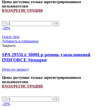
Цены доступны только зарегистрированным
пользователям
ВХОД/РЕГИСТРАЦИЯ
SPA
1730Li/
-10%
1775Lp
ремень
Quick view
узкоклиновой
Добавить в избранное
INDFORCE
Закрыть
Strongest
quantity
SPA 2955Li/ 3000Lp ремень узкоклиновой
INDFORCE Strongest
Цена по запросу
Цены доступны только зарегистрированным
пользователям
ВХОД/РЕГИСТРАЦИЯ
SPA
2955Li/
-10%
3000Lp