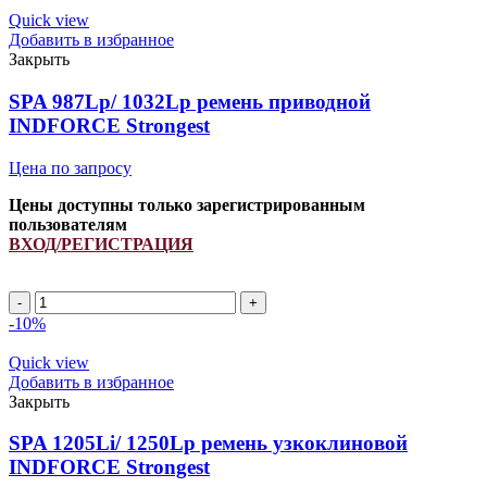
ремень
Quick view
узкоклиновой
Добавить в избранное
INDFORCE
Закрыть
Strongest
quantity
SPA 987Lp/ 1032Lp ремень приводной
INDFORCE Strongest
Цена по запросу
Цены доступны только зарегистрированным
пользователям
ВХОД/РЕГИСТРАЦИЯ
SPA
987Lp/
-10%
1032Lp
ремень
Quick view
приводной
Добавить в избранное
INDFORCE
Закрыть
Strongest
quantity
SPA 1205Li/ 1250Lp ремень узкоклиновой
INDFORCE Strongest