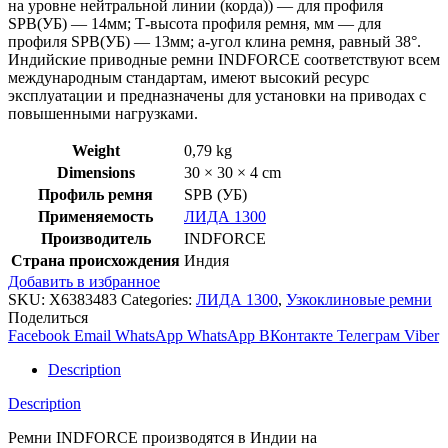
на уровне нейтральной линии (корда)) — для профиля
SPB(УБ) — 14мм; Т-высота профиля ремня, мм — для
профиля SPB(УБ) — 13мм; a-угол клина ремня, равный 38°.
Индийские приводные ремни INDFORCE соответствуют всем
международным стандартам, имеют высокий ресурс
эксплуатации и предназначены для установки на приводах с
повышенными нагрузками.
Weight
0,79 kg
Dimensions
30 × 30 × 4 cm
Профиль ремня
SPB (УБ)
Применяемость
ЛИДА 1300
Производитель
INDFORCE
Страна происхождения
Индия
Добавить в избранное
SKU:
X6383483
Categories:
ЛИДА 1300
,
Узкоклиновые ремни
Поделиться
Facebook
Email
WhatsApp
WhatsApp
ВКонтакте
Телеграм
Viber
Description
Description
Ремни INDFORCE производятся в Индии на