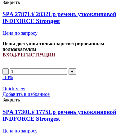
INDFORCE
Закрыть
Strongest
quantity
SPA 2787Li/ 2832Lp ремень узкоклиновой
INDFORCE Strongest
Цена по запросу
Цены доступны только зарегистрированным
пользователям
ВХОД/РЕГИСТРАЦИЯ
SPA
2787Li/
-10%
2832Lp
ремень
Quick view
узкоклиновой
Добавить в избранное
INDFORCE
Закрыть
Strongest
quantity
SPA 1730Li/ 1775Lp ремень узкоклиновой
INDFORCE Strongest
Цена по запросу