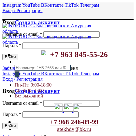
Instagram
YouTube
ВКонтакте
TikTok
Телеграм
Вход / Регистрация
Вход
Создать аккаунт
Username or email
*
Пароль
*
+7 963 845-55-26
Войти
Поиск
Забыли пароль?
Запомнить меня
товаров
Instagram
YouTube
ВКонтакте
TikTok
Телеграм
Вход / Регистрация
Пн-Пт: 9:00-18:00
Сб: 9:00-16:00
Вход
Создать аккаунт
Вс: выходной
Username or email
*
Пароль
*
+7 968 246-89-99
Войти
atekhdv@bk.ru