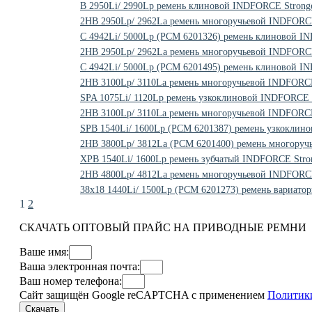
B 2950Li/ 2990Lp ремень клиновой INDFORCE Stronge
2HB 2950Lp/ 2962La ремень многоручьевой INDFORCE
C 4942Li/ 5000Lp (РСМ 6201326) ремень клиновой I
2HB 2950Lp/ 2962La ремень многоручьевой INDFORC
C 4942Li/ 5000Lp (РСМ 6201495) ремень клиновой I
2HB 3100Lp/ 3110La ремень многоручьевой INDFORCE
SPA 1075Li/ 1120Lp ремень узкоклиновой INDFORCE S
2HB 3100Lp/ 3110La ремень многоручьевой INDFORCE
SPB 1540Li/ 1600Lp (РСМ 6201387) ремень узкоклин
2HB 3800Lp/ 3812La (РСМ 6201400) ремень многоруч
XPB 1540Li/ 1600Lp ремень зубчатый INDFORCE Stron
2HB 4800Lp/ 4812La ремень многоручьевой INDFORCE
38x18 1440Li/ 1500Lp (PCM 6201273) ремень вариато
1
2
СКАЧАТЬ ОПТОВЫЙ ПРАЙС НА ПРИВОДНЫЕ РЕМНИ
Ваше имя:
Ваша электронная почта:
Ваш номер телефона:
Сайт защищён Google reCAPTCHA с применением
Политик
Скачать