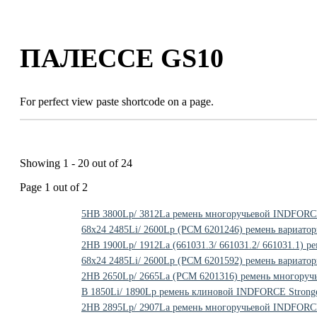
Skip
to
content
ПАЛЕССЕ GS10
For perfect view paste shortcode on a page.
Showing 1 - 20 out of 24
Page 1 out of 2
5HB 3800Lp/ 3812La ремень многоручьевой INDFORCE
68x24 2485Li/ 2600Lp (PCM 6201246) ремень вариато
2HB 1900Lp/ 1912La (661031.3/ 661031.2/ 661031.1) 
68x24 2485Li/ 2600Lp (PCM 6201592) ремень вариат
2HB 2650Lp/ 2665La (PCM 6201316) ремень многоруч
B 1850Li/ 1890Lp ремень клиновой INDFORCE Stronge
2HB 2895Lp/ 2907La ремень многоручьевой INDFORCE