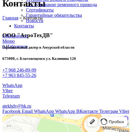
Контакты
Обслуживание ременного привода
Сертификаты
Гарантийные обязательства
Главная
»
Контакты
Новости
Контакты
ООО "АгроТехДВ"
0
Избранное
Меню
0
Избранное
Официальный дилер в Амурской области
675000, г. Благовещенск ул. Калинина 126
+7 968 246-89-99
+7 963 845-55-26
WhatsApp
Viber
Telegram
atekhdv@bk.ru
Facebook
Email
WhatsApp
WhatsApp
ВКонтакте
Телеграм
Viber