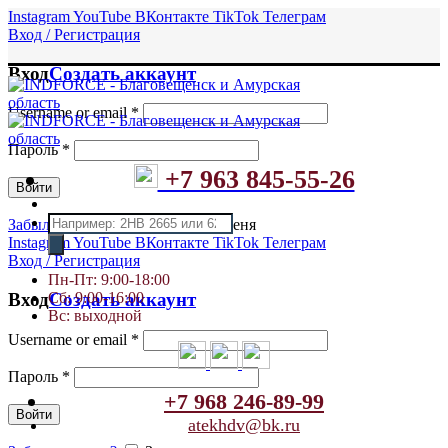
Instagram
YouTube
ВКонтакте
TikTok
Телеграм
Вход / Регистрация
Вход
Создать аккаунт
Username or email
*
Пароль
*
+7 963 845-55-26
Войти
Поиск
Забыли пароль?
Запомнить меня
товаров
Instagram
YouTube
ВКонтакте
TikTok
Телеграм
Вход / Регистрация
Пн-Пт: 9:00-18:00
Сб: 9:00-16:00
Вход
Создать аккаунт
Вс: выходной
Username or email
*
Пароль
*
+7 968 246-89-99
Войти
atekhdv@bk.ru