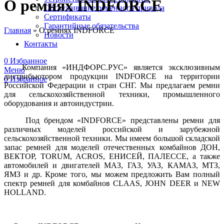
О ремнях INDFORCE
Обслуживание ременного привода
Сертификаты
Гарантийные обязательства
Главная
»
О ремнях INDFORCE
Новости
Контакты
0
Избранное
Компания «ИНДФОРС.РУС» является эксклюзивным
Меню
дистрибьютором продукции INDFORCE на территории
0
Избранное
Российской Федерации и стран СНГ. Мы предлагаем ремни
для сельскохозяйственной техники, промышленного
оборудования и автоиндустрии.
Под брендом «INDFORCE» представлены ремни для
различных моделей российской и зарубежной
сельскохозяйственной техники. Мы имеем большой складской
запас ремней для моделей отечественных комбайнов ДОН,
ВЕКТОР, TORUM, ACROS, ЕНИСЕЙ, ПАЛЕССЕ, а также
автомобилей и двигателей МАЗ, ГАЗ, УАЗ, КАМАЗ, МТЗ,
ЯМЗ и др. Кроме того, мы можем предложить Вам полный
спектр ремней для комбайнов CLAAS, JOHN DEER и NEW
HOLLAND.