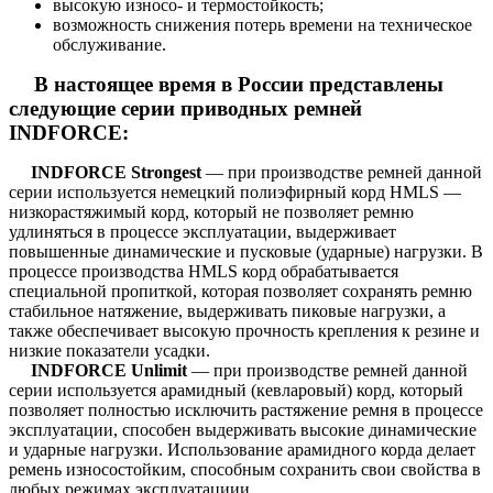
высокую износо- и термостойкость;
возможность снижения потерь времени на техническое
обслуживание.
В настоящее время в России представлены
следующие серии приводных ремней
INDFORCE:
INDFORCE Strongest
— при производстве ремней данной
серии используется немецкий полиэфирный корд HMLS —
низкорастяжимый корд, который не позволяет ремню
удлиняться в процессе эксплуатации, выдерживает
повышенные динамические и пусковые (ударные) нагрузки. В
процессе производства HMLS корд обрабатывается
специальной пропиткой, которая позволяет сохранять ремню
стабильное натяжение, выдерживать пиковые нагрузки, а
также обеспечивает высокую прочность крепления к резине и
низкие показатели усадки.
INDFORCE Unlimit
— при производстве ремней данной
серии используется арамидный (кевларовый) корд, который
позволяет полностью исключить растяжение ремня в процессе
эксплуатации, способен выдерживать высокие динамические
и ударные нагрузки. Использование арамидного корда делает
ремень износостойким, способным сохранить свои свойства в
любых режимах эксплуатациии.