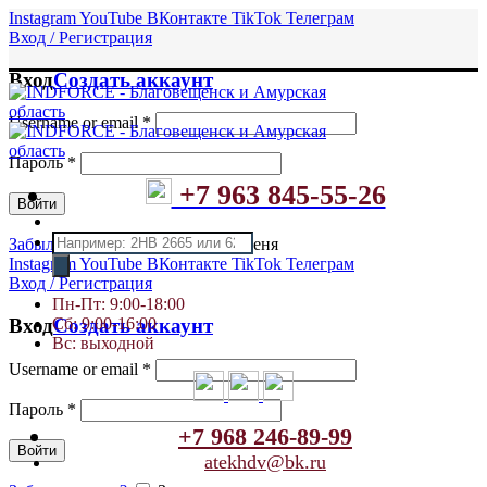
Instagram
YouTube
ВКонтакте
TikTok
Телеграм
Вход / Регистрация
Вход
Создать аккаунт
Username or email
*
Пароль
*
+7 963 845-55-26
Войти
Поиск
Забыли пароль?
Запомнить меня
товаров
Instagram
YouTube
ВКонтакте
TikTok
Телеграм
Вход / Регистрация
Пн-Пт: 9:00-18:00
Сб: 9:00-16:00
Вход
Создать аккаунт
Вс: выходной
Username or email
*
Пароль
*
+7 968 246-89-99
Войти
atekhdv@bk.ru