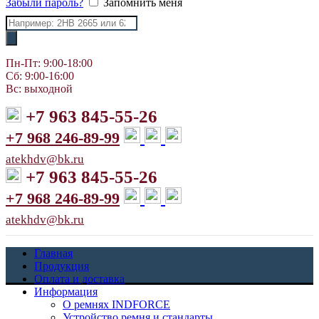
Забыли пароль?
Запомнить меня
Поиск
товаров
Пн-Пт: 9:00-18:00
Сб: 9:00-16:00
Вс: выходной
+7 963 845-55-26
+7 968 246-89-99
atekhdv@bk.ru
+7 963 845-55-26
+7 968 246-89-99
atekhdv@bk.ru
Главная
Продукция
Оплата и доставка
Информация
О ремнях INDFORCE
Устройство ремня и стандарты