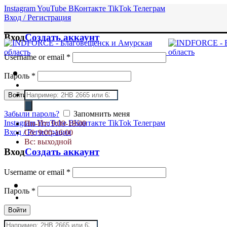
Instagram
YouTube
ВКонтакте
TikTok
Телеграм
Вход / Регистрация
Вход
Создать аккаунт
Username or email
*
Пароль
*
Поиск
Войти
товаров
Забыли пароль?
Запомнить меня
Instagram
YouTube
ВКонтакте
TikTok
Телеграм
Пн-Пт: 9:00-18:00
Вход / Регистрация
Сб: 9:00-16:00
Вс: выходной
Вход
Создать аккаунт
Username or email
*
Пароль
*
Войти
Поиск