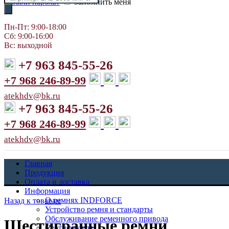
Забыли пароль?
Запомнить меня
товаров
Пн-Пт: 9:00-18:00
Сб: 9:00-16:00
Вс: выходной
+7 963 845-55-26
+7 968 246-89-99
atekhdv@bk.ru
+7 963 845-55-26
+7 968 246-89-99
atekhdv@bk.ru
Главная
Продукция
Оплата и доставка
Информация
О ремнях INDFORCE
Назад к товарам
Устройство ремня и стандарты
Обслуживание ременного привода
Шестигранные ремни
Сертификаты