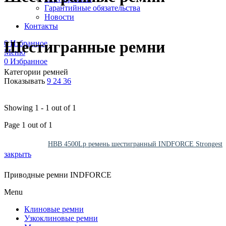
Гарантийные обязательства
Новости
Контакты
Шестигранные ремни
0
Избранное
Меню
0
Избранное
Категории ремней
Показывать
9
24
36
Showing 1 - 1 out of 1
Page 1 out of 1
HBB 4500Lp ремень шестигранный INDFORCE Strongest
закрыть
Приводные ремни INDFORCE
Menu
Клиновые ремни
Узкоклиновые ремни