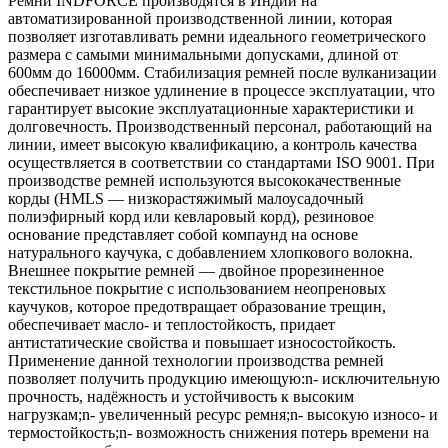
Ремни INDFORCE производятся в Индии на
автоматизированной производственной линии, которая
позволяет изготавливать ремни идеального геометрического
размера с самыми минимальными допусками, длиной от
600мм до 16000мм. Стабилизация ремней после вулканизации
обеспечивает низкое удлинение в процессе эксплуатации, что
гарантирует высокие эксплуатационные характеристики и
долговечность. Производственный персонал, работающий на
линии, имеет высокую квалификацию, а контроль качества
осуществляется в соответствии со стандартами ISO 9001. При
производстве ремней используются высококачественные
корды (HMLS — низкорастяжимый малоусадочный
полиэфирный корд или кевларовый корд), резиновое
основание представляет собой компаунд на основе
натурального каучука, с добавлением хлопкового волокна.
Внешнее покрытие ремней — двойное прорезиненное
текстильное покрытие с использованием неопреновых
каучуков, которое предотвращает образование трещин,
обеспечивает масло- и теплостойкость, придает
антистатические свойства и повышает износостойкость.
Применение данной технологии производства ремней
позволяет получить продукцию имеющую:n- исключительную
прочность, надёжность и устойчивость к высоким
нагрузкам;n- увеличенный ресурс ремня;n- высокую износо- и
термостойкость;n- возможность снижения потерь времени на