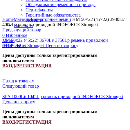
Обслуживание ременного привода
Сертификаты
Увеличить
Гарантийные обязательства
Home
Магазин
Вариаторные ремни
HM 50×22 (45×22) 3930Li/
Новости
4000Lp ремень приводной INDFORCE Strongest
Контакты
Предыдущий товар
0
Избранное
HM 50x22 (45x22) 3670Li/ 3750Lp ремень приводной
Меню
INDFORCE Strongest
Цена по запросу
0
Избранное
Цены доступны только зарегистрированным
пользователям
ВХОД/РЕГИСТРАЦИЯ
Назад к товарам
Следующий товар
SPA 1000Li/ 1045Lp ремень приводной INDFORCE Strongest
Цена по запросу
Цены доступны только зарегистрированным
пользователям
ВХОД/РЕГИСТРАЦИЯ