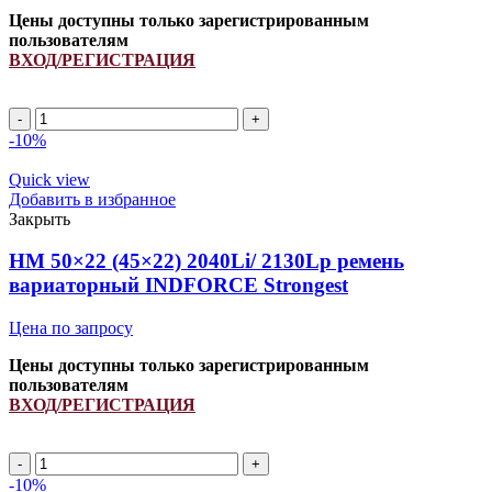
Цены доступны только зарегистрированным
пользователям
ВХОД/РЕГИСТРАЦИЯ
HM
50x22
-10%
(45x22)
2150Li/
Quick view
2240Lp/
Добавить в избранное
4250121877
Закрыть
ремень
вариаторный
HM 50×22 (45×22) 2040Li/ 2130Lp ремень
INDFORCE
вариаторный INDFORCE Strongest
Strongest
quantity
Цена по запросу
Цены доступны только зарегистрированным
пользователям
ВХОД/РЕГИСТРАЦИЯ
HM
50x22
-10%