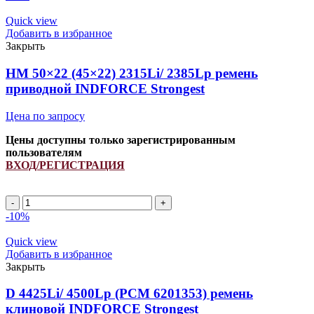
(45x22)
2040Li/
Quick view
2130Lp
Добавить в избранное
ремень
Закрыть
вариаторный
INDFORCE
HM 50×22 (45×22) 2315Li/ 2385Lp ремень
Strongest
приводной INDFORCE Strongest
quantity
Цена по запросу
Цены доступны только зарегистрированным
пользователям
ВХОД/РЕГИСТРАЦИЯ
HM
50x22
-10%
(45x22)
2315Li/
Quick view
2385Lp
Добавить в избранное
ремень
Закрыть
приводной
INDFORCE
D 4425Li/ 4500Lp (РСМ 6201353) ремень
Strongest
клиновой INDFORCE Strongest