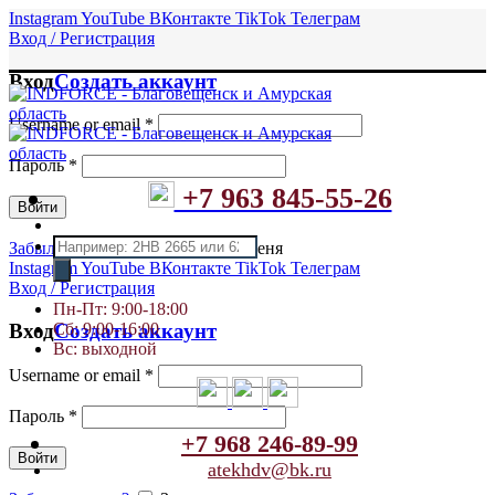
Instagram
YouTube
ВКонтакте
TikTok
Телеграм
Вход / Регистрация
Вход
Создать аккаунт
Username or email
*
Пароль
*
+7 963 845-55-26
Войти
Поиск
Забыли пароль?
Запомнить меня
товаров
Instagram
YouTube
ВКонтакте
TikTok
Телеграм
Вход / Регистрация
Пн-Пт: 9:00-18:00
Сб: 9:00-16:00
Вход
Создать аккаунт
Вс: выходной
Username or email
*
Пароль
*
+7 968 246-89-99
Войти
atekhdv@bk.ru