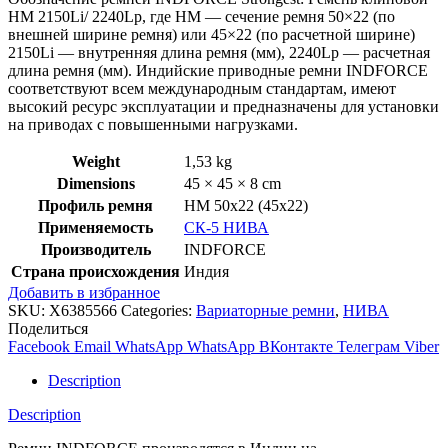
HM 2150Li/ 2240Lp, где HM — сечение ремня 50×22 (по
внешней ширине ремня) или 45×22 (по расчетной ширине)
2150Li — внутренняя длина ремня (мм), 2240Lp — расчетная
длина ремня (мм). Индийские приводные ремни INDFORCE
соответствуют всем международным стандартам, имеют
высокий ресурс эксплуатации и предназначены для установки
на приводах с повышенными нагрузками.
Weight
1,53 kg
Dimensions
45 × 45 × 8 cm
Профиль ремня
HM 50x22 (45x22)
Применяемость
СК-5 НИВА
Производитель
INDFORCE
Страна происхождения
Индия
Добавить в избранное
SKU:
X6385566
Categories:
Вариаторные ремни
,
НИВА
Поделиться
Facebook
Email
WhatsApp
WhatsApp
ВКонтакте
Телеграм
Viber
Description
Description