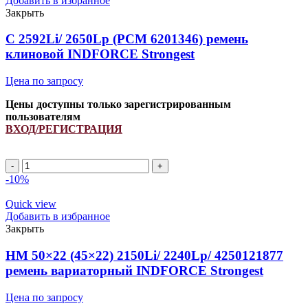
Добавить в избранное
INDFORCE
Закрыть
Strongest
quantity
C 2592Li/ 2650Lp (РСМ 6201346) ремень
клиновой INDFORCE Strongest
Цена по запросу
Цены доступны только зарегистрированным
пользователям
ВХОД/РЕГИСТРАЦИЯ
C
2592Li/
-10%
2650Lp
(РСМ
Quick view
6201346)
Добавить в избранное
ремень
Закрыть
клиновой
INDFORCE
HM 50×22 (45×22) 2150Li/ 2240Lp/ 4250121877
Strongest
ремень вариаторный INDFORCE Strongest
quantity
Цена по запросу