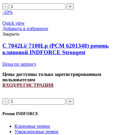
68x24
2485Li/
-10%
2600Lp
(PCM
Quick view
6201246)
Добавить в избранное
ремень
Закрыть
вариаторный
зубчатый
C 7042Li/ 7100Lp (РСМ 6201348) ремень
INDFORCE
клиновой INDFORCE Strongest
Strongest
quantity
Цена по запросу
Цены доступны только зарегистрированным
пользователям
ВХОД/РЕГИСТРАЦИЯ
C
7042Li/
7100Lp
Ремни INDFORCE
(РСМ
6201348)
Клиновые ремни
ремень
Узкоклиновые ремни
клиновой