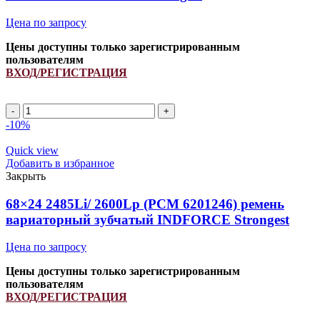
quantity
Цена по запросу
Цены доступны только зарегистрированным
пользователям
ВХОД/РЕГИСТРАЦИЯ
D
4425Li/
-10%
4500Lp
(РСМ
Quick view
6201353)
Добавить в избранное
ремень
Закрыть
клиновой
INDFORCE
68×24 2485Li/ 2600Lp (PCM 6201246) ремень
Strongest
вариаторный зубчатый INDFORCE Strongest
quantity
Цена по запросу
Цены доступны только зарегистрированным
пользователям
ВХОД/РЕГИСТРАЦИЯ