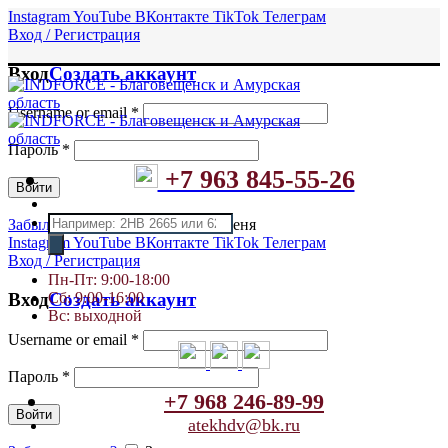
Instagram
YouTube
ВКонтакте
TikTok
Телеграм
Вход / Регистрация
Вход
Создать аккаунт
Username or email
*
Пароль
*
+7 963 845-55-26
Войти
Поиск
Забыли пароль?
Запомнить меня
товаров
Instagram
YouTube
ВКонтакте
TikTok
Телеграм
Вход / Регистрация
Пн-Пт: 9:00-18:00
Сб: 9:00-16:00
Вход
Создать аккаунт
Вс: выходной
Username or email
*
Пароль
*
+7 968 246-89-99
Войти
atekhdv@bk.ru