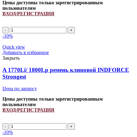
Цены доступны только зарегистрированным
пользователям
ВХОД/РЕГИСТРАЦИЯ
A
1470Li/
-10%
1500Lp
ремень
Quick view
клиновой
Добавить в избранное
INDFORCE
Закрыть
Strongest
quantity
A 1770Li/ 1800Lp ремень клиновой INDFORCE
Strongest
Цена по запросу
Цены доступны только зарегистрированным
пользователям
ВХОД/РЕГИСТРАЦИЯ
A
1770Li/
-10%
1800Lp