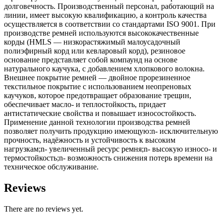
долговечность. Производственный персонал, работающий на
линии, имеет высокую квалификацию, а контроль качества
осуществляется в соответствии со стандартами ISO 9001. При
производстве ремней используются высококачественные
корды (HMLS — низкорастяжимый малоусадочный
полиэфирный корд или кевларовый корд), резиновое
основание представляет собой компаунд на основе
натурального каучука, с добавлением хлопкового волокна.
Внешнее покрытие ремней — двойное прорезиненное
текстильное покрытие с использованием неопреновых
каучуков, которое предотвращает образование трещин,
обеспечивает масло- и теплостойкость, придает
антистатические свойства и повышает износостойкость.
Применение данной технологии производства ремней
позволяет получить продукцию имеющую:n- исключительную
прочность, надёжность и устойчивость к высоким
нагрузкам;n- увеличенный ресурс ремня;n- высокую износо- и
термостойкость;n- возможность снижения потерь времени на
техническое обслуживание.
Reviews
There are no reviews yet.