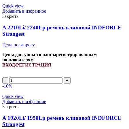
ремень
Quick view
клиновой
Добавить в избранное
INDFORCE
Закрыть
Strongest
quantity
A 2210Li/ 2240Lp ремень клиновой INDFORCE
Strongest
Цена по запросу
Цены доступны только зарегистрированным
пользователям
ВХОД/РЕГИСТРАЦИЯ
A
2210Li/
-10%
2240Lp
ремень
Quick view
клиновой
Добавить в избранное
INDFORCE
Закрыть
Strongest
quantity
A 1920Li/ 1950Lp ремень клиновой INDFORCE
Strongest