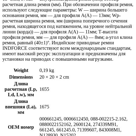
расчетная длина ремня (мм). При обозначении профиля ремня,
используют следующие параметры: W — ширина большего
основания ремня, мм — для профиля А(А) — 13мм; Wp-
расчетная ширина ремня, мм (ширина поперечного сечения
ремня, находящегося под натяжением, на уровне нейтральной
линии (корда)) — для профиля А(А) — 11мм; Т-высота
профиля ремня, мм — для профиля А(А) — 8мм; a-угол клина
ремня, равный (40±1)°. Индийские приводные ремни
INDFORCE соответствуют всем международным стандартам,
имеют высокий ресурс эксплуатации и предназначены для
установки на приводах с повышенными нагрузками.
Weight
0,19 kg
Dimensions
20 × 20 × 2 cm
Длина
расчетная (Lp,
1655
Ld, Lw), мм
Длина
внешняя (La),
1675
мм
000661245, 0006612450, 088-002215-2.162,
0880022152162, 2600124, 274339M91,
OEM номер
661245, 661245.0, 71399607, 843008M1,
N128930, N15202