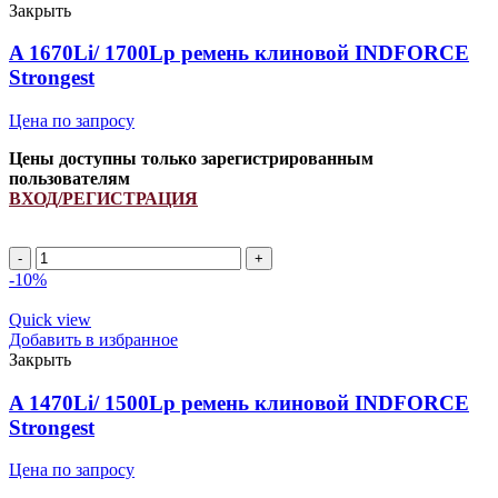
INDFORCE
Закрыть
Strongest
quantity
A 1670Li/ 1700Lp ремень клиновой INDFORCE
Strongest
Цена по запросу
Цены доступны только зарегистрированным
пользователям
ВХОД/РЕГИСТРАЦИЯ
A
1670Li/
-10%
1700Lp
ремень
Quick view
клиновой
Добавить в избранное
INDFORCE
Закрыть
Strongest
quantity
A 1470Li/ 1500Lp ремень клиновой INDFORCE
Strongest
Цена по запросу