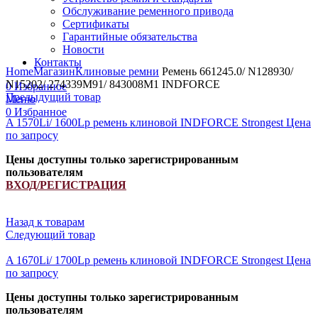
Обслуживание ременного привода
Сертификаты
Гарантийные обязательства
Новости
Увеличить
Контакты
Home
Магазин
Клиновые ремни
Ремень 661245.0/ N128930/
N15202/ 274339M91/ 843008M1 INDFORCE
0
Избранное
Предыдущий товар
Меню
0
Избранное
A 1570Li/ 1600Lp ремень клиновой INDFORCE Strongest
Цена
по запросу
Цены доступны только зарегистрированным
пользователям
ВХОД/РЕГИСТРАЦИЯ
Назад к товарам
Следующий товар
A 1670Li/ 1700Lp ремень клиновой INDFORCE Strongest
Цена
по запросу
Цены доступны только зарегистрированным
пользователям