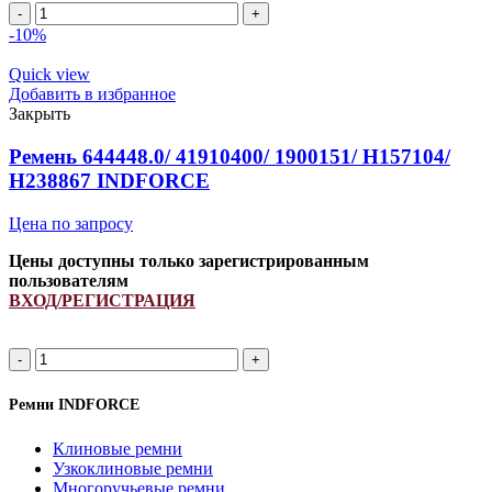
A
1150Li/
-10%
1180Lp
ремень
Quick view
клиновой
Добавить в избранное
INDFORCE
Закрыть
Strongest
quantity
Ремень 644448.0/ 41910400/ 1900151/ H157104/
H238867 INDFORCE
Цена по запросу
Цены доступны только зарегистрированным
пользователям
ВХОД/РЕГИСТРАЦИЯ
Ремень
644448.0/
41910400/
Ремни INDFORCE
1900151/
H157104/
Клиновые ремни
H238867
Узкоклиновые ремни
INDFORCE
Многоручьевые ремни