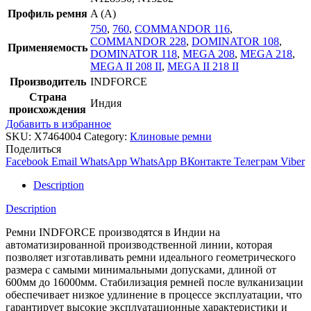
Профиль ремня
A (A)
750
,
760
,
COMMANDOR 116
,
COMMANDOR 228
,
DOMINATOR 108
,
Применяемость
DOMINATOR 118
,
MEGA 208
,
MEGA 218
,
MEGA II 208 II
,
MEGA II 218 II
Производитель
INDFORCE
Страна
Индия
происхождения
Добавить в избранное
SKU:
X7464004
Category:
Клиновые ремни
Поделиться
Facebook
Email
WhatsApp
WhatsApp
ВКонтакте
Телеграм
Viber
Description
Description
Ремни INDFORCE производятся в Индии на
автоматизированной производственной линии, которая
позволяет изготавливать ремни идеального геометрического
размера с самыми минимальными допусками, длиной от
600мм до 16000мм. Стабилизация ремней после вулканизации
обеспечивает низкое удлинение в процессе эксплуатации, что
гарантирует высокие эксплуатационные характеристики и