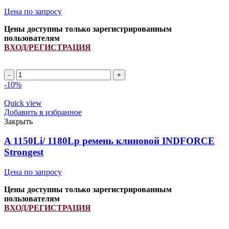
Цена по запросу
Цены доступны только зарегистрированным
пользователям
ВХОД/РЕГИСТРАЦИЯ
A
1920Li/
-10%
1950Lp
ремень
Quick view
клиновой
Добавить в избранное
INDFORCE
Закрыть
Strongest
quantity
A 1150Li/ 1180Lp ремень клиновой INDFORCE
Strongest
Цена по запросу
Цены доступны только зарегистрированным
пользователям
ВХОД/РЕГИСТРАЦИЯ