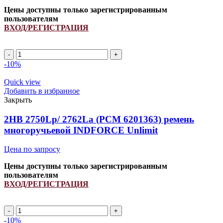
Цены доступны только зарегистрированным
пользователям
ВХОД/РЕГИСТРАЦИЯ
2HB
2550Lp/
-10%
2562La
(PCM
Quick view
6201426)
Добавить в избранное
ремень
Закрыть
многоручьевой
INDFORCE
2HB 2750Lp/ 2762La (PCM 6201363) ремень
Unlimit
многоручьевой INDFORCE Unlimit
quantity
Цена по запросу
Цены доступны только зарегистрированным
пользователям
ВХОД/РЕГИСТРАЦИЯ
2HB
2750Lp/
-10%