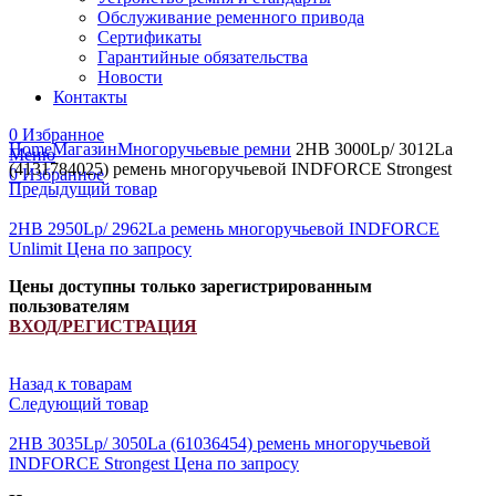
Обслуживание ременного привода
Сертификаты
Гарантийные обязательства
Новости
Контакты
Увеличить
0
Избранное
Home
Магазин
Многоручьевые ремни
2HB 3000Lp/ 3012La
Меню
(4131784025) ремень многоручьевой INDFORCE Strongest
0
Избранное
Предыдущий товар
2HB 2950Lp/ 2962La ремень многоручьевой INDFORCE
Unlimit
Цена по запросу
Цены доступны только зарегистрированным
пользователям
ВХОД/РЕГИСТРАЦИЯ
Назад к товарам
Следующий товар
2HB 3035Lp/ 3050La (61036454) ремень многоручьевой
INDFORCE Strongest
Цена по запросу