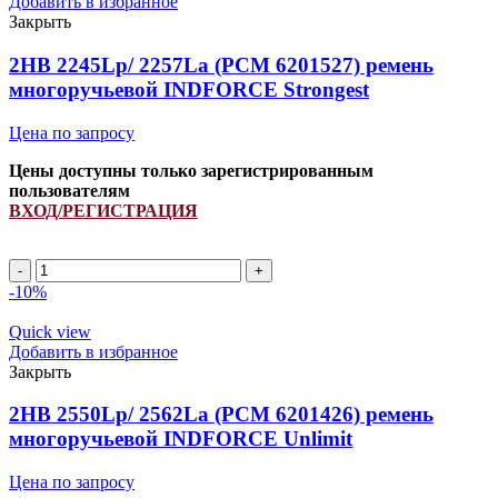
Добавить в избранное
Закрыть
2HB 2245Lp/ 2257La (PCM 6201527) ремень
многоручьевой INDFORCE Strongest
Цена по запросу
Цены доступны только зарегистрированным
пользователям
ВХОД/РЕГИСТРАЦИЯ
2HB
2245Lp/
-10%
2257La
(PCM
Quick view
6201527)
Добавить в избранное
ремень
Закрыть
многоручьевой
INDFORCE
2HB 2550Lp/ 2562La (PCM 6201426) ремень
Strongest
многоручьевой INDFORCE Unlimit
quantity
Цена по запросу