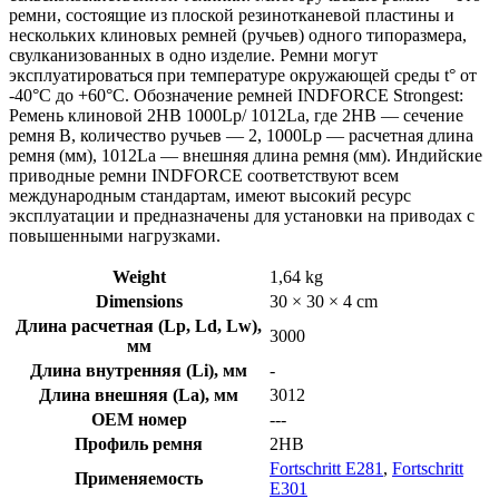
ремни, состоящие из плоской резинотканевой пластины и
нескольких клиновых ремней (ручьев) одного типоразмера,
свулканизованных в одно изделие. Ремни могут
эксплуатироваться при температуре окружающей среды t° от
-40°С до +60°С. Обозначение ремней INDFORCE Strongest:
Ремень клиновой 2HB 1000Lp/ 1012La, где 2HB — сечение
ремня B, количество ручьев — 2, 1000Lp — расчетная длина
ремня (мм), 1012La — внешняя длина ремня (мм). Индийские
приводные ремни INDFORCE соответствуют всем
международным стандартам, имеют высокий ресурс
эксплуатации и предназначены для установки на приводах с
повышенными нагрузками.
Weight
1,64 kg
Dimensions
30 × 30 × 4 cm
Длина расчетная (Lp, Ld, Lw),
3000
мм
Длина внутренняя (Li), мм
-
Длина внешняя (La), мм
3012
OEM номер
---
Профиль ремня
2HB
Fortschritt E281
,
Fortschritt
Применяемость
E301