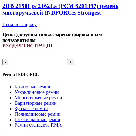
INDFORCE
2HB 2150Lp/ 2162La (PCM 6201397) ремень
Strongest
многоручьевой INDFORCE Strongest
quantity
Цена по запросу
Цены доступны только зарегистрированным
пользователям
ВХОД/РЕГИСТРАЦИЯ
2HB
2150Lp/
2162La
Ремни INDFORCE
(PCM
6201397)
Клиновые ремни
ремень
Узкоклиновые ремни
многоручьевой
Многоручьевые ремни
INDFORCE
Вариаторные ремни
Strongest
Зубчатые ремни
quantity
Поликлиновые ремни
Шестигранные ремни
Ремни стандарта RMA