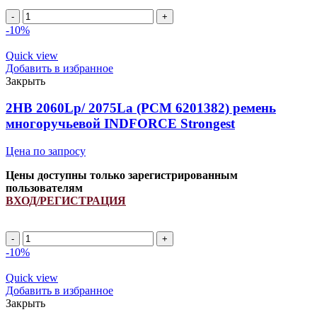
2HB
2450Lp/
-10%
2462La
(PCM
Quick view
6201430)
Добавить в избранное
ремень
Закрыть
многоручьевой
INDFORCE
2HB 2060Lp/ 2075La (РСМ 6201382) ремень
Unlimit
многоручьевой INDFORCE Strongest
quantity
Цена по запросу
Цены доступны только зарегистрированным
пользователям
ВХОД/РЕГИСТРАЦИЯ
2HB
2060Lp/
-10%
2075La
(РСМ
Quick view
6201382)
Добавить в избранное
ремень
Закрыть
многоручьевой