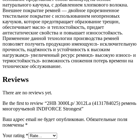
натурального каучука, с добавлением хлопкового волокна.
Внешнее покрытие ремней — двойное прорезиненное
текстильное покрытие с использованием неопреновых
каучуков, которое предотвращает образование трещин,
обеспечивает масло- и теплостойкость, придает
антистатические свойства и повышает износостойкость.
Применение данной технологии производства ремней
позволяет получить продукцию имеющую:n- исключительную
прочность, надёжность и устойчивость к высоким
нагрузкам;n- увеличенный ресурс ремня;n- высокую износо- и
термостойкость;n- возможность снижения потерь времени на
техническое обслуживание.
Reviews
There are no reviews yet.
Be the first to review “2HB 3000Lp/ 3012La (4131784025) ремень
многоручьевой INDFORCE Strongest”
Ваш адрес email не будет опубликован.
Обязательные поля
помечены
*
Your rating
*