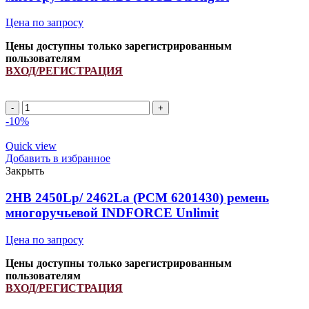
quantity
Цена по запросу
Цены доступны только зарегистрированным
пользователям
ВХОД/РЕГИСТРАЦИЯ
2HB
2350Lp/
-10%
2362La
(PCM
Quick view
6201383)
Добавить в избранное
ремень
Закрыть
многоручьевой
INDFORCE
2HB 2450Lp/ 2462La (PCM 6201430) ремень
Strongest
многоручьевой INDFORCE Unlimit
quantity
Цена по запросу
Цены доступны только зарегистрированным
пользователям
ВХОД/РЕГИСТРАЦИЯ