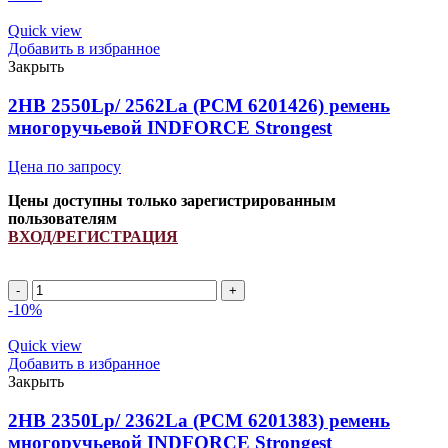
2762La
(PCM
Quick view
6201363)
Добавить в избранное
ремень
Закрыть
многоручьевой
INDFORCE
2HB 2550Lp/ 2562La (PCM 6201426) ремень
Unlimit
многоручьевой INDFORCE Strongest
quantity
Цена по запросу
Цены доступны только зарегистрированным
пользователям
ВХОД/РЕГИСТРАЦИЯ
2HB
2550Lp/
-10%
2562La
(PCM
Quick view
6201426)
Добавить в избранное
ремень
Закрыть
многоручьевой
INDFORCE
2HB 2350Lp/ 2362La (PCM 6201383) ремень
Strongest
многоручьевой INDFORCE Strongest