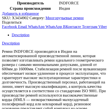
Производитель
INDFORCE
Страна происхождения
Индия
Добавить в избранное
SKU:
X3434902
Category:
Многоручьевые ремни
Поделиться
Facebook
Email
WhatsApp
WhatsApp
ВКонтакте
Телеграм
Viber
Description
Description
Ремни INDFORCE производятся в Индии на
автоматизированной производственной линии, которая
позволяет изготавливать ремни идеального геометрического
размера с самыми минимальными допусками, длиной от
600мм до 16000мм. Стабилизация ремней после вулканизации
обеспечивает низкое удлинение в процессе эксплуатации, что
гарантирует высокие эксплуатационные характеристики и
долговечность. Производственный персонал, работающий на
линии, имеет высокую квалификацию, а контроль качества
осуществляется в соответствии со стандартами ISO 9001. При
производстве ремней используются высококачественные
корды (HMLS — низкорастяжимый малоусадочный
полиэфирный корд или кевларовый корд), резиновое
основание представляет собой компаунд на основе