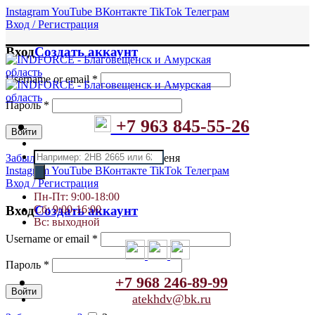
Instagram
YouTube
ВКонтакте
TikTok
Телеграм
Вход / Регистрация
Вход
Создать аккаунт
Username or email
*
Пароль
*
+7 963 845-55-26
Войти
Поиск
Забыли пароль?
Запомнить меня
товаров
Instagram
YouTube
ВКонтакте
TikTok
Телеграм
Вход / Регистрация
Пн-Пт: 9:00-18:00
Сб: 9:00-16:00
Вход
Создать аккаунт
Вс: выходной
Username or email
*
Пароль
*
+7 968 246-89-99
Войти
atekhdv@bk.ru