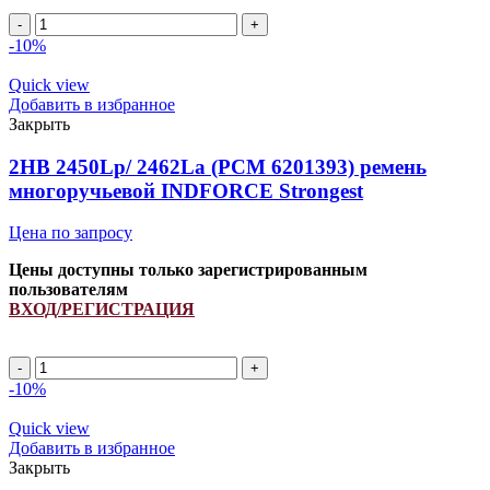
2HB
2160Lp/
-10%
2175La
ремень
Quick view
многоручьевой
Добавить в избранное
INDFORCE
Закрыть
Strongest
quantity
2HB 2450Lp/ 2462La (PCM 6201393) ремень
многоручьевой INDFORCE Strongest
Цена по запросу
Цены доступны только зарегистрированным
пользователям
ВХОД/РЕГИСТРАЦИЯ
2HB
2450Lp/
-10%
2462La
(PCM
Quick view
6201393)
Добавить в избранное
ремень
Закрыть
многоручьевой