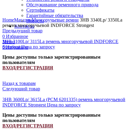
Обслуживание ременного привода
Сертификаты
Увеличить
Гарантийные обязательства
Home
Магазин
Многоручьевые ремни
3HB 3340Lp/ 3350La
Новости
ремень многоручьевой INDFORCE Strongest
Контакты
Предыдущий товар
0
Избранное
3HB 3100Lp/ 3115La ремень многоручьевой INDFORCE
Меню
Strongest
Цена по запросу
0
Избранное
Цены доступны только зарегистрированным
пользователям
ВХОД/РЕГИСТРАЦИЯ
Назад к товарам
Следующий товар
3HB 3600Lp/ 3615La (РСМ 6201335) ремень многоручьевой
INDFORCE Strongest
Цена по запросу
Цены доступны только зарегистрированным
пользователям
ВХОД/РЕГИСТРАЦИЯ