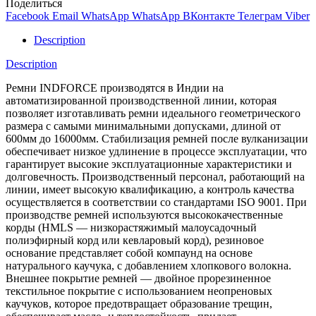
Поделиться
Facebook
Email
WhatsApp
WhatsApp
ВКонтакте
Телеграм
Viber
Description
Description
Ремни INDFORCE производятся в Индии на
автоматизированной производственной линии, которая
позволяет изготавливать ремни идеального геометрического
размера с самыми минимальными допусками, длиной от
600мм до 16000мм. Стабилизация ремней после вулканизации
обеспечивает низкое удлинение в процессе эксплуатации, что
гарантирует высокие эксплуатационные характеристики и
долговечность. Производственный персонал, работающий на
линии, имеет высокую квалификацию, а контроль качества
осуществляется в соответствии со стандартами ISO 9001. При
производстве ремней используются высококачественные
корды (HMLS — низкорастяжимый малоусадочный
полиэфирный корд или кевларовый корд), резиновое
основание представляет собой компаунд на основе
натурального каучука, с добавлением хлопкового волокна.
Внешнее покрытие ремней — двойное прорезиненное
текстильное покрытие с использованием неопреновых
каучуков, которое предотвращает образование трещин,