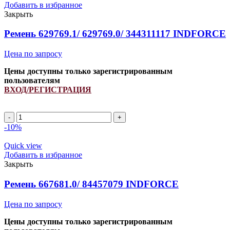
многоручьевой
Добавить в избранное
INDFORCE
Закрыть
Strongest
quantity
Ремень 629769.1/ 629769.0/ 344311117 INDFORCE
Цена по запросу
Цены доступны только зарегистрированным
пользователям
ВХОД/РЕГИСТРАЦИЯ
Ремень
629769.1/
-10%
629769.0/
344311117
Quick view
INDFORCE
Добавить в избранное
quantity
Закрыть
Ремень 667681.0/ 84457079 INDFORCE
Цена по запросу
Цены доступны только зарегистрированным