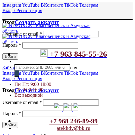
Instagram
YouTube
ВКонтакте
TikTok
Телеграм
Вход / Регистрация
Вход
Создать аккаунт
Username or email
*
Пароль
*
+7 963 845-55-26
Войти
Поиск
Забыли пароль?
Запомнить меня
товаров
Instagram
YouTube
ВКонтакте
TikTok
Телеграм
Вход / Регистрация
Пн-Пт: 9:00-18:00
Сб: 9:00-16:00
Вход
Создать аккаунт
Вс: выходной
Username or email
*
Пароль
*
+7 968 246-89-99
Войти
atekhdv@bk.ru