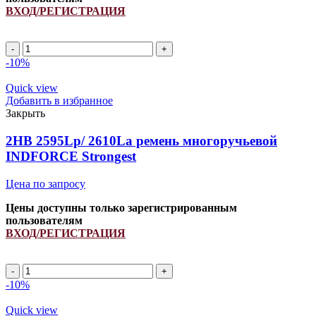
ВХОД/РЕГИСТРАЦИЯ
2HB
2550Lp/
-10%
2562La
(PCM
Quick view
6201426)
Добавить в избранное
ремень
Закрыть
многоручьевой
INDFORCE
2HB 2595Lp/ 2610La ремень многоручьевой
Unlimit
INDFORCE Strongest
quantity
Цена по запросу
Цены доступны только зарегистрированным
пользователям
ВХОД/РЕГИСТРАЦИЯ
2HB
2595Lp/
-10%
2610La
ремень
Quick view