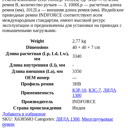
ремня B, количество ручьев — 3, 1000Lp — расчетная длина
ремня (мм), 1012La — внешняя длина ремня (мм). Индийские
приводные ремни INDFORCE соответствуют всем
международным стандартам, имеют высокий ресурс
эксплуатации и предназначены для установки на приводах с
повышенными нагрузками.
Weight
2,77 kg
Dimensions
40 × 40 × 7 cm
Длина расчетная (Lp, Ld, Lw),
3340
мм
Длина внутренняя (Li), мм
-
Длина внешняя (La), мм
3350
OEM номер
---
Профиль ремня
3HB
КЗР-10
,
КЗС-7
,
ЛИДА
Применяемость
1300
Производитель
INDFORCE
Страна происхождения
Индия
Добавить в избранное
SKU:
X6385683
Categories:
ЛИДА 1300
,
Многоручьевые
ремни