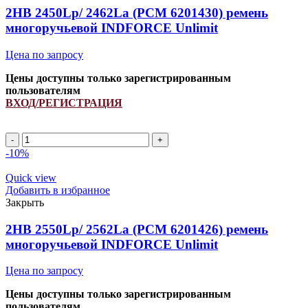
INDFORCE
2HB 2450Lp/ 2462La (PCM 6201430) ремень
Strongest
многоручьевой INDFORCE Unlimit
quantity
Цена по запросу
Цены доступны только зарегистрированным
пользователям
ВХОД/РЕГИСТРАЦИЯ
2HB
2450Lp/
-10%
2462La
(PCM
Quick view
6201430)
Добавить в избранное
ремень
Закрыть
многоручьевой
INDFORCE
2HB 2550Lp/ 2562La (PCM 6201426) ремень
Unlimit
многоручьевой INDFORCE Unlimit
quantity
Цена по запросу
Цены доступны только зарегистрированным
пользователям