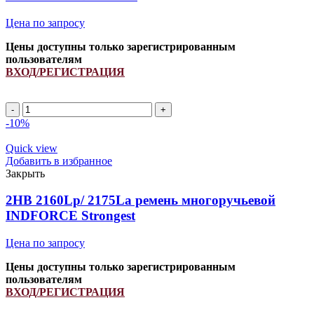
Цена по запросу
Цены доступны только зарегистрированным
пользователям
ВХОД/РЕГИСТРАЦИЯ
Ремень
84281470/
-10%
554098.1/
1145667/
Quick view
344311123/
Добавить в избранное
60178276
Закрыть
INDFORCE
quantity
2HB 2160Lp/ 2175La ремень многоручьевой
INDFORCE Strongest
Цена по запросу
Цены доступны только зарегистрированным
пользователям
ВХОД/РЕГИСТРАЦИЯ