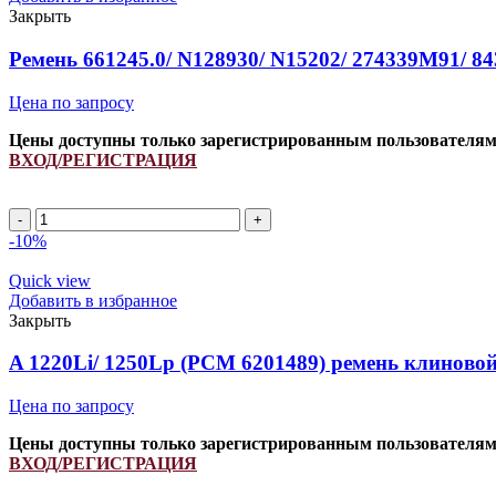
Закрыть
Ремень 661245.0/ N128930/ N15202/ 274339M91/
Цена по запросу
Цены доступны только зарегистрированным пользователя
ВХОД/РЕГИСТРАЦИЯ
Ремень
661245.0/
-10%
N128930/
N15202/
Quick view
274339M91/
Добавить в избранное
843008M1
Закрыть
INDFORCE
quantity
A 1220Li/ 1250Lp (РСМ 6201489) ремень клиново
Цена по запросу
Цены доступны только зарегистрированным пользователя
ВХОД/РЕГИСТРАЦИЯ