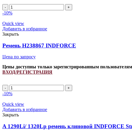
A
1220Li/
-10%
1250Lp
(РСМ
Quick view
6201489)
Добавить в избранное
ремень
Закрыть
клиновой
INDFORCE
Ремень H238867 INDFORCE
Strongest
quantity
Цена по запросу
Цены доступны только зарегистрированным пользователя
ВХОД/РЕГИСТРАЦИЯ
Ремень
H238867
-10%
INDFORCE
quantity
Quick view
Добавить в избранное
Закрыть
A 1290Li/ 1320Lp ремень клиновой INDFORCE Str