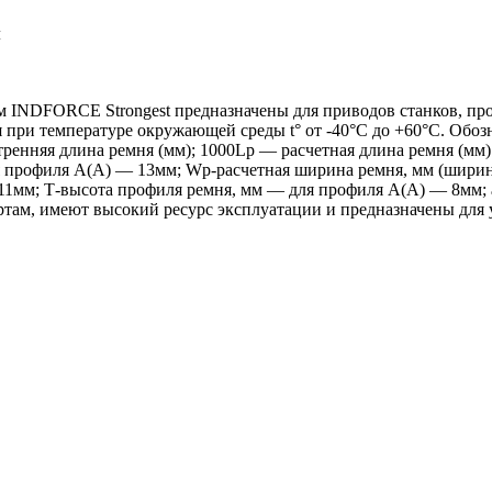
м
 INDFORCE Strongest предназначены для приводов станков, пр
я при температуре окружающей среды t° от -40°С до +60°С. Обо
тренняя длина ремня (мм); 1000Lp — расчетная длина ремня (мм
профиля А(А) — 13мм; Wp-расчетная ширина ремня, мм (ширина
11мм; Т-высота профиля ремня, мм — для профиля А(А) — 8мм; 
ам, имеют высокий ресурс эксплуатации и предназначены для 