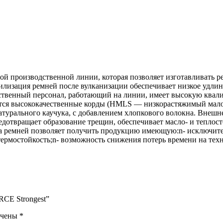
 производственной линии, которая позволяет изготавливать ре
изация ремней после вулканизации обеспечивает низкое удлине
твенный персонал, работающий на линии, имеет высокую квалиф
уются высококачественные корды (HMLS — низкорастяжимый мал
натурального каучука, с добавлением хлопкового волокна. Внеш
дотвращает образование трещин, обеспечивает масло- и теплост
а ремней позволяет получить продукцию имеющую:n- исключите
термостойкость;n- возможность снижения потерь времени на тех
RCE Strongest”
ечены
*