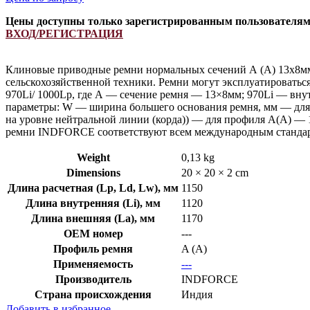
Цены доступны только зарегистрированным пользователя
ВХОД/РЕГИСТРАЦИЯ
Клиновые приводные ремни нормальных сечений А (А) 13х8мм
сельскохозяйственной техники. Ремни могут эксплуатироватьс
970Li/ 1000Lp, где А — сечение ремня — 13×8мм; 970Li — вну
параметры: W — ширина большего основания ремня, мм — для 
на уровне нейтральной линии (корда)) — для профиля А(А) — 
ремни INDFORCE соответствуют всем международным стандарт
Weight
0,13 kg
Dimensions
20 × 20 × 2 cm
Длина расчетная (Lp, Ld, Lw), мм
1150
Длина внутренняя (Li), мм
1120
Длина внешняя (La), мм
1170
OEM номер
---
Профиль ремня
A (A)
Применяемость
---
Производитель
INDFORCE
Страна происхождения
Индия
Добавить в избранное