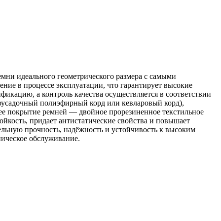
мни идеального геометрического размера с самыми
ние в процессе эксплуатации, что гарантирует высокие
икацию, а контроль качества осуществляется в соответствии
оусадочный полиэфирный корд или кевларовый корд),
нее покрытие ремней — двойное прорезиненное текстильное
ойкость, придает антистатические свойства и повышает
льную прочность, надёжность и устойчивость к высоким
ническое обслуживание.