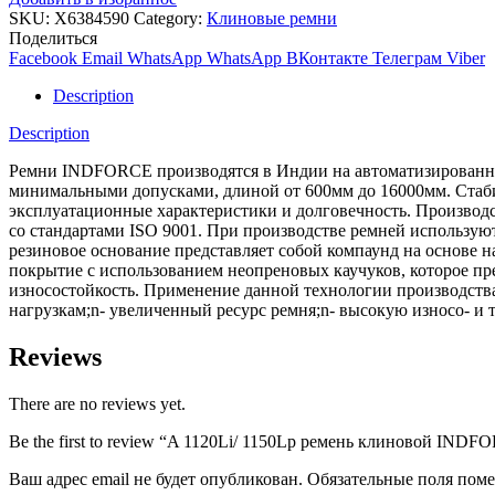
SKU:
X6384590
Category:
Клиновые ремни
Поделиться
Facebook
Email
WhatsApp
WhatsApp
ВКонтакте
Телеграм
Viber
Description
Description
Ремни INDFORCE производятся в Индии на автоматизированной
минимальными допусками, длиной от 600мм до 16000мм. Стабил
эксплуатационные характеристики и долговечность. Производс
со стандартами ISO 9001. При производстве ремней использ
резиновое основание представляет собой компаунд на основе 
покрытие с использованием неопреновых каучуков, которое пре
износостойкость. Применение данной технологии производств
нагрузкам;n- увеличенный ресурс ремня;n- высокую износо- и 
Reviews
There are no reviews yet.
Be the first to review “A 1120Li/ 1150Lp ремень клиновой INDFO
Ваш адрес email не будет опубликован.
Обязательные поля пом