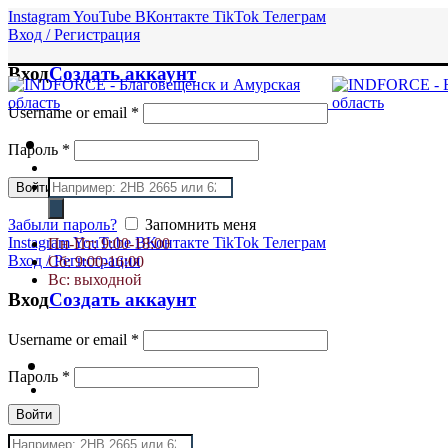
Instagram
YouTube
ВКонтакте
TikTok
Телеграм
Вход / Регистрация
Вход
Создать аккаунт
Username or email
*
Пароль
*
Поиск
Войти
товаров
Забыли пароль?
Запомнить меня
Instagram
YouTube
ВКонтакте
TikTok
Телеграм
Пн-Пт: 9:00-18:00
Вход / Регистрация
Сб: 9:00-16:00
Вс: выходной
Вход
Создать аккаунт
Username or email
*
Пароль
*
Войти
Поиск