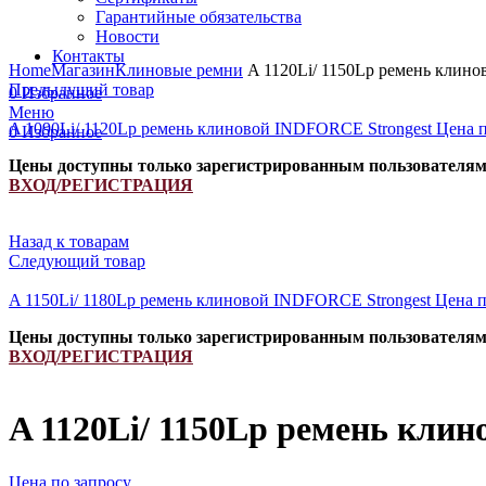
Гарантийные обязательства
Новости
Увеличить
Контакты
Home
Магазин
Клиновые ремни
A 1120Li/ 1150Lp ремень клино
Предыдущий товар
0
Избранное
Меню
A 1090Li/ 1120Lp ремень клиновой INDFORCE Strongest
Цена п
0
Избранное
Цены доступны только зарегистрированным пользователя
ВХОД/РЕГИСТРАЦИЯ
Назад к товарам
Следующий товар
A 1150Li/ 1180Lp ремень клиновой INDFORCE Strongest
Цена п
Цены доступны только зарегистрированным пользователя
ВХОД/РЕГИСТРАЦИЯ
A 1120Li/ 1150Lp ремень кли
Цена по запросу