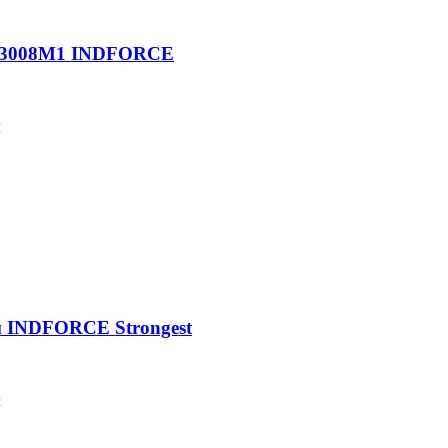
 843008M1 INDFORCE
м
й INDFORCE Strongest
м