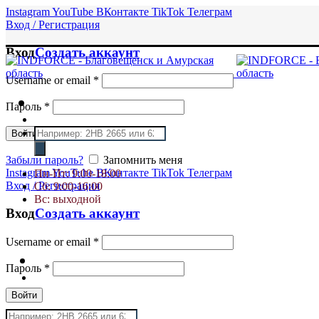
Instagram
YouTube
ВКонтакте
TikTok
Телеграм
Вход / Регистрация
Вход
Создать аккаунт
Username or email
*
Пароль
*
Поиск
Войти
товаров
Забыли пароль?
Запомнить меня
Instagram
YouTube
ВКонтакте
TikTok
Телеграм
Пн-Пт: 9:00-18:00
Вход / Регистрация
Сб: 9:00-16:00
Вс: выходной
Вход
Создать аккаунт
Username or email
*
Пароль
*
Войти
Поиск