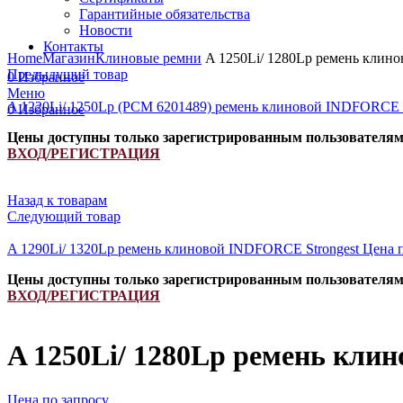
Гарантийные обязательства
Новости
Увеличить
Контакты
Home
Магазин
Клиновые ремни
A 1250Li/ 1280Lp ремень клин
Предыдущий товар
0
Избранное
Меню
A 1220Li/ 1250Lp (РСМ 6201489) ремень клиновой INDFORCE 
0
Избранное
Цены доступны только зарегистрированным пользователя
ВХОД/РЕГИСТРАЦИЯ
Назад к товарам
Следующий товар
A 1290Li/ 1320Lp ремень клиновой INDFORCE Strongest
Цена 
Цены доступны только зарегистрированным пользователя
ВХОД/РЕГИСТРАЦИЯ
A 1250Li/ 1280Lp ремень кли
Цена по запросу