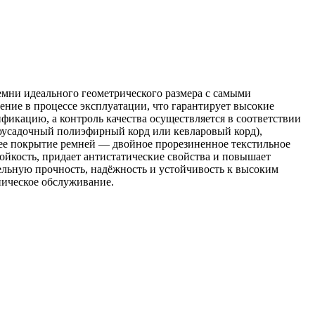
мни идеального геометрического размера с самыми
ние в процессе эксплуатации, что гарантирует высокие
икацию, а контроль качества осуществляется в соответствии
оусадочный полиэфирный корд или кевларовый корд),
нее покрытие ремней — двойное прорезиненное текстильное
ойкость, придает антистатические свойства и повышает
льную прочность, надёжность и устойчивость к высоким
ническое обслуживание.