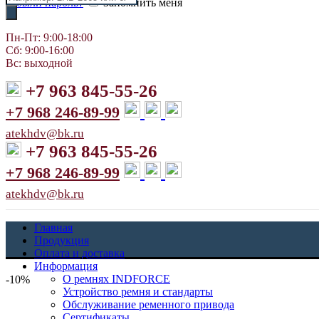
Забыли пароль?
Запомнить меня
товаров
Пн-Пт: 9:00-18:00
Сб: 9:00-16:00
Вс: выходной
+7 963 845-55-26
+7 968 246-89-99
atekhdv@bk.ru
+7 963 845-55-26
+7 968 246-89-99
atekhdv@bk.ru
Главная
Продукция
Оплата и доставка
Информация
О ремнях INDFORCE
-10%
Устройство ремня и стандарты
Обслуживание ременного привода
Сертификаты