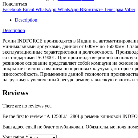
Поделиться
Facebook
Email
WhatsApp
WhatsApp
ВКонтакте
Телеграм
Viber
Description
Description
Ремни INDFORCE производятся в Индии на автоматизированной
минимальными допусками, длиной от 600мм до 16000мм. Стабил
эксплуатационные характеристики и долговечность. Производс
со стандартами ISO 9001. При производстве ремней использ
резиновое основание представляет собой компаунд на основе 
покрытие с использованием неопреновых каучуков, которое пре
износостойкость. Применение данной технологии производств
нагрузкам;n- увеличенный ресурс ремня;n- высокую износо- и 
Reviews
There are no reviews yet.
Be the first to review “A 1250Li/ 1280Lp ремень клиновой INDF
Ваш адрес email не будет опубликован.
Обязательные поля пом
Your rating
*