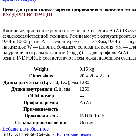
Цены доступны только зарегистрированным пользователя
ВХОД/РЕГИСТРАЦИЯ
Клиновые приводные ремни нормальных сечений А (А) 13х8мм
сельскохозяйственной техники. Ремни могут эксплуатироватьс
970Li/ 1000Lp, где А — сечение ремня — 13×8мм; 970Li — вну
параметры: W — ширина большего основания ремня, мм — для 
на уровне нейтральной линии (корда)) — для профиля А(А) — 
ремни INDFORCE соответствуют всем международным стандарт
Weight
0,15 kg
Dimensions
20 × 20 × 2 cm
Длина расчетная (Lp, Ld, Lw), мм
1280
Длина внутренняя (Li), мм
1250
OEM номер
---
Профиль ремня
A (A)
Применяемость
---
Производитель
INDFORCE
Страна происхождения
Индия
Добавить в избранное
SKU:
X1759666
Category:
Клиновые ремни