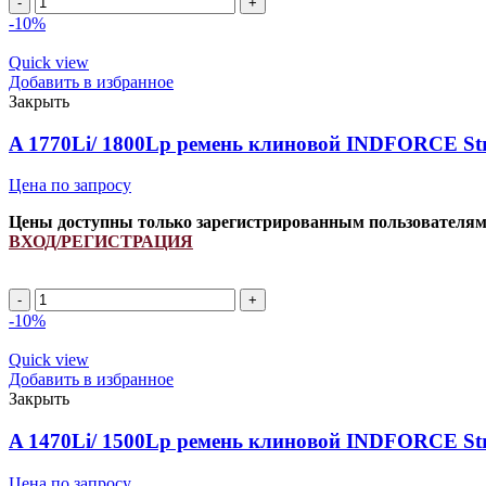
1920Li/
-10%
1950Lp
ремень
Quick view
клиновой
Добавить в избранное
INDFORCE
Закрыть
Strongest
quantity
A 1770Li/ 1800Lp ремень клиновой INDFORCE Str
Цена по запросу
Цены доступны только зарегистрированным пользователя
ВХОД/РЕГИСТРАЦИЯ
A
1770Li/
-10%
1800Lp
ремень
Quick view
клиновой
Добавить в избранное
INDFORCE
Закрыть
Strongest
quantity
A 1470Li/ 1500Lp ремень клиновой INDFORCE Str
Цена по запросу