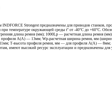
м
 INDFORCE Strongest предназначены для приводов станков, пр
я при температуре окружающей среды t° от -40°С до +60°С. Обо
тренняя длина ремня (мм); 1000Lp — расчетная длина ремня (мм
профиля А(А) — 13мм; Wp-расчетная ширина ремня, мм (ширина
11мм; Т-высота профиля ремня, мм — для профиля А(А) — 8мм; 
ам, имеют высокий ресурс эксплуатации и предназначены для 