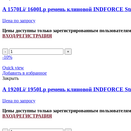
A 1570Li/ 1600Lp ремень клиновой INDFORCE Str
Цена по запросу
Цены доступны только зарегистрированным пользователя
ВХОД/РЕГИСТРАЦИЯ
A
1570Li/
-10%
1600Lp
ремень
Quick view
клиновой
Добавить в избранное
INDFORCE
Закрыть
Strongest
quantity
A 1920Li/ 1950Lp ремень клиновой INDFORCE Str
Цена по запросу
Цены доступны только зарегистрированным пользователя
ВХОД/РЕГИСТРАЦИЯ
A