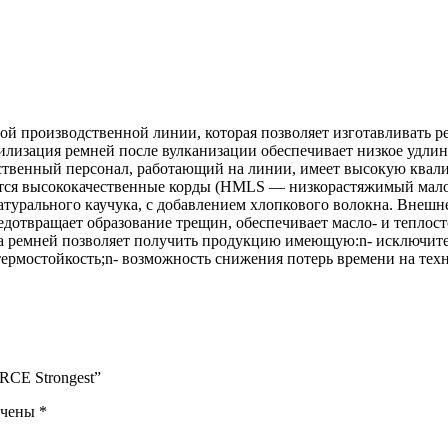
 производственной линии, которая позволяет изготавливать ре
изация ремней после вулканизации обеспечивает низкое удлине
твенный персонал, работающий на линии, имеет высокую квалиф
уются высококачественные корды (HMLS — низкорастяжимый мал
натурального каучука, с добавлением хлопкового волокна. Внеш
дотвращает образование трещин, обеспечивает масло- и теплост
а ремней позволяет получить продукцию имеющую:n- исключите
термостойкость;n- возможность снижения потерь времени на тех
ORCE Strongest”
ечены
*