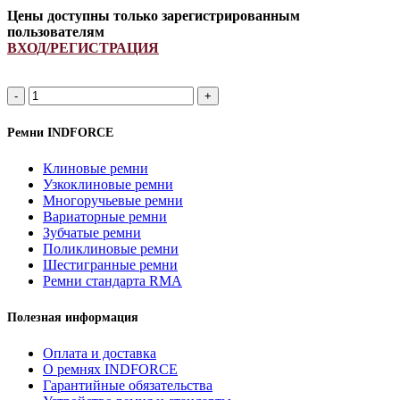
Цены доступны только зарегистрированным
пользователям
ВХОД/РЕГИСТРАЦИЯ
A
1320Li/
1350Lp
Ремни INDFORCE
ремень
клиновой
Клиновые ремни
INDFORCE
Узкоклиновые ремни
Strongest
Многоручьевые ремни
quantity
Вариаторные ремни
Зубчатые ремни
Поликлиновые ремни
Шестигранные ремни
Ремни стандарта RMA
Полезная информация
Оплата и доставка
О ремнях INDFORCE
Гарантийные обязательства