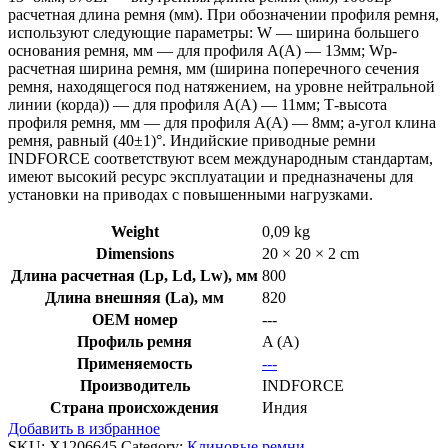
расчетная длина ремня (мм). При обозначении профиля ремня,
используют следующие параметры: W — ширина большего
основания ремня, мм — для профиля А(А) — 13мм; Wp-
расчетная ширина ремня, мм (ширина поперечного сечения
ремня, находящегося под натяжением, на уровне нейтральной
линии (корда)) — для профиля А(А) — 11мм; Т-высота
профиля ремня, мм — для профиля А(А) — 8мм; a-угол клина
ремня, равный (40±1)°. Индийские приводные ремни
INDFORCE соответствуют всем международным стандартам,
имеют высокий ресурс эксплуатации и предназначены для
установки на приводах с повышенными нагрузками.
Weight
0,09 kg
Dimensions
20 × 20 × 2 cm
Длина расчетная (Lp, Ld, Lw), мм
800
Длина внешняя (La), мм
820
OEM номер
---
Профиль ремня
A (A)
Применяемость
---
Производитель
INDFORCE
Страна происхождения
Индия
Добавить в избранное
SKU:
X1206645
Category:
Клиновые ремни