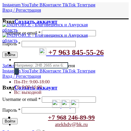
Instagram
YouTube
ВКонтакте
TikTok
Телеграм
Вход / Регистрация
Вход
Создать аккаунт
Username or email
*
Пароль
*
+7 963 845-55-26
Войти
Поиск
Забыли пароль?
Запомнить меня
товаров
Instagram
YouTube
ВКонтакте
TikTok
Телеграм
Вход / Регистрация
Пн-Пт: 9:00-18:00
Сб: 9:00-16:00
Вход
Создать аккаунт
Вс: выходной
Username or email
*
Пароль
*
+7 968 246-89-99
Войти
atekhdv@bk.ru