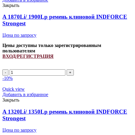
Закрыть
A 1870Li/ 1900Lp ремень клиновой INDFORCE
Strongest
Цена по запросу
Цены доступны только зарегистрированным
пользователям
ВХОД/РЕГИСТРАЦИЯ
A
1870Li/
-10%
1900Lp
ремень
Quick view
клиновой
Добавить в избранное
INDFORCE
Закрыть
Strongest
quantity
A 1320Li/ 1350Lp ремень клиновой INDFORCE
Strongest
Цена по запросу