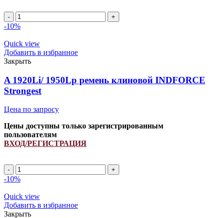
A
1500Li/
-10%
1530Lp
ремень
Quick view
клиновой
Добавить в избранное
INDFORCE
Закрыть
Strongest
quantity
A 1920Li/ 1950Lp ремень клиновой INDFORCE
Strongest
Цена по запросу
Цены доступны только зарегистрированным
пользователям
ВХОД/РЕГИСТРАЦИЯ
A
1920Li/
-10%
1950Lp
ремень
Quick view
клиновой
Добавить в избранное
INDFORCE
Закрыть