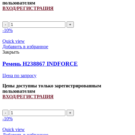
пользователям
ВХОД/РЕГИСТРАЦИЯ
A
1770Li/
-10%
1800Lp
ремень
Quick view
клиновой
Добавить в избранное
INDFORCE
Закрыть
Strongest
quantity
Ремень H238867 INDFORCE
Цена по запросу
Цены доступны только зарегистрированным
пользователям
ВХОД/РЕГИСТРАЦИЯ
Ремень
H238867
-10%
INDFORCE
quantity
Quick view
Добавить в избранное