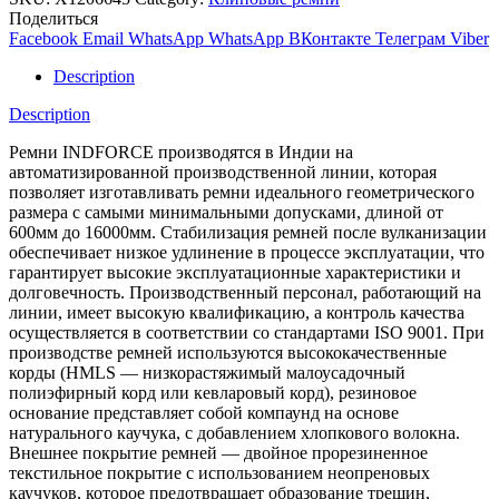
Поделиться
Facebook
Email
WhatsApp
WhatsApp
ВКонтакте
Телеграм
Viber
Description
Description
Ремни INDFORCE производятся в Индии на
автоматизированной производственной линии, которая
позволяет изготавливать ремни идеального геометрического
размера с самыми минимальными допусками, длиной от
600мм до 16000мм. Стабилизация ремней после вулканизации
обеспечивает низкое удлинение в процессе эксплуатации, что
гарантирует высокие эксплуатационные характеристики и
долговечность. Производственный персонал, работающий на
линии, имеет высокую квалификацию, а контроль качества
осуществляется в соответствии со стандартами ISO 9001. При
производстве ремней используются высококачественные
корды (HMLS — низкорастяжимый малоусадочный
полиэфирный корд или кевларовый корд), резиновое
основание представляет собой компаунд на основе
натурального каучука, с добавлением хлопкового волокна.
Внешнее покрытие ремней — двойное прорезиненное
текстильное покрытие с использованием неопреновых
каучуков, которое предотвращает образование трещин,