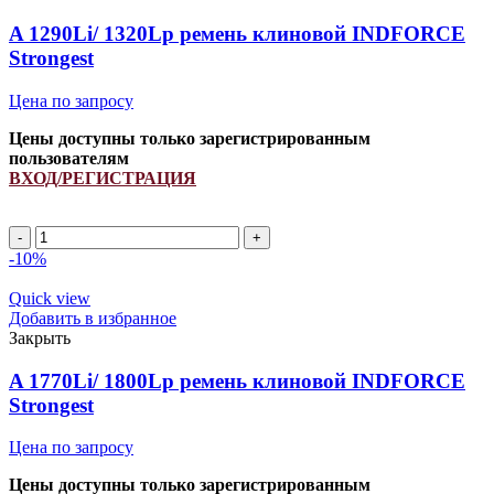
Strongest
quantity
A 1290Li/ 1320Lp ремень клиновой INDFORCE
Strongest
Цена по запросу
Цены доступны только зарегистрированным
пользователям
ВХОД/РЕГИСТРАЦИЯ
A
1290Li/
-10%
1320Lp
ремень
Quick view
клиновой
Добавить в избранное
INDFORCE
Закрыть
Strongest
quantity
A 1770Li/ 1800Lp ремень клиновой INDFORCE
Strongest
Цена по запросу
Цены доступны только зарегистрированным