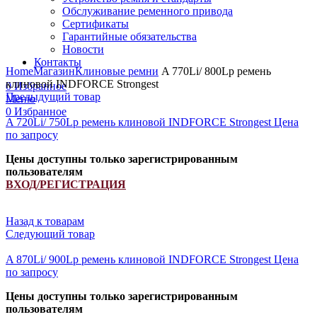
Обслуживание ременного привода
Сертификаты
Гарантийные обязательства
Новости
Увеличить
Контакты
Home
Магазин
Клиновые ремни
A 770Li/ 800Lp ремень
клиновой INDFORCE Strongest
0
Избранное
Предыдущий товар
Меню
0
Избранное
A 720Li/ 750Lp ремень клиновой INDFORCE Strongest
Цена
по запросу
Цены доступны только зарегистрированным
пользователям
ВХОД/РЕГИСТРАЦИЯ
Назад к товарам
Следующий товар
A 870Li/ 900Lp ремень клиновой INDFORCE Strongest
Цена
по запросу
Цены доступны только зарегистрированным
пользователям