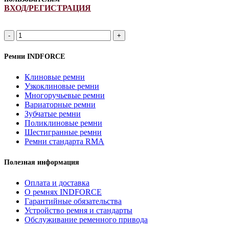
ВХОД/РЕГИСТРАЦИЯ
XPB
2090Li/
2150Lp
Ремни INDFORCE
ремень
зубчатый
Клиновые ремни
INDFORCE
Узкоклиновые ремни
Strongest
Многоручьевые ремни
quantity
Вариаторные ремни
Зубчатые ремни
Поликлиновые ремни
Шестигранные ремни
Ремни стандарта RMA
Полезная информация
Оплата и доставка
О ремнях INDFORCE
Гарантийные обязательства
Устройство ремня и стандарты
Обслуживание ременного привода