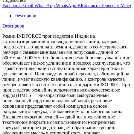
Поделиться
Facebook
Email
WhatsApp
WhatsApp
ВКонтакте
Телеграм
Viber
Description
Description
Ремни INDFORCE производятся в Индии на
автоматизированной производственной линии, которая
позволяет изготавливать ремни идеального геометрического
размера с самыми минимальными допусками, длиной от
600мм до 16000мм. Стабилизация ремней после вулканизации
обеспечивает низкое удлинение в процессе эксплуатации, что
гарантирует высокие эксплуатационные характеристики и
долговечность. Производственный персонал, работающий на
линии, имеет высокую квалификацию, а контроль качества
осуществляется в соответствии со стандартами ISO 9001. При
производстве ремней используются высококачественные
корды (HMLS — низкорастяжимый малоусадочный
полиэфирный корд или кевларовый корд), резиновое
основание представляет собой компаунд на основе
натурального каучука, с добавлением хлопкового волокна.
Внешнее покрытие ремней — двойное прорезиненное
текстильное покрытие с использованием неопреновых
каучуков, которое предотвращает образование трещин,
обеспечивает масло- и теплостойкость, придает