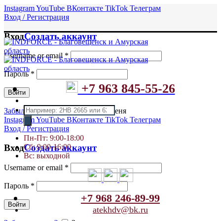
Instagram
YouTube
ВКонтакте
TikTok
Телеграм
Вход / Регистрация
Вход
Создать аккаунт
Username or email
*
Пароль
*
+7 963 845-55-26
Войти
Поиск
Забыли пароль?
Запомнить меня
товаров
Instagram
YouTube
ВКонтакте
TikTok
Телеграм
Вход / Регистрация
Пн-Пт: 9:00-18:00
Сб: 9:00-16:00
Вход
Создать аккаунт
Вс: выходной
Username or email
*
Пароль
*
+7 968 246-89-99
Войти
atekhdv@bk.ru