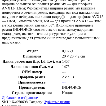
ширина большего основания ремня, мм — для профиля
АVX13- 13мм; Wp-расчетная ширина ремня, мм (ширина
поперечного сечения ремня, находящегося под натяжением,
на уровне нейтральной линии (корда)) — для профиля AVX13
— 11мм, Т-высота ремня, мм — для профиля АVX13 — 9мм;
a-угол клина ремня, равный 38°. Индийские приводные
ремни INDFORCE соответствуют всем международным
стандартам, имеют высокий ресурс эксплуатации и
предназначены для установки на приводах с повышенными
нагрузками.
Weight
0,16 kg
Dimensions
20 × 20 × 2 cm
Длина расчетная (Lp, Ld, Lw), мм
1457
Длина внешняя (La), мм
1475
OEM номер
---
Профиль ремня
AVX13
Применяемость
---
Производитель
INDFORCE
Страна происхождения
Индия
Добавить в избранное
SKU:
X4050698
Category:
Зубчатые ремни