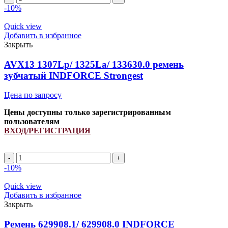
661114.0
-10%
INDFORCE
quantity
Quick view
Добавить в избранное
Закрыть
AVX13 1307Lp/ 1325La/ 133630.0 ремень
зубчатый INDFORCE Strongest
Цена по запросу
Цены доступны только зарегистрированным
пользователям
ВХОД/РЕГИСТРАЦИЯ
AVX13
1307Lp/
-10%
1325La/
133630.0
Quick view
ремень
Добавить в избранное
зубчатый
Закрыть
INDFORCE
Strongest
Ремень 629908.1/ 629908.0 INDFORCE