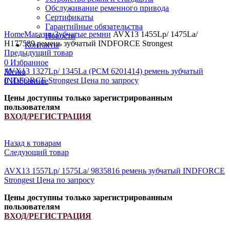
Обслуживание ременного привода
Сертификаты
Увеличить
Гарантийные обязательства
Home
Магазин
Зубчатые ремни
AVX13 1455Lp/ 1475La/
Новости
H177589 ремень зубчатый INDFORCE Strongest
Контакты
Предыдущий товар
0
Избранное
AVX13 1327Lp/ 1345La (PCM 6201414) ремень зубчатый
Меню
INDFORCE Strongest
Цена по запросу
0
Избранное
Цены доступны только зарегистрированным
пользователям
ВХОД/РЕГИСТРАЦИЯ
Назад к товарам
Следующий товар
AVX13 1557Lp/ 1575La/ 9835816 ремень зубчатый INDFORCE
Strongest
Цена по запросу
Цены доступны только зарегистрированным
пользователям
ВХОД/РЕГИСТРАЦИЯ