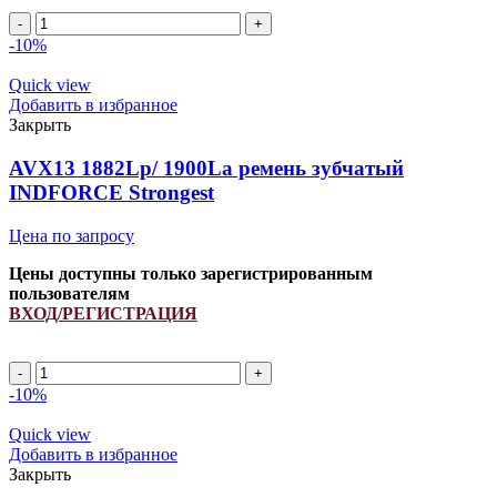
AVX13
1125Lp/
-10%
1143La
ремень
Quick view
зубчатый
Добавить в избранное
INDFORCE
Закрыть
Strongest
quantity
AVX13 1882Lp/ 1900La ремень зубчатый
INDFORCE Strongest
Цена по запросу
Цены доступны только зарегистрированным
пользователям
ВХОД/РЕГИСТРАЦИЯ
AVX13
1882Lp/
-10%
1900La
ремень
Quick view
зубчатый
Добавить в избранное
INDFORCE
Закрыть
Strongest