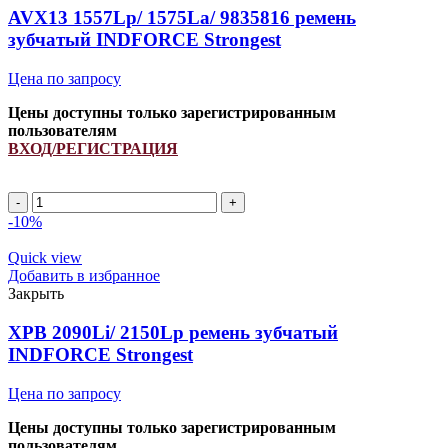
quantity
AVX13 1557Lp/ 1575La/ 9835816 ремень
зубчатый INDFORCE Strongest
Цена по запросу
Цены доступны только зарегистрированным
пользователям
ВХОД/РЕГИСТРАЦИЯ
AVX13
1557Lp/
-10%
1575La/
9835816
Quick view
ремень
Добавить в избранное
зубчатый
Закрыть
INDFORCE
Strongest
XPB 2090Li/ 2150Lp ремень зубчатый
quantity
INDFORCE Strongest
Цена по запросу
Цены доступны только зарегистрированным
пользователям