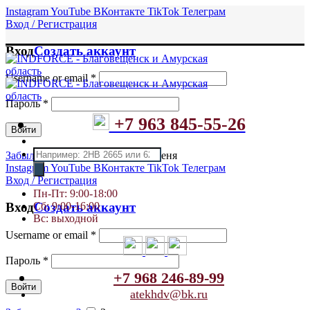
Instagram
YouTube
ВКонтакте
TikTok
Телеграм
Вход / Регистрация
Вход
Создать аккаунт
Username or email
*
Пароль
*
+7 963 845-55-26
Войти
Поиск
Забыли пароль?
Запомнить меня
товаров
Instagram
YouTube
ВКонтакте
TikTok
Телеграм
Вход / Регистрация
Пн-Пт: 9:00-18:00
Сб: 9:00-16:00
Вход
Создать аккаунт
Вс: выходной
Username or email
*
Пароль
*
+7 968 246-89-99
Войти
atekhdv@bk.ru