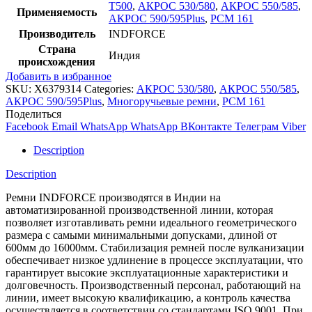
T500
,
АКРОС 530/580
,
АКРОС 550/585
,
Применяемость
АКРОС 590/595Plus
,
РСМ 161
Производитель
INDFORCE
Страна
Индия
происхождения
Добавить в избранное
SKU:
X6379314
Categories:
АКРОС 530/580
,
АКРОС 550/585
,
АКРОС 590/595Plus
,
Многоручьевые ремни
,
РСМ 161
Поделиться
Facebook
Email
WhatsApp
WhatsApp
ВКонтакте
Телеграм
Viber
Description
Description
Ремни INDFORCE производятся в Индии на
автоматизированной производственной линии, которая
позволяет изготавливать ремни идеального геометрического
размера с самыми минимальными допусками, длиной от
600мм до 16000мм. Стабилизация ремней после вулканизации
обеспечивает низкое удлинение в процессе эксплуатации, что
гарантирует высокие эксплуатационные характеристики и
долговечность. Производственный персонал, работающий на
линии, имеет высокую квалификацию, а контроль качества
осуществляется в соответствии со стандартами ISO 9001. При