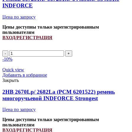
Strongest
INDFORCE
quantity
Цена по запросу
Цены доступны только зарегистрированным
пользователям
ВХОД/РЕГИСТРАЦИЯ
Ремень
667251.1/
-10%
667251.0/
644898.0/
Quick view
554031.0
Добавить в избранное
INDFORCE
Закрыть
quantity
2HB 2670Lp/ 2682La (PCM 6201522) ремень
многоручьевой INDFORCE Strongest
Цена по запросу
Цены доступны только зарегистрированным
пользователям
ВХОД/РЕГИСТРАЦИЯ