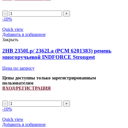
2HB
2670Lp/
-10%
2682La
(PCM
Quick view
6201522)
Добавить в избранное
ремень
Закрыть
многоручьевой
INDFORCE
2HB 2350Lp/ 2362La (PCM 6201383) ремень
Strongest
многоручьевой INDFORCE Strongest
quantity
Цена по запросу
Цены доступны только зарегистрированным
пользователям
ВХОД/РЕГИСТРАЦИЯ
2HB
2350Lp/
-10%
2362La
(PCM
Quick view
6201383)
Добавить в избранное