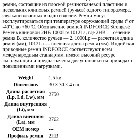
ремни, состоящие из плоской резинотканевой пластины и
нескольких клиновых ремней (ручьев) одного типоразмера,
свулканизованных в одно изделие. Ремни могут
эксплуатироваться при температуре окружающей среды t° от
-40°С до +60°С. Обозначение ремней INDFORCE Strongest:
Ремень клиновой 2HB 1000Lp/ 1012La, где 2HB — сечение
ремня B, количество ручьев — 2, 1000Lp — расчетная длина
ремня (мм), 1012La — внешняя длина ремня (мм). Индийские
приводные ремни INDFORCE соответствуют всем
международным стандартам, имеют высокий ресурс
эксплуатации и предназначены для установки на приводах с
повышенными нагрузками.
Weight
1,5 kg
Dimensions
30 × 30 × 4 cm
Длина расчетная
2750
(Lp, Ld, Lw), мм
Длина внутренняя
-
(Li), мм
Длина внешняя
2762
(La), мм
OEM номер
---
Профиль ремня
2HB