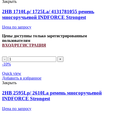
ремень
Закрыть
многоручьевой
INDFORCE
2HB 1710Lp/ 1725La/ 4131781055 ремень
Strongest
многоручьевой INDFORCE Strongest
quantity
Цена по запросу
Цены доступны только зарегистрированным
пользователям
ВХОД/РЕГИСТРАЦИЯ
2HB
1710Lp/
-10%
1725La/
4131781055
Quick view
ремень
Добавить в избранное
многоручьевой
Закрыть
INDFORCE
Strongest
2HB 2595Lp/ 2610La ремень многоручьевой
quantity
INDFORCE Strongest
Цена по запросу