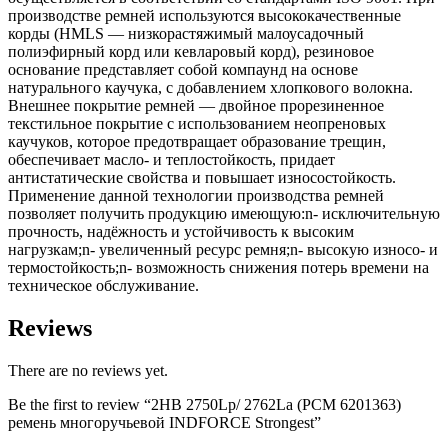
производстве ремней используются высококачественные
корды (HMLS — низкорастяжимый малоусадочный
полиэфирный корд или кевларовый корд), резиновое
основание представляет собой компаунд на основе
натурального каучука, с добавлением хлопкового волокна.
Внешнее покрытие ремней — двойное прорезиненное
текстильное покрытие с использованием неопреновых
каучуков, которое предотвращает образование трещин,
обеспечивает масло- и теплостойкость, придает
антистатические свойства и повышает износостойкость.
Применение данной технологии производства ремней
позволяет получить продукцию имеющую:n- исключительную
прочность, надёжность и устойчивость к высоким
нагрузкам;n- увеличенный ресурс ремня;n- высокую износо- и
термостойкость;n- возможность снижения потерь времени на
техническое обслуживание.
Reviews
There are no reviews yet.
Be the first to review “2HB 2750Lp/ 2762La (PCM 6201363)
ремень многоручьевой INDFORCE Strongest”