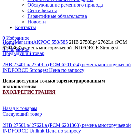
Обслуживание ременного привода
Сертификаты
Гарантийные обязательства
Новости
Контакты
Увеличить
0
Избранное
Home
Магазин
АКРОС 550/585
2HB 2750Lp/ 2762La (PCM
Меню
6201363) ремень многоручьевой INDFORCE Strongest
0
Избранное
Предыдущий товар
2HB 2740Lp/ 2750La (РСМ 6201524) ремень многоручьевой
INDFORCE Strongest
Цена по запросу
Цены доступны только зарегистрированным
пользователям
ВХОД/РЕГИСТРАЦИЯ
Назад к товарам
Следующий товар
2HB 2750Lp/ 2762La (PCM 6201363) ремень многоручьевой
INDFORCE Unlimit
Цена по запросу