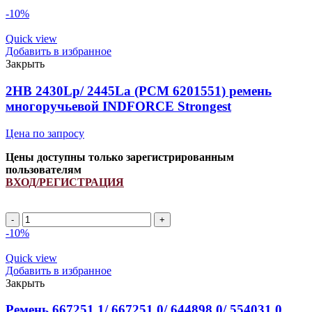
-10%
Quick view
Добавить в избранное
Закрыть
2HB 2430Lp/ 2445La (РСМ 6201551) ремень
многоручьевой INDFORCE Strongest
Цена по запросу
Цены доступны только зарегистрированным
пользователям
ВХОД/РЕГИСТРАЦИЯ
2HB
2430Lp/
-10%
2445La
(РСМ
Quick view
6201551)
Добавить в избранное
ремень
Закрыть
многоручьевой
INDFORCE
Ремень 667251.1/ 667251.0/ 644898.0/ 554031.0