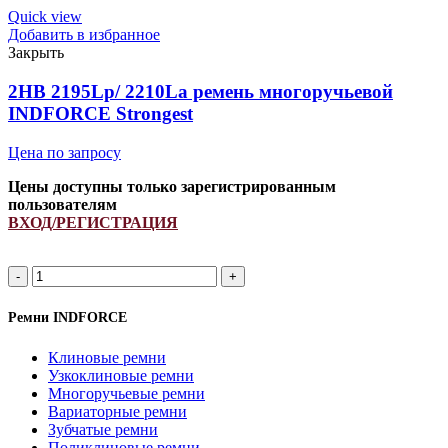
(PCM
Quick view
6201363)
Добавить в избранное
ремень
Закрыть
многоручьевой
INDFORCE
2HB 2195Lp/ 2210La ремень многоручьевой
Unlimit
INDFORCE Strongest
quantity
Цена по запросу
Цены доступны только зарегистрированным
пользователям
ВХОД/РЕГИСТРАЦИЯ
2HB
2195Lp/
2210La
Ремни INDFORCE
ремень
многоручьевой
Клиновые ремни
INDFORCE
Узкоклиновые ремни
Strongest
Многоручьевые ремни
quantity
Вариаторные ремни
Зубчатые ремни
Поликлиновые ремни