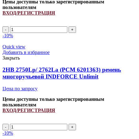
Цены доступны только зарегистрированным
пользователям
ВХОД/РЕГИСТРАЦИЯ
2HB
2595Lp/
-10%
2610La
ремень
Quick view
многоручьевой
Добавить в избранное
INDFORCE
Закрыть
Strongest
quantity
2HB 2750Lp/ 2762La (PCM 6201363) ремень
многоручьевой INDFORCE Unlimit
Цена по запросу
Цены доступны только зарегистрированным
пользователям
ВХОД/РЕГИСТРАЦИЯ
2HB
2750Lp/
-10%
2762La