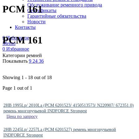
Обслуживание ременного привода
РСМ 161
Сертификаты
Гарантийные обязательства
Новости
Контакты
РСМ 161
0
Избранное
Меню
0
Избранное
Категории ремней
Показывать
9
24
36
Showing 1 - 18 out of 18
Page 1 out of 1
2HB 1995Lp/ 2010La (РСМ 6201523/ 4150513573/ N220907/ 672351.0)
ремень многоручьевой INDFORCE Strongest
Цена по запросу
2HB 2245Lp/ 2257La (PCM 6201527) ремень многоручьевой
INDFORCE Strongest