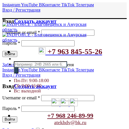
Instagram
YouTube
ВКонтакте
TikTok
Телеграм
Вход / Регистрация
Вход
Создать аккаунт
Username or email
*
Пароль
*
+7 963 845-55-26
Войти
Поиск
Забыли пароль?
Запомнить меня
товаров
Instagram
YouTube
ВКонтакте
TikTok
Телеграм
Вход / Регистрация
Пн-Пт: 9:00-18:00
Сб: 9:00-16:00
Вход
Создать аккаунт
Вс: выходной
Username or email
*
Пароль
*
+7 968 246-89-99
Войти
atekhdv@bk.ru