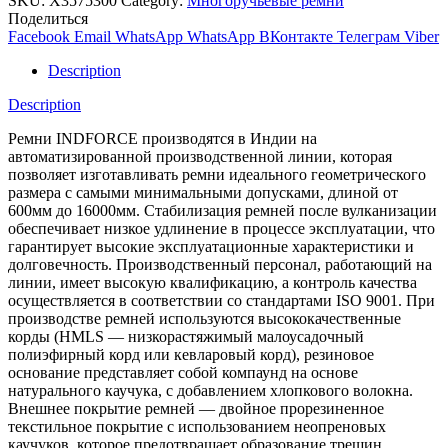
SKU:
X3575300
Category:
Многоручьевые ремни
Поделиться
Facebook
Email
WhatsApp
WhatsApp
ВКонтакте
Телеграм
Viber
Description
Description
Ремни INDFORCE производятся в Индии на
автоматизированной производственной линии, которая
позволяет изготавливать ремни идеального геометрического
размера с самыми минимальными допусками, длиной от
600мм до 16000мм. Стабилизация ремней после вулканизации
обеспечивает низкое удлинение в процессе эксплуатации, что
гарантирует высокие эксплуатационные характеристики и
долговечность. Производственный персонал, работающий на
линии, имеет высокую квалификацию, а контроль качества
осуществляется в соответствии со стандартами ISO 9001. При
производстве ремней используются высококачественные
корды (HMLS — низкорастяжимый малоусадочный
полиэфирный корд или кевларовый корд), резиновое
основание представляет собой компаунд на основе
натурального каучука, с добавлением хлопкового волокна.
Внешнее покрытие ремней — двойное прорезиненное
текстильное покрытие с использованием неопреновых
каучуков, которое предотвращает образование трещин,