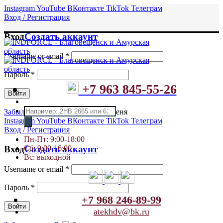
Instagram
YouTube
ВКонтакте
TikTok
Телеграм
Вход / Регистрация
Вход
Создать аккаунт
Username or email
*
Пароль
*
+7 963 845-55-26
Войти
Поиск
Забыли пароль?
Запомнить меня
товаров
Instagram
YouTube
ВКонтакте
TikTok
Телеграм
Вход / Регистрация
Пн-Пт: 9:00-18:00
Сб: 9:00-16:00
Вход
Создать аккаунт
Вс: выходной
Username or email
*
Пароль
*
+7 968 246-89-99
Войти
atekhdv@bk.ru