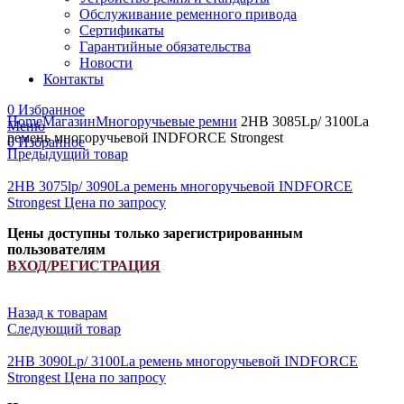
Обслуживание ременного привода
Сертификаты
Гарантийные обязательства
Новости
Контакты
Увеличить
0
Избранное
Home
Магазин
Многоручьевые ремни
2HB 3085Lp/ 3100La
Меню
ремень многоручьевой INDFORCE Strongest
0
Избранное
Предыдущий товар
2HB 3075lp/ 3090La ремень многоручьевой INDFORCE
Strongest
Цена по запросу
Цены доступны только зарегистрированным
пользователям
ВХОД/РЕГИСТРАЦИЯ
Назад к товарам
Следующий товар
2HB 3090Lp/ 3100La ремень многоручьевой INDFORCE
Strongest
Цена по запросу