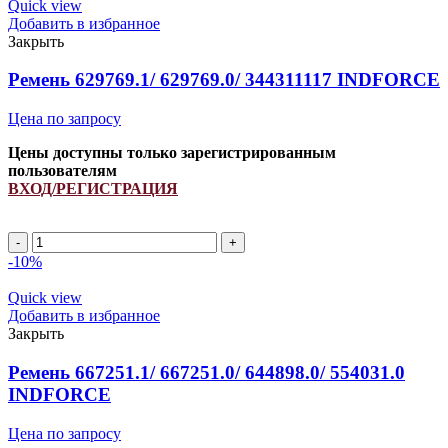
(PCM
Quick view
6201426)
Добавить в избранное
ремень
Закрыть
многоручьевой
INDFORCE
Ремень 629769.1/ 629769.0/ 344311117 INDFORCE
Strongest
quantity
Цена по запросу
Цены доступны только зарегистрированным
пользователям
ВХОД/РЕГИСТРАЦИЯ
Ремень
629769.1/
-10%
629769.0/
344311117
Quick view
INDFORCE
Добавить в избранное
quantity
Закрыть
Ремень 667251.1/ 667251.0/ 644898.0/ 554031.0
INDFORCE
Цена по запросу