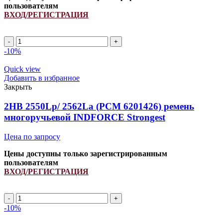
пользователям
ВХОД/РЕГИСТРАЦИЯ
2HB
2160Lp/
-10%
2175La
ремень
Quick view
многоручьевой
Добавить в избранное
INDFORCE
Закрыть
Strongest
quantity
2HB 2550Lp/ 2562La (PCM 6201426) ремень
многоручьевой INDFORCE Strongest
Цена по запросу
Цены доступны только зарегистрированным
пользователям
ВХОД/РЕГИСТРАЦИЯ
2HB
2550Lp/
-10%
2562La