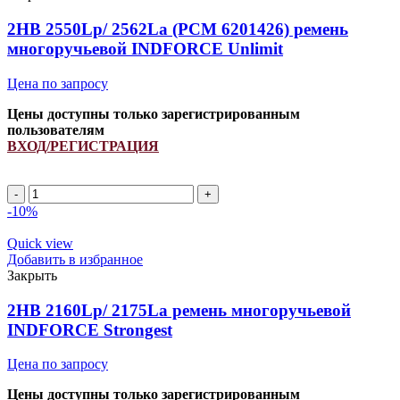
многоручьевой
INDFORCE
2HB 2550Lp/ 2562La (PCM 6201426) ремень
Unlimit
многоручьевой INDFORCE Unlimit
quantity
Цена по запросу
Цены доступны только зарегистрированным
пользователям
ВХОД/РЕГИСТРАЦИЯ
2HB
2550Lp/
-10%
2562La
(PCM
Quick view
6201426)
Добавить в избранное
ремень
Закрыть
многоручьевой
INDFORCE
2HB 2160Lp/ 2175La ремень многоручьевой
Unlimit
INDFORCE Strongest
quantity
Цена по запросу
Цены доступны только зарегистрированным