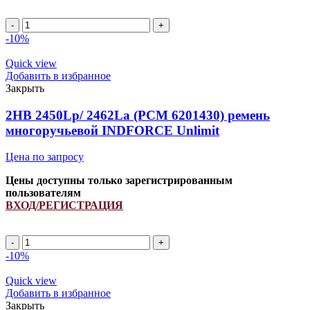
2HB
2670Lp/
-10%
2682La
(PCM
Quick view
6201522)
Добавить в избранное
ремень
Закрыть
многоручьевой
INDFORCE
2HB 2450Lp/ 2462La (PCM 6201430) ремень
Strongest
многоручьевой INDFORCE Unlimit
quantity
Цена по запросу
Цены доступны только зарегистрированным
пользователям
ВХОД/РЕГИСТРАЦИЯ
2HB
2450Lp/
-10%
2462La
(PCM
Quick view
6201430)
Добавить в избранное
ремень
Закрыть