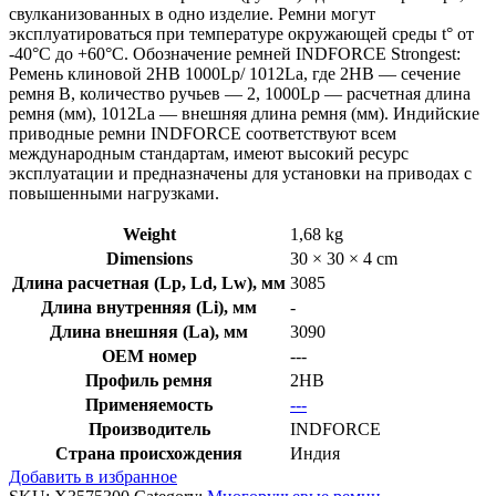
свулканизованных в одно изделие. Ремни могут
эксплуатироваться при температуре окружающей среды t° от
-40°С до +60°С. Обозначение ремней INDFORCE Strongest:
Ремень клиновой 2HB 1000Lp/ 1012La, где 2HB — сечение
ремня B, количество ручьев — 2, 1000Lp — расчетная длина
ремня (мм), 1012La — внешняя длина ремня (мм). Индийские
приводные ремни INDFORCE соответствуют всем
международным стандартам, имеют высокий ресурс
эксплуатации и предназначены для установки на приводах с
повышенными нагрузками.
Weight
1,68 kg
Dimensions
30 × 30 × 4 cm
Длина расчетная (Lp, Ld, Lw), мм
3085
Длина внутренняя (Li), мм
-
Длина внешняя (La), мм
3090
OEM номер
---
Профиль ремня
2HB
Применяемость
---
Производитель
INDFORCE
Страна происхождения
Индия
Добавить в избранное