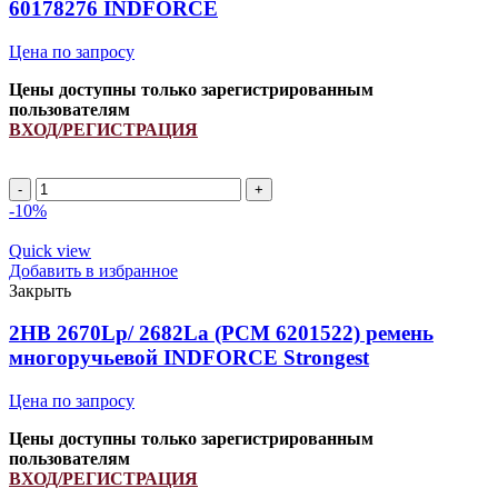
60178276 INDFORCE
Цена по запросу
Цены доступны только зарегистрированным
пользователям
ВХОД/РЕГИСТРАЦИЯ
Ремень
84281470/
-10%
554098.1/
1145667/
Quick view
344311123/
Добавить в избранное
60178276
Закрыть
INDFORCE
quantity
2HB 2670Lp/ 2682La (PCM 6201522) ремень
многоручьевой INDFORCE Strongest
Цена по запросу
Цены доступны только зарегистрированным
пользователям
ВХОД/РЕГИСТРАЦИЯ