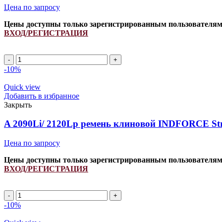
Цена по запросу
Цены доступны только зарегистрированным пользователя
ВХОД/РЕГИСТРАЦИЯ
A
1500Li/
-10%
1530Lp
ремень
Quick view
клиновой
Добавить в избранное
INDFORCE
Закрыть
Strongest
quantity
A 2090Li/ 2120Lp ремень клиновой INDFORCE Str
Цена по запросу
Цены доступны только зарегистрированным пользователя
ВХОД/РЕГИСТРАЦИЯ
A
2090Li/
-10%
2120Lp
ремень