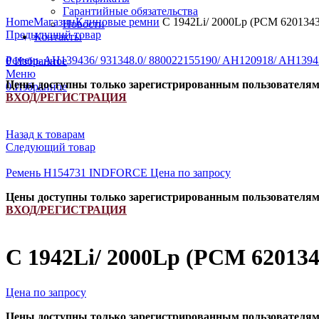
Увеличить
Гарантийные обязательства
Home
Магазин
Клиновые ремни
C 1942Li/ 2000Lp (РСМ 620134
Новости
Предыдущий товар
Контакты
Ремень AH139436/ 931348.0/ 880022155190/ AH120918/ AH13
0
Избранное
Меню
Цены доступны только зарегистрированным пользователя
0
Избранное
ВХОД/РЕГИСТРАЦИЯ
Назад к товарам
Следующий товар
Ремень H154731 INDFORCE
Цена по запросу
Цены доступны только зарегистрированным пользователя
ВХОД/РЕГИСТРАЦИЯ
C 1942Li/ 2000Lp (РСМ 62013
Цена по запросу
Цены доступны только зарегистрированным пользователя