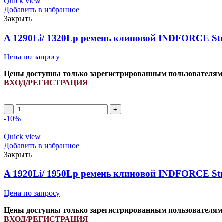
Quick view
клиновой
Добавить в избранное
INDFORCE
Закрыть
Strongest
quantity
A 1290Li/ 1320Lp ремень клиновой INDFORCE Str
Цена по запросу
Цены доступны только зарегистрированным пользователя
ВХОД/РЕГИСТРАЦИЯ
A
1290Li/
-10%
1320Lp
ремень
Quick view
клиновой
Добавить в избранное
INDFORCE
Закрыть
Strongest
quantity
A 1920Li/ 1950Lp ремень клиновой INDFORCE Str
Цена по запросу
Цены доступны только зарегистрированным пользователя
ВХОД/РЕГИСТРАЦИЯ