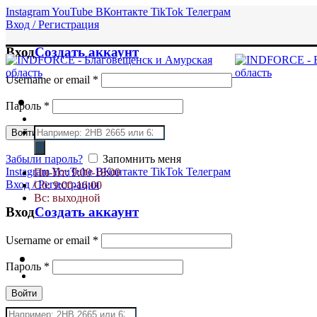
Instagram
YouTube
ВКонтакте
TikTok
Телеграм
Вход / Регистрация
Вход
Создать аккаунт
Username or email
*
Пароль
*
Поиск
Войти
товаров
Забыли пароль?
Запомнить меня
Instagram
YouTube
ВКонтакте
TikTok
Телеграм
Пн-Пт: 9:00-18:00
Вход / Регистрация
Сб: 9:00-16:00
Вс: выходной
Вход
Создать аккаунт
Username or email
*
Пароль
*
Войти
Поиск