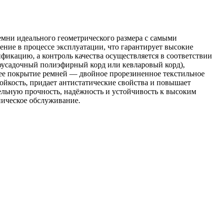
мни идеального геометрического размера с самыми
ние в процессе эксплуатации, что гарантирует высокие
икацию, а контроль качества осуществляется в соответствии
оусадочный полиэфирный корд или кевларовый корд),
нее покрытие ремней — двойное прорезиненное текстильное
ойкость, придает антистатические свойства и повышает
льную прочность, надёжность и устойчивость к высоким
ническое обслуживание.