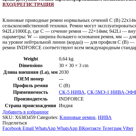
ВХОД/РЕГИСТРАЦИЯ
Клиновые приводные ремни нормальных сечений С (В) 22х14м
сельскохозяйственной техники. Ремни могут эксплуатироватьс
942Li/1000Lp, где C — сечение ремня — 22×14мм; 942Li — вну
параметры: W — ширина большего основания ремня, мм — для 
на уровне нейтральной линии (корда)) — для профиля С (В) —
ремни INDFORCE соответствуют всем международным стандарт
Weight
0,64 kg
Dimensions
30 × 30 × 3 cm
Длина внешняя (La), мм
2030
OEM номер
---
Профиль ремня
C (В)
Применяемость
СК-5 НИВА
,
СК-5МЭ-1 НИВА-ЭФ
Производитель
INDFORCE
Страна происхождения
Индия
Добавить в избранное
SKU:
X6383459
Categories:
Клиновые ремни
,
НИВА
Поделиться
Facebook
Email
WhatsApp
WhatsApp
ВКонтакте
Телеграм
Viber