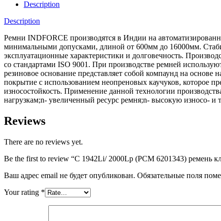
Description
Description
Ремни INDFORCE производятся в Индии на автоматизированной
минимальными допусками, длиной от 600мм до 16000мм. Стабил
эксплуатационные характеристики и долговечность. Производс
со стандартами ISO 9001. При производстве ремней использ
резиновое основание представляет собой компаунд на основе 
покрытие с использованием неопреновых каучуков, которое пре
износостойкость. Применение данной технологии производств
нагрузкам;n- увеличенный ресурс ремня;n- высокую износо- и 
Reviews
There are no reviews yet.
Be the first to review “C 1942Li/ 2000Lp (РСМ 6201343) ремень
Ваш адрес email не будет опубликован.
Обязательные поля пом
Your rating
*