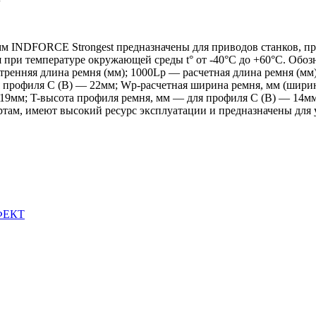
м INDFORCE Strongest предназначены для приводов станков, п
я при температуре окружающей среды t° от -40°С до +60°С. Обо
тренняя длина ремня (мм); 1000Lp — расчетная длина ремня (м
профиля С (В) — 22мм; Wp-расчетная ширина ремня, мм (ширин
 19мм; T-высота профиля ремня, мм — для профиля С (В) — 14мм
ам, имеют высокий ресурс эксплуатации и предназначены для 
ФЕКТ