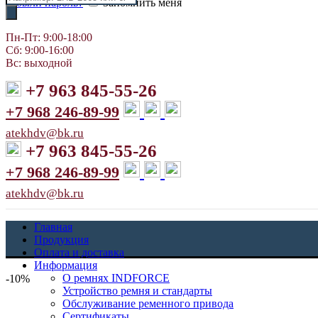
Забыли пароль?
Запомнить меня
товаров
Пн-Пт: 9:00-18:00
Сб: 9:00-16:00
Вс: выходной
+7 963 845-55-26
+7 968 246-89-99
atekhdv@bk.ru
+7 963 845-55-26
+7 968 246-89-99
atekhdv@bk.ru
Главная
Продукция
Оплата и доставка
Информация
О ремнях INDFORCE
-10%
Устройство ремня и стандарты
Обслуживание ременного привода
Сертификаты