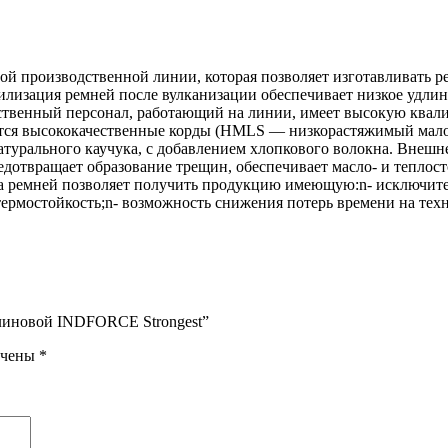
 производственной линии, которая позволяет изготавливать ре
изация ремней после вулканизации обеспечивает низкое удлине
твенный персонал, работающий на линии, имеет высокую квалиф
уются высококачественные корды (HMLS — низкорастяжимый мал
натурального каучука, с добавлением хлопкового волокна. Внеш
дотвращает образование трещин, обеспечивает масло- и теплост
а ремней позволяет получить продукцию имеющую:n- исключите
термостойкость;n- возможность снижения потерь времени на тех
 клиновой INDFORCE Strongest”
ечены
*