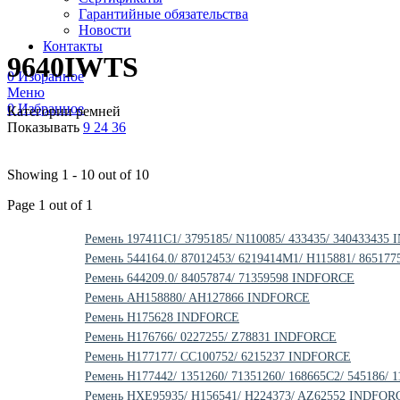
Гарантийные обязательства
Новости
Контакты
9640IWTS
0
Избранное
Меню
0
Избранное
Категории ремней
Показывать
9
24
36
Showing 1 - 10 out of 10
Page 1 out of 1
Ремень 197411C1/ 3795185/ N110085/ 433435/ 34043343
Ремень 544164.0/ 87012453/ 6219414M1/ H115881/ 8651
Ремень 644209.0/ 84057874/ 71359598 INDFORCE
Ремень AH158880/ AH127866 INDFORCE
Ремень H175628 INDFORCE
Ремень H176766/ 0227255/ Z78831 INDFORCE
Ремень H177177/ CC100752/ 6215237 INDFORCE
Ремень H177442/ 1351260/ 71351260/ 168665C2/ 545186/
Ремень HXE95935/ H156541/ H224373/ AZ62552 INDFOR