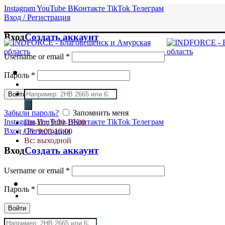
Instagram
YouTube
ВКонтакте
TikTok
Телеграм
Вход / Регистрация
Вход
Создать аккаунт
Username or email
*
Пароль
*
Поиск
Войти
товаров
Забыли пароль?
Запомнить меня
Instagram
YouTube
ВКонтакте
TikTok
Телеграм
Пн-Пт: 9:00-18:00
Вход / Регистрация
Сб: 9:00-16:00
Вс: выходной
Вход
Создать аккаунт
Username or email
*
Пароль
*
Войти
Поиск