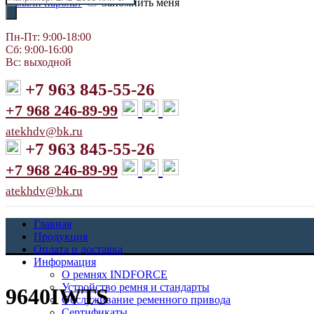
Забыли пароль?
Запомнить меня
товаров
Пн-Пт: 9:00-18:00
Сб: 9:00-16:00
Вс: выходной
+7 963 845-55-26
+7 968 246-89-99
atekhdv@bk.ru
+7 963 845-55-26
+7 968 246-89-99
atekhdv@bk.ru
Главная
Продукция
Оплата и доставка
Информация
О ремнях INDFORCE
Устройство ремня и стандарты
9640IWTS
Обслуживание ременного привода
Сертификаты