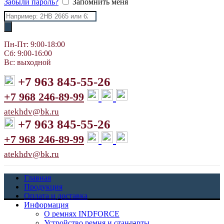
Забыли пароль?
Запомнить меня
Поиск
товаров
Пн-Пт: 9:00-18:00
Сб: 9:00-16:00
Вс: выходной
+7 963 845-55-26
+7 968 246-89-99
atekhdv@bk.ru
+7 963 845-55-26
+7 968 246-89-99
atekhdv@bk.ru
Главная
Продукция
Оплата и доставка
Информация
О ремнях INDFORCE
Устройство ремня и стандарты