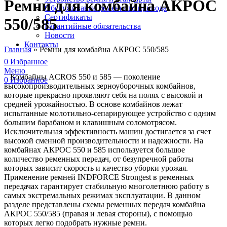
Ремни для комбайна АКРОС
Обслуживание ременного привода
Сертификаты
550/585
Гарантийные обязательства
Новости
Контакты
Главная
»
Ремни для комбайна АКРОС 550/585
0
Избранное
Меню
Комбайны ACROS 550 и 585 — поколение
0
Избранное
высокопроизводительных зерноуборочных комбайнов,
которые прекрасно проявляют себя на полях с высокой и
средней урожайностью. В основе комбайнов лежат
испытанные молотильно-сепарирующее устройство с одним
большим барабаном и клавишным соломотрясом.
Исключительная эффективность машин достигается за счет
высокой сменной производительности и надежности. На
комбайнах АКРОС 550 и 585 используется большое
количество ременных передач, от безупречной работы
которых зависит скорость и качество уборки урожая.
Применение ремней INDFORCE Strongest в ременных
передачах гарантирует стабильную многолетнюю работу в
самых экстремальных режимах эксплуатации. В данном
разделе представлены схемы ременных передач комбайна
АКРОС 550/585 (правая и левая стороны), с помощью
которых легко подобрать нужные ремни.