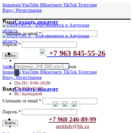
Instagram
YouTube
ВКонтакте
TikTok
Телеграм
Вход / Регистрация
Вход
Создать аккаунт
Username or email
*
Пароль
*
+7 963 845-55-26
Войти
Поиск
Забыли пароль?
Запомнить меня
товаров
Instagram
YouTube
ВКонтакте
TikTok
Телеграм
Вход / Регистрация
Пн-Пт: 9:00-18:00
Сб: 9:00-16:00
Вход
Создать аккаунт
Вс: выходной
Username or email
*
Пароль
*
+7 968 246-89-99
Войти
atekhdv@bk.ru