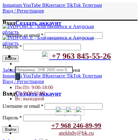
Instagram
YouTube
ВКонтакте
TikTok
Телеграм
Вход / Регистрация
Вход
Создать аккаунт
Username or email
*
Пароль
*
+7 963 845-55-26
Войти
Поиск
Забыли пароль?
Запомнить меня
товаров
Instagram
YouTube
ВКонтакте
TikTok
Телеграм
Вход / Регистрация
Пн-Пт: 9:00-18:00
Сб: 9:00-16:00
Вход
Создать аккаунт
Вс: выходной
Username or email
*
Пароль
*
+7 968 246-89-99
Войти
atekhdv@bk.ru