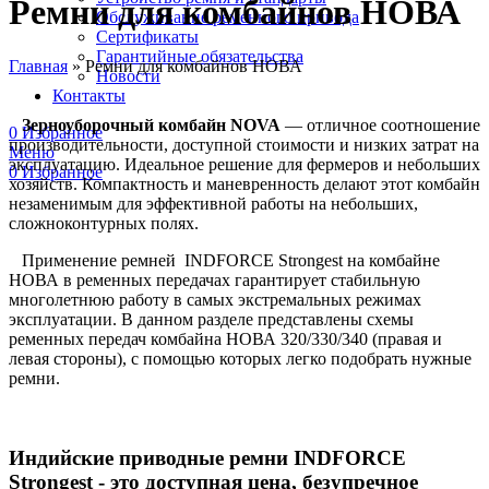
Ремни для комбайнов НОВА
Обслуживание ременного привода
Сертификаты
Гарантийные обязательства
Главная
»
Ремни для комбайнов НОВА
Новости
Контакты
Зерноуборочный комбайн NOVA
— отличное соотношение
0
Избранное
производительности, доступной стоимости и низких затрат на
Меню
эксплуатацию. Идеальное решение для фермеров и небольших
0
Избранное
хозяйств. Компактность и маневренность делают этот комбайн
незаменимым для эффективной работы на небольших,
сложноконтурных полях.
Применение ремней INDFORCE Strongest на комбайне
НОВА в ременных передачах гарантирует стабильную
многолетнюю работу в самых экстремальных режимах
эксплуатации. В данном разделе представлены схемы
ременных передач комбайна НОВА 320/330/340 (правая и
левая стороны), с помощью которых легко подобрать нужные
ремни.
Индийские приводные ремни INDFORCE
Strongest - это доступная цена, безупречное