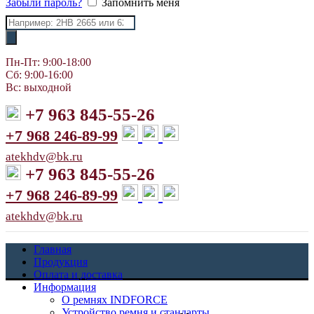
Забыли пароль?
Запомнить меня
Поиск
товаров
Пн-Пт: 9:00-18:00
Сб: 9:00-16:00
Вс: выходной
+7 963 845-55-26
+7 968 246-89-99
atekhdv@bk.ru
+7 963 845-55-26
+7 968 246-89-99
atekhdv@bk.ru
Главная
Продукция
Оплата и доставка
Информация
О ремнях INDFORCE
Устройство ремня и стандарты