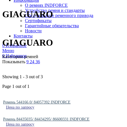
Информация
О ремнях INDFORCE
Устройство ремня и стандарты
GIAGUARO
Обслуживание ременного привода
Сертификаты
Гарантийные обязательства
Новости
Контакты
GIAGUARO
0
Избранное
Меню
0
Избранное
Категории ремней
Показывать
9
24
36
Showing 1 - 3 out of 3
Page 1 out of 1
Ремень 544166.0/ 84057392 INDFORCE
Цена по запросу
Ремень 84435035/ 84434295/ 86600331 INDFORCE
Цена по запросу