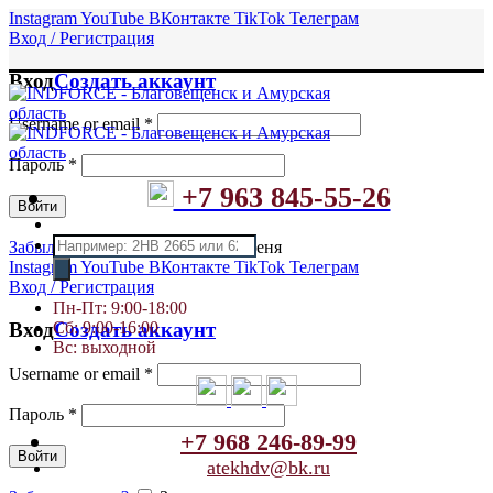
Instagram
YouTube
ВКонтакте
TikTok
Телеграм
Вход / Регистрация
Вход
Создать аккаунт
Username or email
*
Пароль
*
+7 963 845-55-26
Войти
Поиск
Забыли пароль?
Запомнить меня
товаров
Instagram
YouTube
ВКонтакте
TikTok
Телеграм
Вход / Регистрация
Пн-Пт: 9:00-18:00
Сб: 9:00-16:00
Вход
Создать аккаунт
Вс: выходной
Username or email
*
Пароль
*
+7 968 246-89-99
Войти
atekhdv@bk.ru