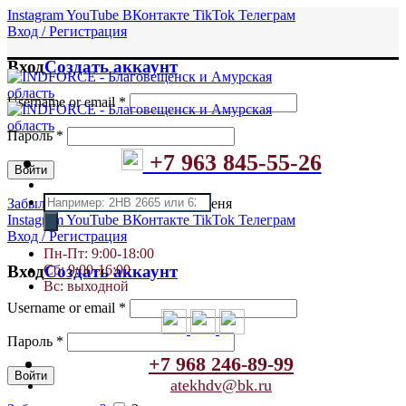
Instagram
YouTube
ВКонтакте
TikTok
Телеграм
Вход / Регистрация
Вход
Создать аккаунт
Username or email
*
Пароль
*
+7 963 845-55-26
Войти
Поиск
Забыли пароль?
Запомнить меня
товаров
Instagram
YouTube
ВКонтакте
TikTok
Телеграм
Вход / Регистрация
Пн-Пт: 9:00-18:00
Сб: 9:00-16:00
Вход
Создать аккаунт
Вс: выходной
Username or email
*
Пароль
*
+7 968 246-89-99
Войти
atekhdv@bk.ru