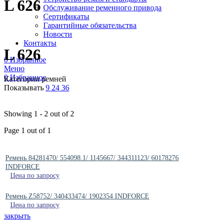
L 626
Обслуживание ременного привода
Сертификаты
Гарантийные обязательства
Новости
Контакты
L 626
0
Избранное
Меню
0
Избранное
Категории ремней
Показывать
9
24
36
Showing 1 - 2 out of 2
Page 1 out of 1
Ремень 84281470/ 554098.1/ 1145667/ 344311123/ 60178276
INDFORCE
Цена по запросу
Ремень Z58752/ 340433474/ 1902354 INDFORCE
Цена по запросу
закрыть