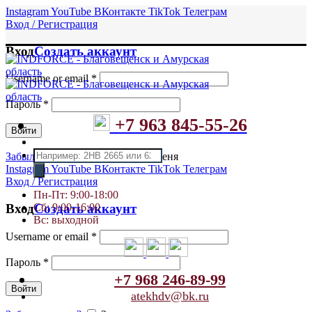
Instagram
YouTube
ВКонтакте
TikTok
Телеграм
Вход / Регистрация
Вход
Создать аккаунт
Username or email
*
Пароль
*
+7 963 845-55-26
Войти
Поиск
Забыли пароль?
Запомнить меня
товаров
Instagram
YouTube
ВКонтакте
TikTok
Телеграм
Вход / Регистрация
Пн-Пт: 9:00-18:00
Сб: 9:00-16:00
Вход
Создать аккаунт
Вс: выходной
Username or email
*
Пароль
*
+7 968 246-89-99
Войти
atekhdv@bk.ru