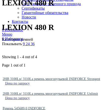
LEXION 480 R
Обслуживание ременного привода
Сертификаты
Гарантийные обязательства
Новости
Контакты
LEXION 480 R
0
Избранное
Меню
0
Избранное
Категории ремней
Показывать
9
24
36
Showing 1 - 4 out of 4
Page 1 out of 1
2HB 3100Lp/ 3110La ремень многоручьевой INDFORCE Strongest
Цена по запросу
2HB 3100Lp/ 3110La ремень многоручьевой INDFORCE Unlimit
Цена по запросу
Ремень 545689.0 INDFORCE