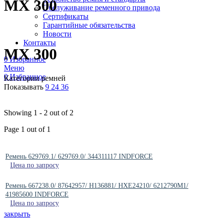
MX 300
Обслуживание ременного привода
Сертификаты
Гарантийные обязательства
Новости
Контакты
MX 300
0
Избранное
Меню
0
Избранное
Категории ремней
Показывать
9
24
36
Showing 1 - 2 out of 2
Page 1 out of 1
Ремень 629769.1/ 629769.0/ 344311117 INDFORCE
Цена по запросу
Ремень 667238.0/ 87642957/ H136881/ HXE24210/ 6212790M1/
41985600 INDFORCE
Цена по запросу
закрыть