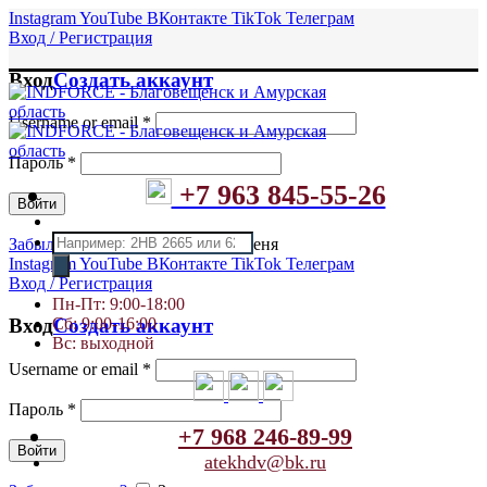
Instagram
YouTube
ВКонтакте
TikTok
Телеграм
Вход / Регистрация
Вход
Создать аккаунт
Username or email
*
Пароль
*
+7 963 845-55-26
Войти
Поиск
Забыли пароль?
Запомнить меня
товаров
Instagram
YouTube
ВКонтакте
TikTok
Телеграм
Вход / Регистрация
Пн-Пт: 9:00-18:00
Сб: 9:00-16:00
Вход
Создать аккаунт
Вс: выходной
Username or email
*
Пароль
*
+7 968 246-89-99
Войти
atekhdv@bk.ru