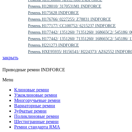
Ремень H128010/ 3170531M1 INDFORCE
Ремень H175628 INDFORCE
Ремень H176766/ 0227255/ Z78831 INDFORCE
Ремень H177177/ CC100752/ 6215237 INDFORCE
Ремень H177442/ 1351260/ 71351260/ 168665C2/ 545186/
Ремень H177442/ 1351260/ 71351260/ 168665C2/ 545186/
Ремень H221273 INDFORCE
Ремень HXE95935/ H156541/ H224373/ AZ62552 INDFOR
закрыть
Приводные ремни INDFORCE
Menu
Клиновые ремни
Узкоклиновые ремни
Многоручьевые ремни
Вариаторные ремни
Зубчатые ремни
Поликлиновые ремни
Шестигранные ремни
Ремни стандарта RMA