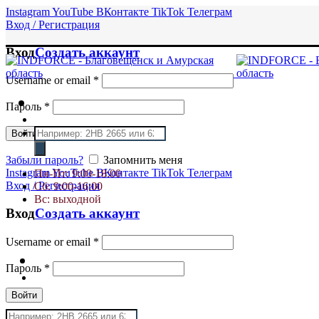
Instagram
YouTube
ВКонтакте
TikTok
Телеграм
Вход / Регистрация
Вход
Создать аккаунт
Username or email
*
Пароль
*
Поиск
Войти
товаров
Забыли пароль?
Запомнить меня
Instagram
YouTube
ВКонтакте
TikTok
Телеграм
Пн-Пт: 9:00-18:00
Вход / Регистрация
Сб: 9:00-16:00
Вс: выходной
Вход
Создать аккаунт
Username or email
*
Пароль
*
Войти
Поиск