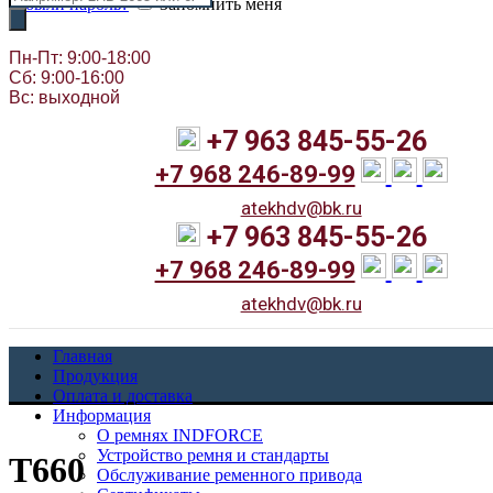
Забыли пароль?
Запомнить меня
товаров
Пн-Пт: 9:00-18:00
Сб: 9:00-16:00
Вс: выходной
+7 963 845-55-26
+7 968 246-89-99
atekhdv@bk.ru
+7 963 845-55-26
+7 968 246-89-99
atekhdv@bk.ru
Главная
Продукция
Оплата и доставка
Информация
О ремнях INDFORCE
Устройство ремня и стандарты
T660
Обслуживание ременного привода