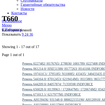
Сертификаты
Гарантийные обязательства
Новости
Контакты
T660
0
Избранное
Меню
0
Избранное
Категории ремней
Показывать
9
24
36
Showing 1 - 17 out of 17
Page 1 out of 1
Ремень 0227482/ H176765/ Z78830/ 1001789/ 0227408 I
Ремень 061214.0/ HXE51300/ H177263/ H141166 INDFOR
Ремень 197411C1/ 3795185/ N110085/ 433435/ 34043343
Ремень 544164.0/ 87012453/ 6219414M1/ H115881/ 8651
Ремень 644209.0/ 84057874/ 71359598 INDFORCE
Ремень 656028.0/ H139963 / 1720647M1/ 1720674M2/ 83
Ремень 671013.1/ 6217977M1 INDFORCE
Ремень AH139436/ 931348.0/ 880022155190/ AH120918/
Ремень AH158880/ AH127866 INDFORCE