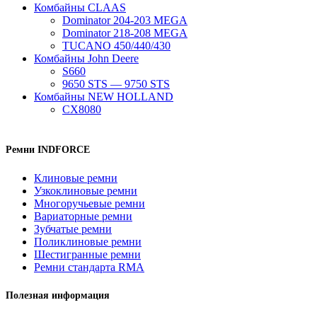
Комбайны CLAAS
Dominator 204-203 MEGA
Dominator 218-208 MEGA
TUCANO 450/440/430
Комбайны John Deere
S660
9650 STS — 9750 STS
Комбайны NEW HOLLAND
CX8080
Ремни INDFORCE
Клиновые ремни
Узкоклиновые ремни
Многоручьевые ремни
Вариаторные ремни
Зубчатые ремни
Поликлиновые ремни
Шестигранные ремни
Ремни стандарта RMA
Полезная информация