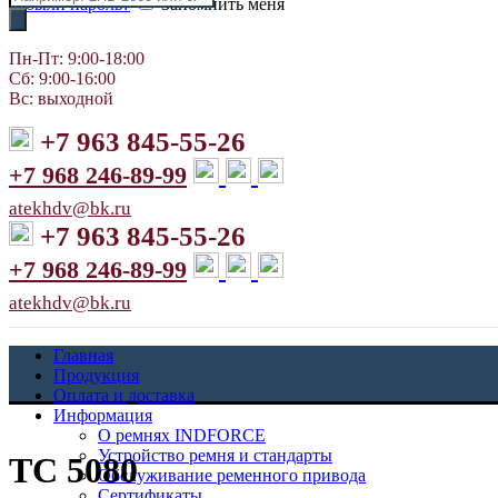
Забыли пароль?
Запомнить меня
товаров
Пн-Пт: 9:00-18:00
Сб: 9:00-16:00
Вс: выходной
+7 963 845-55-26
+7 968 246-89-99
atekhdv@bk.ru
+7 963 845-55-26
+7 968 246-89-99
atekhdv@bk.ru
Главная
Продукция
Оплата и доставка
Информация
О ремнях INDFORCE
Устройство ремня и стандарты
TC 5080
Обслуживание ременного привода
Сертификаты