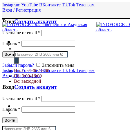
Instagram
YouTube
ВКонтакте
TikTok
Телеграм
Вход / Регистрация
Вход
Создать аккаунт
Username or email
*
Пароль
*
Поиск
Войти
товаров
Забыли пароль?
Запомнить меня
Instagram
YouTube
ВКонтакте
TikTok
Телеграм
Пн-Пт: 9:00-18:00
Вход / Регистрация
Сб: 9:00-16:00
Вс: выходной
Вход
Создать аккаунт
Username or email
*
Пароль
*
Войти
Поиск