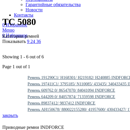
Гарантийные обязательства
Новости
Контакты
TC 5080
0
Избранное
Меню
0
Избранное
Категории ремней
Показывать
9
24
36
Showing 1 - 6 out of 6
Page 1 out of 1
Ремень 191290C1/ H168301/ H219182/ H240885 INDFORC
Ремень 197411C1/ 3795185/ N110085/ 433435/ 34043343
Ремень 609762.0/ 86547070/ 84041094 INDFORCE
Ремень 644209.0/ 84057874/ 71359598 INDFORCE
Ремень 89837412/ 9837412 INDFORCE
Ремень AH150678/ 880022155280/ 41957600/ 430433427
закрыть
Приводные ремни INDFORCE