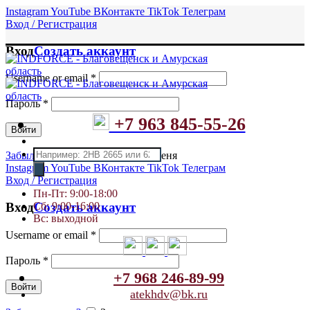
Instagram
YouTube
ВКонтакте
TikTok
Телеграм
Вход / Регистрация
Вход
Создать аккаунт
Username or email
*
Пароль
*
+7 963 845-55-26
Войти
Поиск
Забыли пароль?
Запомнить меня
товаров
Instagram
YouTube
ВКонтакте
TikTok
Телеграм
Вход / Регистрация
Пн-Пт: 9:00-18:00
Сб: 9:00-16:00
Вход
Создать аккаунт
Вс: выходной
Username or email
*
Пароль
*
+7 968 246-89-99
Войти
atekhdv@bk.ru