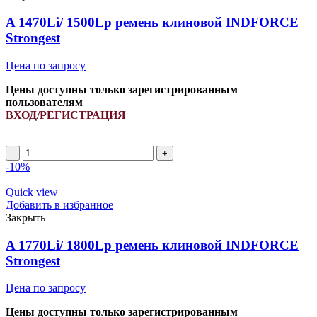
Strongest
quantity
A 1470Li/ 1500Lp ремень клиновой INDFORCE
Strongest
Цена по запросу
Цены доступны только зарегистрированным
пользователям
ВХОД/РЕГИСТРАЦИЯ
A
1470Li/
-10%
1500Lp
ремень
Quick view
клиновой
Добавить в избранное
INDFORCE
Закрыть
Strongest
quantity
A 1770Li/ 1800Lp ремень клиновой INDFORCE
Strongest
Цена по запросу
Цены доступны только зарегистрированным