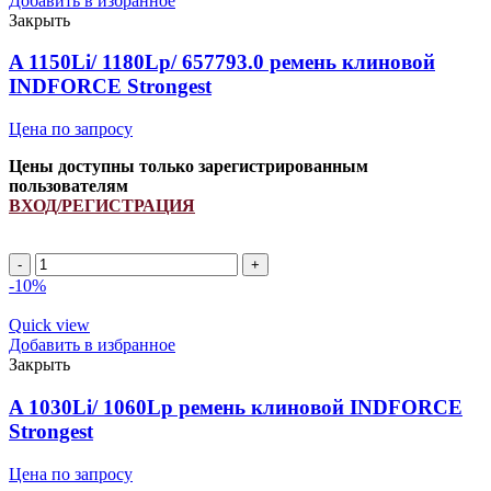
Добавить в избранное
Закрыть
A 1150Li/ 1180Lp/ 657793.0 ремень клиновой
INDFORCE Strongest
Цена по запросу
Цены доступны только зарегистрированным
пользователям
ВХОД/РЕГИСТРАЦИЯ
A
1150Li/
-10%
1180Lp/
657793.0
Quick view
ремень
Добавить в избранное
клиновой
Закрыть
INDFORCE
Strongest
A 1030Li/ 1060Lp ремень клиновой INDFORCE
quantity
Strongest
Цена по запросу