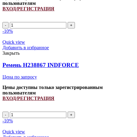
пользователям
ВХОД/РЕГИСТРАЦИЯ
A
1770Li/
-10%
1800Lp
ремень
Quick view
клиновой
Добавить в избранное
INDFORCE
Закрыть
Strongest
quantity
Ремень H238867 INDFORCE
Цена по запросу
Цены доступны только зарегистрированным
пользователям
ВХОД/РЕГИСТРАЦИЯ
Ремень
H238867
-10%
INDFORCE
quantity
Quick view