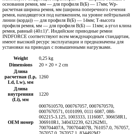
основания ремня, мм — для профиля B(Б) — 17мм; Wp-
расчетная ширина ремня, мм (ширина поперечного сечения
ремня, находящегося под натяжением, на уровне нейтральной
линии (корда)) — для профиля B(Б) — 14мм; Т-высота
профиля ремня, мм — для профиля B(Б) — 11мм; a-угол клина
ремня, равный (40±1)°. Индийские приводные ремни
INDFORCE соответствуют всем международным стандартам,
имеют высокий ресурс эксплуатации и предназначены для
установки на приводах с повышенными нагрузками.
Weight
0,25 kg
Dimensions
20 × 20 × 2 cm
Длина
расчетная (Lp,
1260
Ld, Lw), мм
Длина
внутренняя
1220
(Li), мм
0007610570, 000767057, 0007670570,
0007670571, 0101099, 0111 6087, 088-
002215-3.125, 1003333, 1116087, 306658R1,
OEM номер
306910R1, 340432239, 621262M1,
700704407A, 700704407B, 761057.0, 767057,
767057.0, 767057.1, 834492M2,