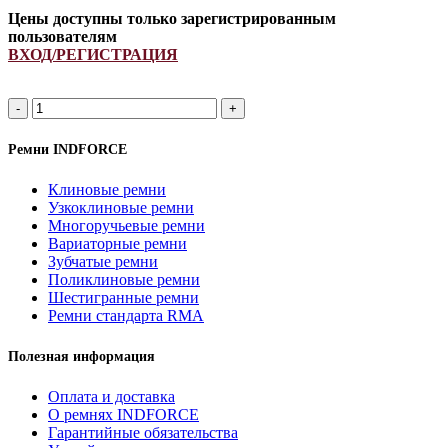
Цены доступны только зарегистрированным
пользователям
ВХОД/РЕГИСТРАЦИЯ
A
1030Li/
1060Lp
Ремни INDFORCE
ремень
клиновой
Клиновые ремни
INDFORCE
Узкоклиновые ремни
Strongest
Многоручьевые ремни
quantity
Вариаторные ремни
Зубчатые ремни
Поликлиновые ремни
Шестигранные ремни
Ремни стандарта RMA
Полезная информация
Оплата и доставка
О ремнях INDFORCE
Гарантийные обязательства