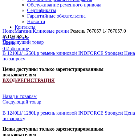
Обслуживание ременного привода
Сертификаты
Гарантийные обязательства
Новости
Увеличить
Контакты
Home
Магазин
Клиновые ремни
Ремень 767057.1/ 767057.0
INDFORCE
0
Избранное
Предыдущий товар
Меню
0
Избранное
B 1210Li/ 1250Lp ремень клиновой INDFORCE Strongest
Цена
по запросу
Цены доступны только зарегистрированным
пользователям
ВХОД/РЕГИСТРАЦИЯ
Назад к товарам
Следующий товар
B 1240Li/ 1280Lp ремень клиновой INDFORCE Strongest
Цена
по запросу
Цены доступны только зарегистрированным
пользователям