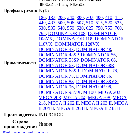
880022153125, R82602
Профиль ремня
B (Б)
186
,
187
,
206
,
240
,
300
,
307
,
400
,
410
,
415
,
440
,
487
,
500
,
506
,
507
,
510
,
515
,
520
,
525
,
530
,
535
,
540
,
550
,
620
,
625
,
750
,
755
,
760
,
765
,
DOMINATOR 108
,
DOMINATOR
108VX
,
DOMINATOR 118
,
DOMINATOR
118VX
,
DOMINATOR 128VX
,
DOMINATOR 38
,
DOMINATOR 48
,
DOMINATOR 48SP
,
DOMINATOR 56
,
DOMINATOR 58SP
,
DOMINATOR 66
,
Применяемость
DOMINATOR 68
,
DOMINATOR 68R
,
DOMINATOR 68SR
,
DOMINATOR 76
,
DOMINATOR 78
,
DOMINATOR 86
,
DOMINATOR 88
,
DOMINATOR 88VX
,
DOMINATOR 96
,
DOMINATOR 98
,
DOMINATOR 98VX
,
M 100
,
MEGA 202
,
MEGA 203
,
MEGA 204
,
MEGA 208
,
MEGA
218
,
MEGA II 202 II
,
MEGA II 203 II
,
MEGA
II 204 II
,
MEGA II 208 II
,
MEGA II 218 II
Производитель
INDFORCE
Страна
Индия
происхождения
Добавить в избранное