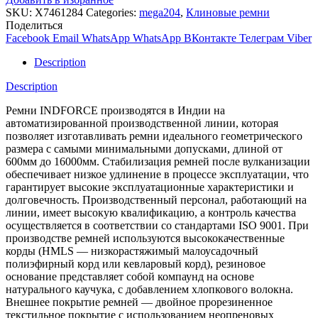
SKU:
X7461284
Categories:
mega204
,
Клиновые ремни
Поделиться
Facebook
Email
WhatsApp
WhatsApp
ВКонтакте
Телеграм
Viber
Description
Description
Ремни INDFORCE производятся в Индии на
автоматизированной производственной линии, которая
позволяет изготавливать ремни идеального геометрического
размера с самыми минимальными допусками, длиной от
600мм до 16000мм. Стабилизация ремней после вулканизации
обеспечивает низкое удлинение в процессе эксплуатации, что
гарантирует высокие эксплуатационные характеристики и
долговечность. Производственный персонал, работающий на
линии, имеет высокую квалификацию, а контроль качества
осуществляется в соответствии со стандартами ISO 9001. При
производстве ремней используются высококачественные
корды (HMLS — низкорастяжимый малоусадочный
полиэфирный корд или кевларовый корд), резиновое
основание представляет собой компаунд на основе
натурального каучука, с добавлением хлопкового волокна.
Внешнее покрытие ремней — двойное прорезиненное
текстильное покрытие с использованием неопреновых