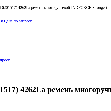
 6201517) 4262La ремень многоручьевой INDFORCE Strongest
est
Цена по запросу
м
апросу
м
1517) 4262La ремень многору
м