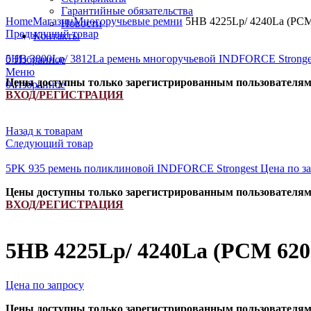
Увеличить
Гарантийные обязательства
Home
Магазин
Многоручьевые ремни
5HB 4225Lp/ 4240La (РСМ
Новости
Предыдущий товар
Контакты
5HB 3800Lp/ 3812La ремень многоручьевой INDFORCE Strong
0
Избранное
Меню
Цены доступны только зарегистрированным пользователя
0
Избранное
ВХОД/РЕГИСТРАЦИЯ
Назад к товарам
Следующий товар
5PK 935 ремень поликлиновой INDFORCE Strongest
Цена по з
Цены доступны только зарегистрированным пользователя
ВХОД/РЕГИСТРАЦИЯ
5HB 4225Lp/ 4240La (РСМ 620
Цена по запросу
Цены доступны только зарегистрированным пользователя