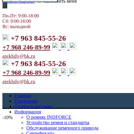
Забыли пароль?
Запомнить меня
товаров
Пн-Пт: 9:00-18:00
Сб: 9:00-16:00
Вс: выходной
+7 963 845-55-26
+7 968 246-89-99
atekhdv@bk.ru
+7 963 845-55-26
+7 968 246-89-99
atekhdv@bk.ru
Главная
Продукция
Оплата и доставка
Информация
О ремнях INDFORCE
-10%
Устройство ремня и стандарты
Обслуживание ременного привода
Сертификаты