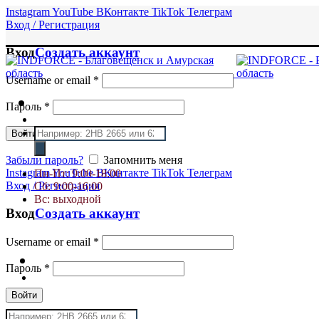
Instagram
YouTube
ВКонтакте
TikTok
Телеграм
Вход / Регистрация
Вход
Создать аккаунт
Username or email
*
Пароль
*
Поиск
Войти
товаров
Забыли пароль?
Запомнить меня
Instagram
YouTube
ВКонтакте
TikTok
Телеграм
Пн-Пт: 9:00-18:00
Вход / Регистрация
Сб: 9:00-16:00
Вс: выходной
Вход
Создать аккаунт
Username or email
*
Пароль
*
Войти
Поиск