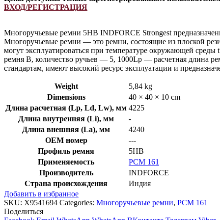
ВХОД/РЕГИСТРАЦИЯ
Многоручьевые ремни 5HB INDFORCE Strongest предназначены 
Многоручьевые ремни — это ремни, состоящие из плоской рези
могут эксплуатироваться при температуре окружающей среды t
ремня B, количество ручьев — 5, 1000Lp — расчетная длина 
стандартам, имеют высокий ресурс эксплуатации и предназна
Weight
5,84 kg
Dimensions
40 × 40 × 10 cm
Длина расчетная (Lp, Ld, Lw), мм
4225
Длина внутренняя (Li), мм
-
Длина внешняя (La), мм
4240
OEM номер
---
Профиль ремня
5HB
Применяемость
РСМ 161
Производитель
INDFORCE
Страна происхождения
Индия
Добавить в избранное
SKU:
X9541694
Categories:
Многоручьевые ремни
,
РСМ 161
Поделиться