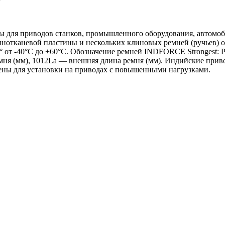
для приводов станков, промышленного оборудования, автомоби
нотканевой пластины и нескольких клиновых ремней (ручьев) о
° от -40°С до +60°С. Обозначение ремней INDFORCE Strongest:
ремня (мм), 1012La — внешняя длина ремня (мм). Индийские п
чены для установки на приводах с повышенными нагрузками.