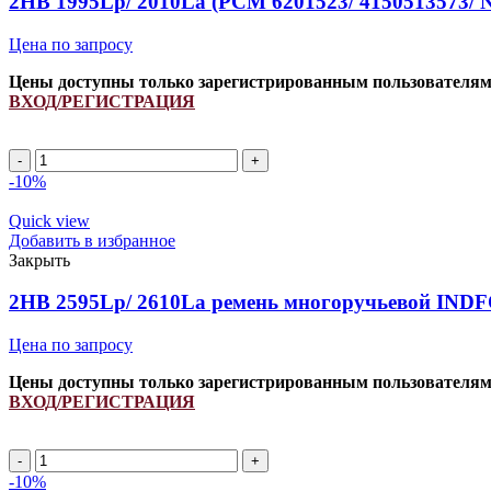
2HB 1995Lp/ 2010La (РСМ 6201523/ 4150513573/ 
Цена по запросу
Цены доступны только зарегистрированным пользователя
ВХОД/РЕГИСТРАЦИЯ
2HB
1995Lp/
-10%
2010La
(РСМ
Quick view
6201523/
Добавить в избранное
4150513573/
Закрыть
N220907/
672351.0)
2HB 2595Lp/ 2610La ремень многоручьевой INDF
ремень
многоручьевой
Цена по запросу
INDFORCE
Strongest
Цены доступны только зарегистрированным пользователя
quantity
ВХОД/РЕГИСТРАЦИЯ
2HB
2595Lp/
-10%