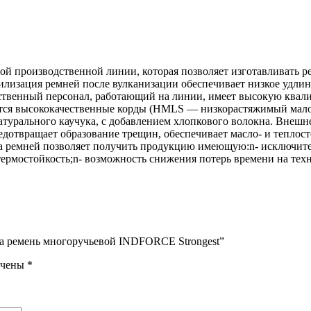
 производственной линии, которая позволяет изготавливать ре
изация ремней после вулканизации обеспечивает низкое удлине
твенный персонал, работающий на линии, имеет высокую квалиф
уются высококачественные корды (HMLS — низкорастяжимый мал
натурального каучука, с добавлением хлопкового волокна. Внеш
дотвращает образование трещин, обеспечивает масло- и теплост
а ремней позволяет получить продукцию имеющую:n- исключите
термостойкость;n- возможность снижения потерь времени на тех
62La ремень многоручьевой INDFORCE Strongest”
ечены
*