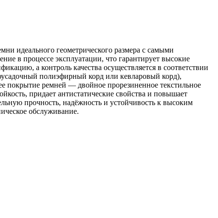
мни идеального геометрического размера с самыми
ние в процессе эксплуатации, что гарантирует высокие
икацию, а контроль качества осуществляется в соответствии
оусадочный полиэфирный корд или кевларовый корд),
нее покрытие ремней — двойное прорезиненное текстильное
ойкость, придает антистатические свойства и повышает
льную прочность, надёжность и устойчивость к высоким
ническое обслуживание.