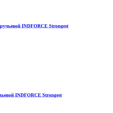
оручьевой INDFORCE Strongest
м
учьевой INDFORCE Strongest