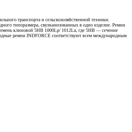
льного транспорта и сельскохозяйственной техники.
дного типоразмера, свулканизованных в одно изделие. Ремни
 Ремень клиновой 5HB 1000Lp/ 1012La, где 5HB — сечение
риводные ремни INDFORCE соответствуют всем международным