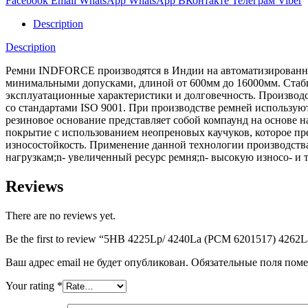
Facebook
Email
WhatsApp
WhatsApp
ВКонтакте
Телеграм
Viber
Description
Description
Ремни INDFORCE производятся в Индии на автоматизированной
минимальными допусками, длиной от 600мм до 16000мм. Стабил
эксплуатационные характеристики и долговечность. Производс
со стандартами ISO 9001. При производстве ремней использ
резиновое основание представляет собой компаунд на основе 
покрытие с использованием неопреновых каучуков, которое пре
износостойкость. Применение данной технологии производств
нагрузкам;n- увеличенный ресурс ремня;n- высокую износо- и 
Reviews
There are no reviews yet.
Be the first to review “5HB 4225Lp/ 4240La (РСМ 6201517) 42
Ваш адрес email не будет опубликован.
Обязательные поля пом
Your rating
*