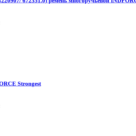
N220907/ 672351.0) ремень многоручьевой INDFORC
м
ORCE Strongest
м