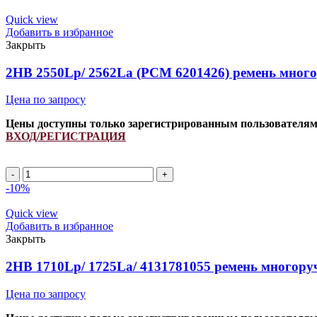
2610La
ремень
Quick view
многоручьевой
Добавить в избранное
INDFORCE
Закрыть
Strongest
quantity
2HB 2550Lp/ 2562La (PCM 6201426) ремень мног
Цена по запросу
Цены доступны только зарегистрированным пользователя
ВХОД/РЕГИСТРАЦИЯ
2HB
2550Lp/
-10%
2562La
(PCM
Quick view
6201426)
Добавить в избранное
ремень
Закрыть
многоручьевой
INDFORCE
2HB 1710Lp/ 1725La/ 4131781055 ремень многор
Strongest
quantity
Цена по запросу