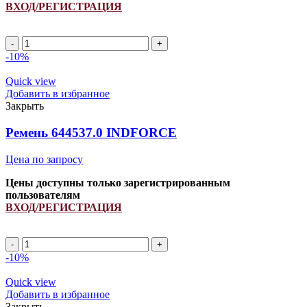
ВХОД/РЕГИСТРАЦИЯ
A
1290Li/
-10%
1320Lp
ремень
Quick view
клиновой
Добавить в избранное
INDFORCE
Закрыть
Strongest
quantity
Ремень 644537.0 INDFORCE
Цена по запросу
Цены доступны только зарегистрированным
пользователям
ВХОД/РЕГИСТРАЦИЯ
Ремень
644537.0
-10%
INDFORCE
quantity
Quick view
Добавить в избранное
Закрыть