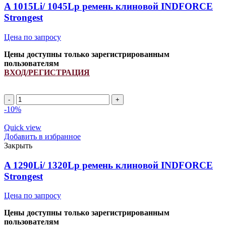
quantity
A 1015Li/ 1045Lp ремень клиновой INDFORCE
Strongest
Цена по запросу
Цены доступны только зарегистрированным
пользователям
ВХОД/РЕГИСТРАЦИЯ
A
1015Li/
-10%
1045Lp
ремень
Quick view
клиновой
Добавить в избранное
INDFORCE
Закрыть
Strongest
quantity
A 1290Li/ 1320Lp ремень клиновой INDFORCE
Strongest
Цена по запросу
Цены доступны только зарегистрированным
пользователям