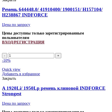
Ремень 644448.0/ 41910400/ 1900151/ H157104/
H238867 INDFORCE
Цена по запросу
Цены доступны только зарегистрированным
пользователям
ВХОД/РЕГИСТРАЦИЯ
Ремень
644448.0/
-10%
41910400/
1900151/
Quick view
H157104/
Добавить в избранное
H238867
Закрыть
INDFORCE
quantity
A 1920Li/ 1950Lp ремень клиновой INDFORCE
Strongest
Цена по запросу
Цены доступны только зарегистрированным