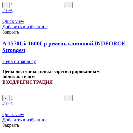
Ремень
661245.0/
-10%
N128930/
N15202/
Quick view
274339M91/
Добавить в избранное
843008M1
Закрыть
INDFORCE
quantity
A 1570Li/ 1600Lp ремень клиновой INDFORCE
Strongest
Цена по запросу
Цены доступны только зарегистрированным
пользователям
ВХОД/РЕГИСТРАЦИЯ
A
1570Li/
-10%
1600Lp
ремень
Quick view
клиновой
Добавить в избранное
INDFORCE
Закрыть
Strongest