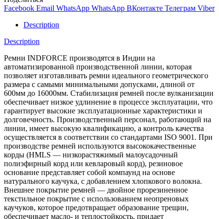
Facebook
Email
WhatsApp
WhatsApp
ВКонтакте
Телеграм
Viber
Description
Description
Ремни INDFORCE производятся в Индии на
автоматизированной производственной линии, которая
позволяет изготавливать ремни идеального геометрического
размера с самыми минимальными допусками, длиной от
600мм до 16000мм. Стабилизация ремней после вулканизации
обеспечивает низкое удлинение в процессе эксплуатации, что
гарантирует высокие эксплуатационные характеристики и
долговечность. Производственный персонал, работающий на
линии, имеет высокую квалификацию, а контроль качества
осуществляется в соответствии со стандартами ISO 9001. При
производстве ремней используются высококачественные
корды (HMLS — низкорастяжимый малоусадочный
полиэфирный корд или кевларовый корд), резиновое
основание представляет собой компаунд на основе
натурального каучука, с добавлением хлопкового волокна.
Внешнее покрытие ремней — двойное прорезиненное
текстильное покрытие с использованием неопреновых
каучуков, которое предотвращает образование трещин,
обеспечивает масло- и теплостойкость, придает