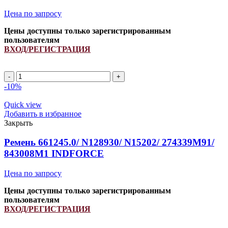
Цена по запросу
Цены доступны только зарегистрированным
пользователям
ВХОД/РЕГИСТРАЦИЯ
A
1770Li/
-10%
1800Lp
ремень
Quick view
клиновой
Добавить в избранное
INDFORCE
Закрыть
Strongest
quantity
Ремень 661245.0/ N128930/ N15202/ 274339M91/
843008M1 INDFORCE
Цена по запросу
Цены доступны только зарегистрированным
пользователям
ВХОД/РЕГИСТРАЦИЯ