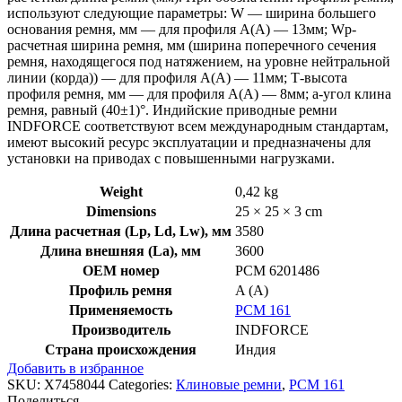
используют следующие параметры: W — ширина большего
основания ремня, мм — для профиля А(А) — 13мм; Wp-
расчетная ширина ремня, мм (ширина поперечного сечения
ремня, находящегося под натяжением, на уровне нейтральной
линии (корда)) — для профиля А(А) — 11мм; Т-высота
профиля ремня, мм — для профиля А(А) — 8мм; a-угол клина
ремня, равный (40±1)°. Индийские приводные ремни
INDFORCE соответствуют всем международным стандартам,
имеют высокий ресурс эксплуатации и предназначены для
установки на приводах с повышенными нагрузками.
Weight
0,42 kg
Dimensions
25 × 25 × 3 cm
Длина расчетная (Lp, Ld, Lw), мм
3580
Длина внешняя (La), мм
3600
OEM номер
РСМ 6201486
Профиль ремня
A (A)
Применяемость
РСМ 161
Производитель
INDFORCE
Страна происхождения
Индия
Добавить в избранное
SKU:
X7458044
Categories:
Клиновые ремни
,
РСМ 161
Поделиться