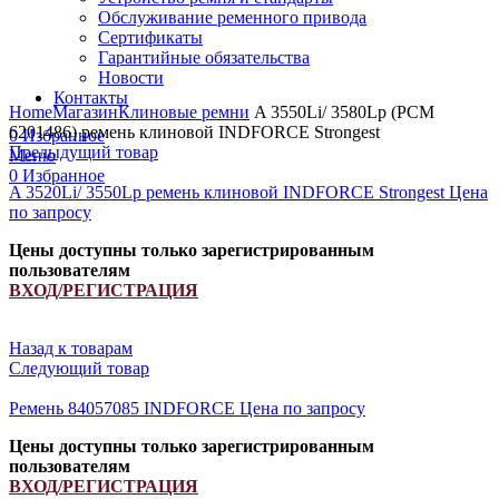
Обслуживание ременного привода
Сертификаты
Гарантийные обязательства
Новости
Увеличить
Контакты
Home
Магазин
Клиновые ремни
A 3550Li/ 3580Lp (РСМ
6201486) ремень клиновой INDFORCE Strongest
0
Избранное
Предыдущий товар
Меню
0
Избранное
A 3520Li/ 3550Lp ремень клиновой INDFORCE Strongest
Цена
по запросу
Цены доступны только зарегистрированным
пользователям
ВХОД/РЕГИСТРАЦИЯ
Назад к товарам
Следующий товар
Ремень 84057085 INDFORCE
Цена по запросу
Цены доступны только зарегистрированным
пользователям
ВХОД/РЕГИСТРАЦИЯ