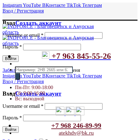
Instagram
YouTube
ВКонтакте
TikTok
Телеграм
Вход / Регистрация
Вход
Создать аккаунт
Username or email
*
Пароль
*
+7 963 845-55-26
Войти
Поиск
Забыли пароль?
Запомнить меня
товаров
Instagram
YouTube
ВКонтакте
TikTok
Телеграм
Вход / Регистрация
Пн-Пт: 9:00-18:00
Сб: 9:00-16:00
Вход
Создать аккаунт
Вс: выходной
Username or email
*
Пароль
*
+7 968 246-89-99
Войти
atekhdv@bk.ru