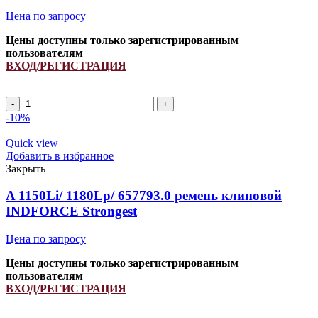
Цена по запросу
Цены доступны только зарегистрированным
пользователям
ВХОД/РЕГИСТРАЦИЯ
Ремень
644448.0/
-10%
41910400/
1900151/
Quick view
H157104/
Добавить в избранное
H238867
Закрыть
INDFORCE
quantity
A 1150Li/ 1180Lp/ 657793.0 ремень клиновой
INDFORCE Strongest
Цена по запросу
Цены доступны только зарегистрированным
пользователям
ВХОД/РЕГИСТРАЦИЯ