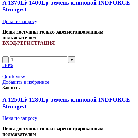
quantity
A 1370Li/ 1400Lp ремень клиновой INDFORCE
Strongest
Цена по запросу
Цены доступны только зарегистрированным
пользователям
ВХОД/РЕГИСТРАЦИЯ
A
1370Li/
-10%
1400Lp
ремень
Quick view
клиновой
Добавить в избранное
INDFORCE
Закрыть
Strongest
quantity
A 1250Li/ 1280Lp ремень клиновой INDFORCE
Strongest
Цена по запросу
Цены доступны только зарегистрированным
пользователям