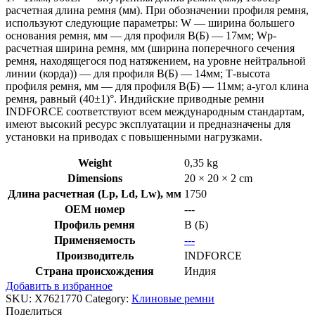
расчетная длина ремня (мм). При обозначении профиля ремня,
используют следующие параметры: W — ширина большего
основания ремня, мм — для профиля B(Б) — 17мм; Wp-
расчетная ширина ремня, мм (ширина поперечного сечения
ремня, находящегося под натяжением, на уровне нейтральной
линии (корда)) — для профиля B(Б) — 14мм; Т-высота
профиля ремня, мм — для профиля B(Б) — 11мм; a-угол клина
ремня, равный (40±1)°. Индийские приводные ремни
INDFORCE соответствуют всем международным стандартам,
имеют высокий ресурс эксплуатации и предназначены для
установки на приводах с повышенными нагрузками.
Weight
0,35 kg
Dimensions
20 × 20 × 2 cm
Длина расчетная (Lp, Ld, Lw), мм
1750
OEM номер
---
Профиль ремня
B (Б)
Применяемость
---
Производитель
INDFORCE
Страна происхождения
Индия
Добавить в избранное
SKU:
X7621770
Category:
Клиновые ремни
Поделиться