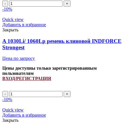
A
1150Li/
-10%
1180Lp/
657793.0
Quick view
ремень
Добавить в избранное
клиновой
Закрыть
INDFORCE
Strongest
A 1030Li/ 1060Lp ремень клиновой INDFORCE
quantity
Strongest
Цена по запросу
Цены доступны только зарегистрированным
пользователям
ВХОД/РЕГИСТРАЦИЯ
A
1030Li/
-10%
1060Lp
ремень
Quick view
клиновой
Добавить в избранное
INDFORCE
Закрыть
Strongest