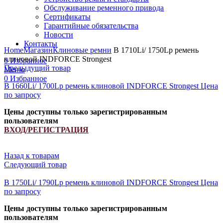
Обслуживание ременного привода
Сертификаты
Гарантийные обязательства
Новости
Увеличить
Контакты
Home
Магазин
Клиновые ремни
B 1710Li/ 1750Lp ремень
клиновой INDFORCE Strongest
0
Избранное
Предыдущий товар
Меню
0
Избранное
B 1660Li/ 1700Lp ремень клиновой INDFORCE Strongest
Цена
по запросу
Цены доступны только зарегистрированным
пользователям
ВХОД/РЕГИСТРАЦИЯ
Назад к товарам
Следующий товар
B 1750Li/ 1790Lp ремень клиновой INDFORCE Strongest
Цена
по запросу
Цены доступны только зарегистрированным
пользователям