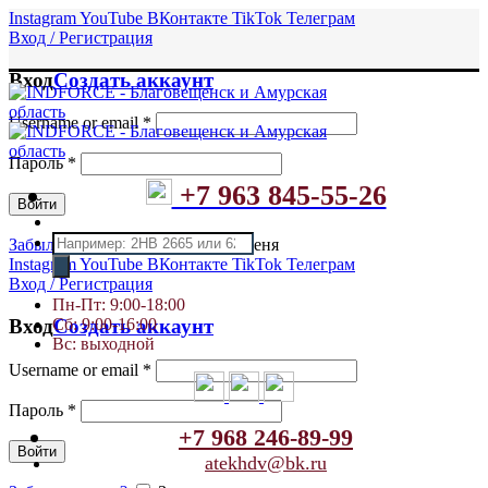
Instagram
YouTube
ВКонтакте
TikTok
Телеграм
Вход / Регистрация
Вход
Создать аккаунт
Username or email
*
Пароль
*
+7 963 845-55-26
Войти
Поиск
Забыли пароль?
Запомнить меня
товаров
Instagram
YouTube
ВКонтакте
TikTok
Телеграм
Вход / Регистрация
Пн-Пт: 9:00-18:00
Сб: 9:00-16:00
Вход
Создать аккаунт
Вс: выходной
Username or email
*
Пароль
*
+7 968 246-89-99
Войти
atekhdv@bk.ru