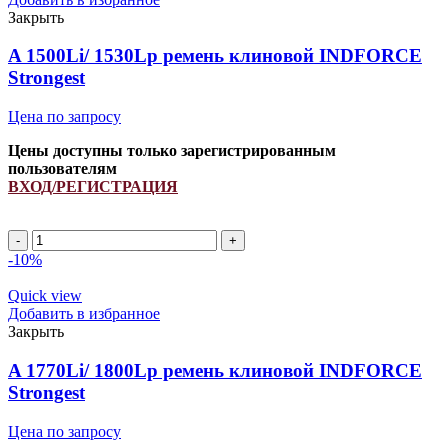
INDFORCE
Закрыть
Strongest
quantity
A 1500Li/ 1530Lp ремень клиновой INDFORCE
Strongest
Цена по запросу
Цены доступны только зарегистрированным
пользователям
ВХОД/РЕГИСТРАЦИЯ
A
1500Li/
-10%
1530Lp
ремень
Quick view
клиновой
Добавить в избранное
INDFORCE
Закрыть
Strongest
quantity
A 1770Li/ 1800Lp ремень клиновой INDFORCE
Strongest
Цена по запросу