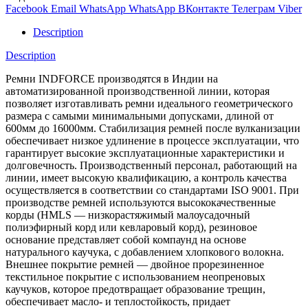
Facebook
Email
WhatsApp
WhatsApp
ВКонтакте
Телеграм
Viber
Description
Description
Ремни INDFORCE производятся в Индии на
автоматизированной производственной линии, которая
позволяет изготавливать ремни идеального геометрического
размера с самыми минимальными допусками, длиной от
600мм до 16000мм. Стабилизация ремней после вулканизации
обеспечивает низкое удлинение в процессе эксплуатации, что
гарантирует высокие эксплуатационные характеристики и
долговечность. Производственный персонал, работающий на
линии, имеет высокую квалификацию, а контроль качества
осуществляется в соответствии со стандартами ISO 9001. При
производстве ремней используются высококачественные
корды (HMLS — низкорастяжимый малоусадочный
полиэфирный корд или кевларовый корд), резиновое
основание представляет собой компаунд на основе
натурального каучука, с добавлением хлопкового волокна.
Внешнее покрытие ремней — двойное прорезиненное
текстильное покрытие с использованием неопреновых
каучуков, которое предотвращает образование трещин,
обеспечивает масло- и теплостойкость, придает