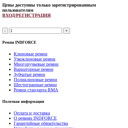
Цены доступны только зарегистрированным
пользователям
ВХОД/РЕГИСТРАЦИЯ
A
1770Li/
1800Lp
Ремни INDFORCE
ремень
клиновой
Клиновые ремни
INDFORCE
Узкоклиновые ремни
Strongest
Многоручьевые ремни
quantity
Вариаторные ремни
Зубчатые ремни
Поликлиновые ремни
Шестигранные ремни
Ремни стандарта RMA
Полезная информация
Оплата и доставка
О ремнях INDFORCE
Гарантийные обязательства