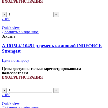
ВХОД/РЕГИСТРАЦИЯ
A
1250Li/
-10%
1280Lp
ремень
Quick view
клиновой
Добавить в избранное
INDFORCE
Закрыть
Strongest
quantity
A 1015Li/ 1045Lp ремень клиновой INDFORCE
Strongest
Цена по запросу
Цены доступны только зарегистрированным
пользователям
ВХОД/РЕГИСТРАЦИЯ
A
1015Li/
-10%
1045Lp
ремень
Quick view
клиновой
Добавить в избранное