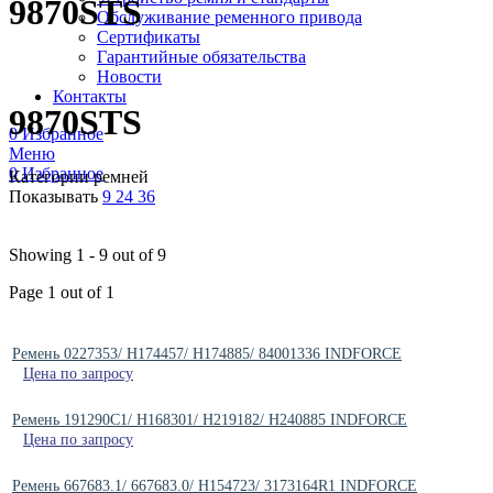
9870STS
Обслуживание ременного привода
Сертификаты
Гарантийные обязательства
Новости
Контакты
9870STS
0
Избранное
Меню
0
Избранное
Категории ремней
Показывать
9
24
36
Showing 1 - 9 out of 9
Page 1 out of 1
Ремень 0227353/ H174457/ H174885/ 84001336 INDFORCE
Цена по запросу
Ремень 191290C1/ H168301/ H219182/ H240885 INDFORCE
Цена по запросу
Ремень 667683.1/ 667683.0/ H154723/ 3173164R1 INDFORCE