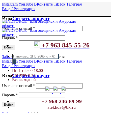
Instagram
YouTube
ВКонтакте
TikTok
Телеграм
Вход / Регистрация
Вход
Создать аккаунт
Username or email
*
Пароль
*
+7 963 845-55-26
Войти
Поиск
Забыли пароль?
Запомнить меня
товаров
Instagram
YouTube
ВКонтакте
TikTok
Телеграм
Вход / Регистрация
Пн-Пт: 9:00-18:00
Сб: 9:00-16:00
Вход
Создать аккаунт
Вс: выходной
Username or email
*
Пароль
*
+7 968 246-89-99
Войти
atekhdv@bk.ru